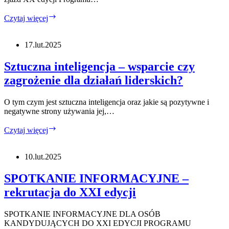
Spotkanie
Czytaj więcej
się
w
różnorodności,
17.lut.2025
w
dialogu
Sztuczna inteligencja – wsparcie czy
oraz
zagrożenie dla działań liderskich?
w
zmianie
O tym czym jest sztuczna inteligencja oraz jakie są pozytywne i
negatywne strony używania jej,…
Sztuczna
Czytaj więcej
inteligencja
–
wsparcie
10.lut.2025
czy
zagrożenie
SPOTKANIE INFORMACYJNE –
dla
rekrutacja do XXI edycji
działań
liderskich?
SPOTKANIE INFORMACYJNE DLA OSÓB
KANDYDUJĄCYCH DO XXI EDYCJI PROGRAMU