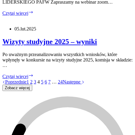
LIDERSKIEGO PAFW Zapraszamy na webinar zoom…
SPOTKANIE
Czytaj więcej
INFORMACYJNE
–
rekrutacja
05.lut.2025
do
XXI
Wizyty studyjne 2025 – wyniki
edycji
Po uważnym przeanalizowaniu wszystkich wniosków, które
wpłynęły w konkursie na wizyty studyjne 2025, komisja w składzie:
…
Wizyty
Czytaj więcej
studyjne
Poprzednie
1
2
3
4
5
6
7
…
24
Następne
2025
Zobacz więcej
–
wyniki