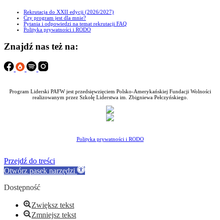
Rekrutacja do XXII edycji (2026/2027)
Czy program jest dla mnie?
Pytania i odpowiedzi na temat rekrutacji FAQ
Polityka prywatności i RODO
Znajdź nas też na:
Program Liderski PAFW jest przedsięwzięciem Polsko-Amerykańskiej Fundacji Wolności
realizowanym przez Szkołę Liderstwa im. Zbigniewa Pełczyńskiego.
Polityka prywatności i RODO
Przejdź do treści
Otwórz pasek narzędzi
Dostępność
Zwiększ tekst
Zmniejsz tekst