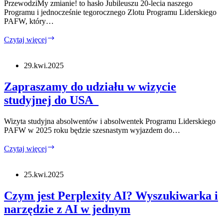
PrzewodziMy zmianie! to hasło Jubileuszu 20-lecia naszego
Programu i jednocześnie tegorocznego Zlotu Programu Liderskiego
PAFW, który…
Jubileusz
Czytaj więcej
20lecia
i
Zlot
29.kwi.2025
Programu
Liderskiego
Zapraszamy do udziału w wizycie
PAFW
studyjnej do USA
Wizyta studyjna absolwentów i absolwentek Programu Liderskiego
PAFW w 2025 roku będzie szesnastym wyjazdem do…
Zapraszamy
Czytaj więcej
do
udziału
w
25.kwi.2025
wizycie
studyjnej
Czym jest Perplexity AI? Wyszukiwarka i
do
narzędzie z AI w jednym
USA