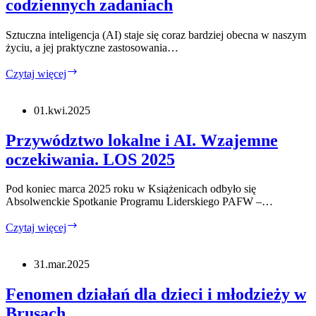
codziennych zadaniach
Sztuczna inteligencja (AI) staje się coraz bardziej obecna w naszym
życiu, a jej praktyczne zastosowania…
Praktyczne
Czytaj więcej
wykorzystanie
sztucznej
inteligencji:
01.kwi.2025
Jak
AI
Przywództwo lokalne i AI. Wzajemne
może
oczekiwania. LOS 2025
wspierać
nas
w
Pod koniec marca 2025 roku w Książenicach odbyło się
codziennych
Absolwenckie Spotkanie Programu Liderskiego PAFW –…
zadaniach
Przywództwo
Czytaj więcej
lokalne
i
AI.
31.mar.2025
Wzajemne
oczekiwania.
Fenomen działań dla dzieci i młodzieży w
LOS
Brusach
2025