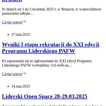
W dniach od 3 do 5 kwietnia 2025 r. w Brusach, w województwie
pomorskim odbyła…
Fenomen
Czytaj więcej
działań
dla
dzieci
27.mar.2025
i
młodzieży
Wyniki I etapu rekrutacji do XXI edycji
w
Programu Liderskiego PAFW
Brusach
Po zapoznaniu się ze zgłoszeniami do XXI edycji Programu
Liderskiego PAFW wybraliśmy 114 osób na…
Wyniki
Czytaj więcej
I
etapu
rekrutacji
14.mar.2025
do
XXI
Liderski Open Space 28-29.03.2025
edycji
Programu