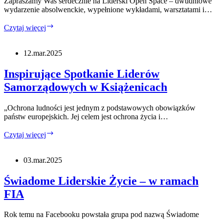
Zapraszamy Was serdecznie na Liderski Open Space – dwudniowe
Liderskiego
wydarzenie absolwenckie, wypełnione wykładami, warsztatami i…
PAFW
Liderski
Czytaj więcej
Open
Space
28-
12.mar.2025
29.03.2025
Inspirujące Spotkanie Liderów
Samorządowych w Książenicach
„Ochrona ludności jest jednym z podstawowych obowiązków
państw europejskich. Jej celem jest ochrona życia i…
Inspirujące
Czytaj więcej
Spotkanie
Liderów
Samorządowych
03.mar.2025
w
Książenicach
Świadome Liderskie Życie – w ramach
FIA
Rok temu na Facebooku powstała grupa pod nazwą Świadome