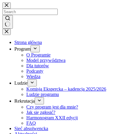
Brak
wyników
Strona główna
Program
O Programie
Model przywództwa
Dla tutorów
Podcasty
Wiedza
Ludzie
Komisja Ekspercka – kadencja 2025/2026
Ludzie programu
Rekrutacja
Czy program jest dla mnie?
Jak się zgłosić?
Harmonogram XXII edycji
FAQ
Sieć absolwencka
Aktualności