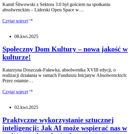
Kamil Śliwowski z Sektora 3.0 był gościem na spotkaniu
absolwenckim – Liderski Open Space w…
Czym
Czytaj więcej
jest
Perplexity
AI?
08.kwi.2025
Wyszukiwarka
i
Społeczny Dom Kultury – nowa jakość w
narzędzie
kulturze!
z
AI
w
Katarzyna Doszczak-Fuławka, absolwentka XVIII edycji, o
jednym
realizacji działania w ramach Funduszu Inicjatyw Absolwenckich:
Przez ostatnie…
Społeczny
Czytaj więcej
Dom
Kultury
–
02.kwi.2025
nowa
jakość
Praktyczne wykorzystanie sztucznej
w
inteligencji: Jak AI może wspierać nas w
kulturze!