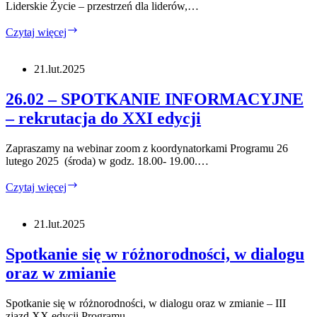
Liderskie Życie – przestrzeń dla liderów,…
Świadome
Czytaj więcej
Liderskie
Życie
–
21.lut.2025
w
ramach
26.02 – SPOTKANIE INFORMACYJNE
FIA
– rekrutacja do XXI edycji
Zapraszamy na webinar zoom z koordynatorkami Programu 26
lutego 2025 (środa) w godz. 18.00- 19.00.…
26.02
Czytaj więcej
–
SPOTKANIE
INFORMACYJNE
21.lut.2025
–
rekrutacja
Spotkanie się w różnorodności, w dialogu
do
oraz w zmianie
XXI
edycji
Spotkanie się w różnorodności, w dialogu oraz w zmianie – III
zjazd XX edycji Programu…