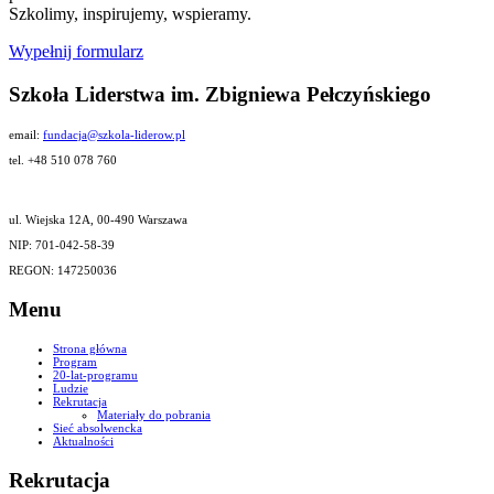
Szkolimy, inspirujemy, wspieramy.
Wypełnij formularz
Szkoła Liderstwa im. Zbigniewa Pełczyńskiego
email:
fundacja@szkola-liderow.pl
tel. +48 510 078 760
ul. Wiejska 12A, 00-490 Warszawa
NIP: 701-042-58-39
REGON: 147250036
Menu
Strona główna
Program
20-lat-programu
Ludzie
Rekrutacja
Materiały do pobrania
Sieć absolwencka
Aktualności
Rekrutacja