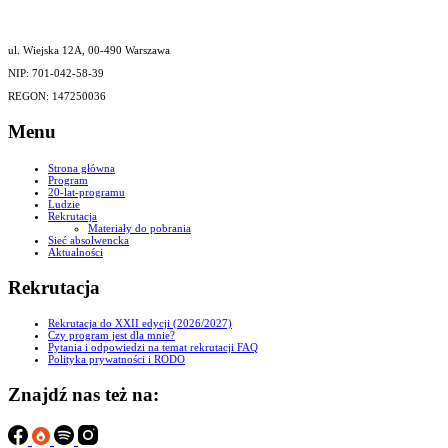
ul. Wiejska 12A, 00-490 Warszawa
NIP: 701-042-58-39
REGON: 147250036
Menu
Strona główna
Program
20-lat-programu
Ludzie
Rekrutacja
Materiały do pobrania
Sieć absolwencka
Aktualności
Rekrutacja
Rekrutacja do XXII edycji (2026/2027)
Czy program jest dla mnie?
Pytania i odpowiedzi na temat rekrutacji FAQ
Polityka prywatności i RODO
Znajdź nas też na: