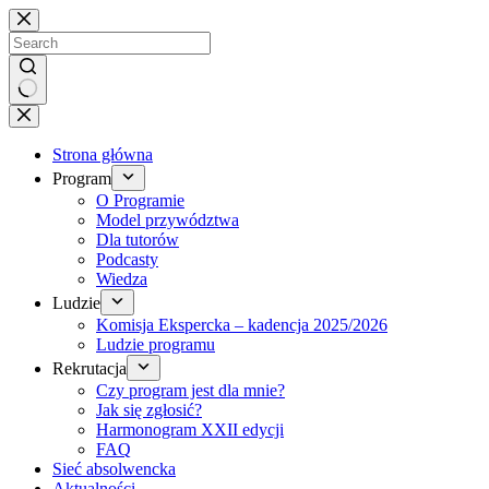
Brak
wyników
Strona główna
Program
O Programie
Model przywództwa
Dla tutorów
Podcasty
Wiedza
Ludzie
Komisja Ekspercka – kadencja 2025/2026
Ludzie programu
Rekrutacja
Czy program jest dla mnie?
Jak się zgłosić?
Harmonogram XXII edycji
FAQ
Sieć absolwencka
Aktualności