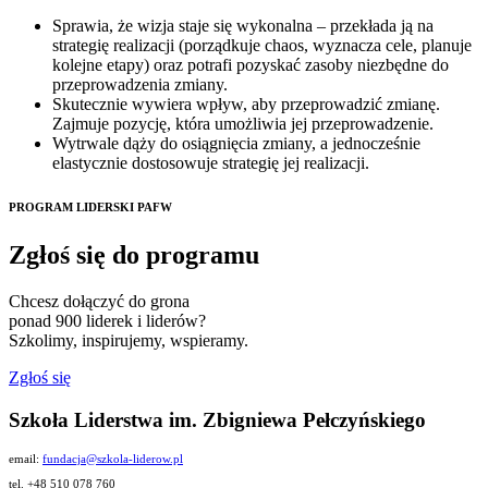
Sprawia, że wizja staje się wykonalna – przekłada ją na
strategię realizacji (porządkuje chaos, wyznacza cele, planuje
kolejne etapy) oraz potrafi pozyskać zasoby niezbędne do
przeprowadzenia zmiany.
Skutecznie wywiera wpływ, aby przeprowadzić zmianę.
Zajmuje pozycję, która umożliwia jej przeprowadzenie.
Wytrwale dąży do osiągnięcia zmiany, a jednocześnie
elastycznie dostosowuje strategię jej realizacji.
PROGRAM LIDERSKI PAFW
Zgłoś się do programu
Chcesz dołączyć do grona
ponad 900 liderek i liderów?
Szkolimy, inspirujemy, wspieramy.
Zgłoś się
Szkoła Liderstwa im. Zbigniewa Pełczyńskiego
email:
fundacja@szkola-liderow.pl
tel. +48 510 078 760