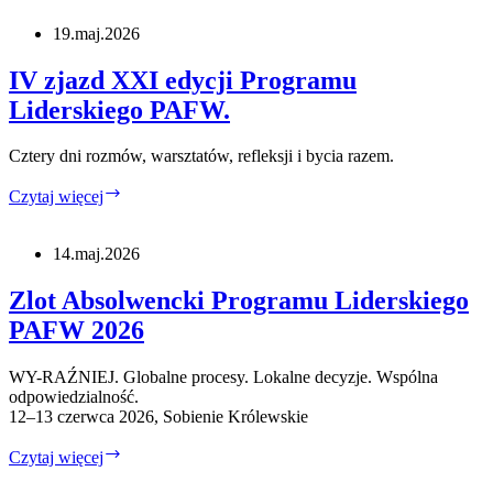
do
USA
19.maj.2026
2026.
Ogłaszamy
IV zjazd XXI edycji Programu
listę
Liderskiego PAFW.
uczestników.
Cztery dni rozmów, warsztatów, refleksji i bycia razem.
IV
Czytaj więcej
zjazd
XXI
edycji
14.maj.2026
Programu
Liderskiego
Zlot Absolwencki Programu Liderskiego
PAFW.
PAFW 2026
WY-RAŹNIEJ. Globalne procesy. Lokalne decyzje. Wspólna
odpowiedzialność.
12–13 czerwca 2026, Sobienie Królewskie
Zlot
Czytaj więcej
Absolwencki
Programu