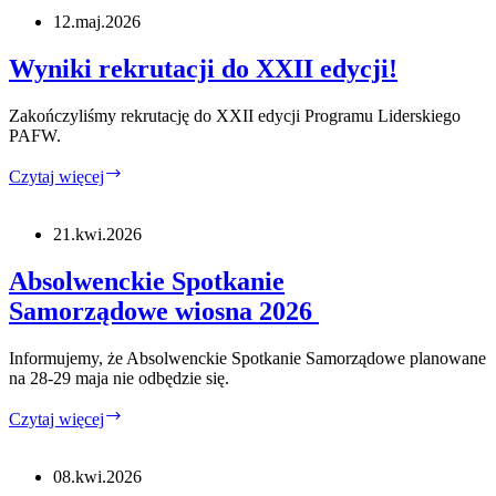
Liderskiego
12.maj.2026
PAFW
2026
Wyniki rekrutacji do XXII edycji!
Zakończyliśmy rekrutację do XXII edycji Programu Liderskiego
PAFW.
Wyniki
Czytaj więcej
rekrutacji
do
XXII
21.kwi.2026
edycji!
Absolwenckie Spotkanie
Samorządowe wiosna 2026
Informujemy, że Absolwenckie Spotkanie Samorządowe planowane
na 28-29 maja nie odbędzie się.
Absolwenckie
Czytaj więcej
Spotkanie
Samorządowe wiosna 2026
08.kwi.2026