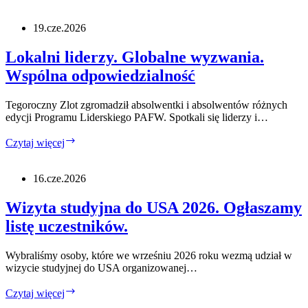
osoby.
1
minuta
19.cze.2026
na
przedstawienie
Lokalni liderzy. Globalne wyzwania.
się.
Wspólna odpowiedzialność
Tegoroczny Zlot zgromadził absolwentki i absolwentów różnych
edycji Programu Liderskiego PAFW. Spotkali się liderzy i…
Lokalni
Czytaj więcej
liderzy.
Globalne
wyzwania.
16.cze.2026
Wspólna
odpowiedzialność
Wizyta studyjna do USA 2026. Ogłaszamy
listę uczestników.
Wybraliśmy osoby, które we wrześniu 2026 roku wezmą udział w
wizycie studyjnej do USA organizowanej…
Wizyta
Czytaj więcej
studyjna