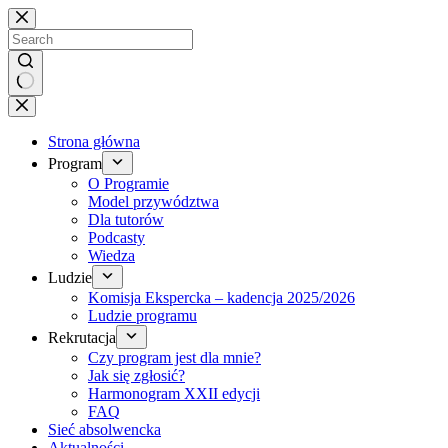
Brak
wyników
Strona główna
Program
O Programie
Model przywództwa
Dla tutorów
Podcasty
Wiedza
Ludzie
Komisja Ekspercka – kadencja 2025/2026
Ludzie programu
Rekrutacja
Czy program jest dla mnie?
Jak się zgłosić?
Harmonogram XXII edycji
FAQ
Sieć absolwencka
Aktualności