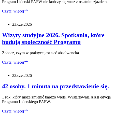
Program Liderski PAFW nie kończy się wraz z ostatnim zjazdem.
Od
Czytaj więcej
pomysłu
do
działania.
23.cze.2026
Tak
działa
Wizyty studyjne 2026. Spotkania, które
Fundusz
budują społeczność Programu
Inicjatyw
Absolwenckich.
Zobacz, czym w praktyce jest sieć absolwencka.
Wizyty
Czytaj więcej
studyjne
2026.
Spotkania,
22.cze.2026
które
budują
42 osoby. 1 minuta na przedstawienie się.
społeczność
Programu
1 rok, który może zmienić bardzo wiele. Wystartowała XXII edycja
Programu Liderskiego PAFW.
42
Czytaj więcej