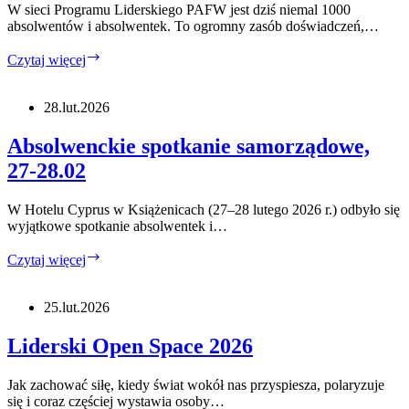
W sieci Programu Liderskiego PAFW jest dziś niemal 1000
absolwentów i absolwentek. To ogromny zasób doświadczeń,…
Stwórz
Czytaj więcej
inicjatywę
skrojoną
na
28.lut.2026
miarę
twoich
Absolwenckie spotkanie samorządowe,
potrzeb,
27-28.02
sieciuj
się!
Złóż
W Hotelu Cyprus w Książenicach (27–28 lutego 2026 r.) odbyło się
FIA!
wyjątkowe spotkanie absolwentek i…
Absolwenckie
Czytaj więcej
spotkanie
samorządowe,
27-
25.lut.2026
28.02
Liderski Open Space 2026
Jak zachować siłę, kiedy świat wokół nas przyspiesza, polaryzuje
się i coraz częściej wystawia osoby…