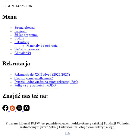
REGON: 147250036
Menu
Strona główna
Program
20-lat-programu
Ludzie
Rekrutacja
Materiały do pobrania
Sieć absolwencka
Aktualności
Rekrutacja
Rekrutacja do XXII edycji (2026/2027)
Czy program jest dla mnie?
Pytania i odpowiedzi na temat rekrutacji FAQ
Polityka prywatności i RODO
Znajdź nas też na:
Program Liderski PAFW jest przedsięwzięciem Polsko-Amerykańskiej Fundacji Wolności
realizowanym przez Szkołę Liderstwa im. Zbigniewa Pełczyńskiego.