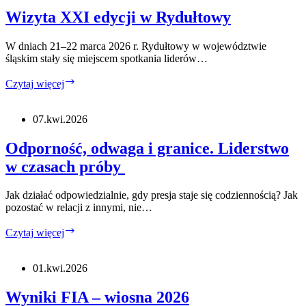
Wizyta XXI edycji w Rydułtowy
W dniach 21–22 marca 2026 r. Rydułtowy w województwie
śląskim stały się miejscem spotkania liderów…
Wizyta
Czytaj więcej
XXI
edycji
w
07.kwi.2026
Rydułtowy
Odporność, odwaga i granice. Liderstwo
w czasach próby
Jak działać odpowiedzialnie, gdy presja staje się codziennością? Jak
pozostać w relacji z innymi, nie…
Odporność,
Czytaj więcej
odwaga
i
granice.
01.kwi.2026
Liderstwo
w
Wyniki FIA – wiosna 2026
czasach