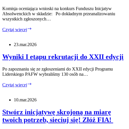
próby
Komisja oceniająca wnioski na konkurs Funduszu Inicjatyw
Absolwenckich w składzie: Po dokładnym przeanalizowaniu
wszystkich zgłoszonych…
Wyniki
Czytaj więcej
FIA
–
wiosna
23.mar.2026
2026
Wyniki I etapu rekrutacji do XXII edycji
Po zapoznaniu się ze zgłoszeniami do XXII edycji Programu
Liderskiego PAFW wybraliśmy 130 osób na…
Wyniki
Czytaj więcej
I
etapu
rekrutacji
10.mar.2026
do
XXII
Stwórz inicjatywę skrojoną na miarę
edycji
twoich potrzeb, sieciuj się! Złóż FIA!