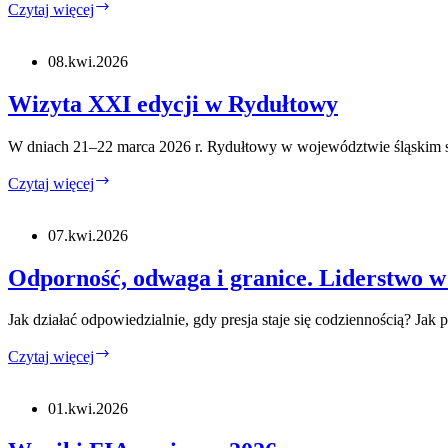
Absolwenckie
Czytaj więcej
Spotkanie
Samorządowe wiosna 2026
08.kwi.2026
Wizyta XXI edycji w Rydułtowy
W dniach 21–22 marca 2026 r. Rydułtowy w województwie śląskim s
Wizyta
Czytaj więcej
XXI
edycji
w
07.kwi.2026
Rydułtowy
Odporność, odwaga i granice. Liderstwo 
Jak działać odpowiedzialnie, gdy presja staje się codziennością? Jak 
Odporność,
Czytaj więcej
odwaga
i
granice.
01.kwi.2026
Liderstwo
w