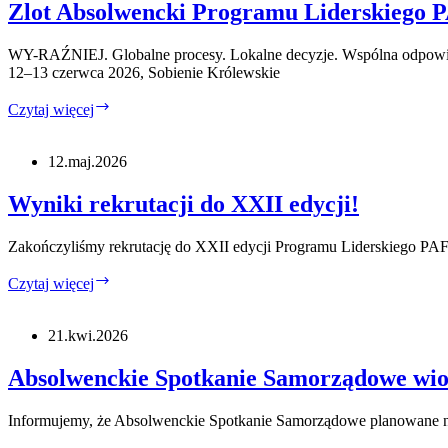
Liderskiego
Zlot Absolwencki Programu Liderskiego
PAFW.
WY-RAŹNIEJ. Globalne procesy. Lokalne decyzje. Wspólna odpowi
12–13 czerwca 2026, Sobienie Królewskie
Zlot
Czytaj więcej
Absolwencki
Programu
Liderskiego
12.maj.2026
PAFW
2026
Wyniki rekrutacji do XXII edycji!
Zakończyliśmy rekrutację do XXII edycji Programu Liderskiego PA
Wyniki
Czytaj więcej
rekrutacji
do
XXII
21.kwi.2026
edycji!
Absolwenckie Spotkanie Samorządowe wi
Informujemy, że Absolwenckie Spotkanie Samorządowe planowane na