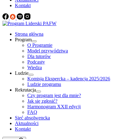
Kontakt
Strona główna
Program
O Programie
Model przywództwa
Dla tutorów
Podcasty
Wiedza
Ludzie
Komisja Ekspercka – kadencja 2025/2026
Ludzie programu
Rekrutacja
Czy program jest dla mnie?
Jak się zgłosić?
Harmonogram XXII edycji
FAQ
Sieć absolwencka
Aktualności
Kontakt