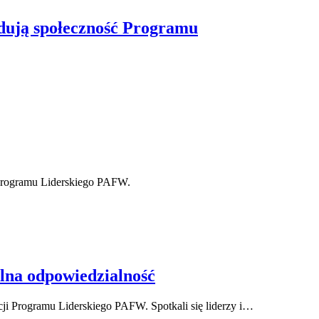
udują społeczność Programu
 Programu Liderskiego PAFW.
lna odpowiedzialność
ji Programu Liderskiego PAFW. Spotkali się liderzy i…