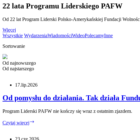
22 lata Programu Liderskiego PAFW
Od 22 lat Program Liderski Polsko-Amerykańskiej Fundacji Wolności t
Więcej
Wszystkie
Wydarzenia
Wiadomości
Wideo
Polecamy
Inne
Sortowanie
Od najnowszego
Od najstarszego
17.lip.2026
Od pomysłu do działania. Tak działa Fund
Program Liderski PAFW nie kończy się wraz z ostatnim zjazdem.
Od
Czytaj więcej
pomysłu
do
działania.
23.cze.2026