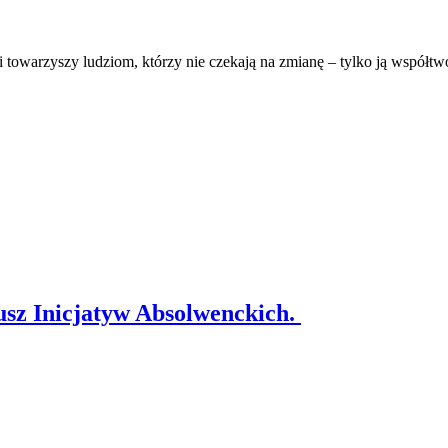
owarzyszy ludziom, którzy nie czekają na zmianę – tylko ją współtwor
usz Inicjatyw Absolwenckich.