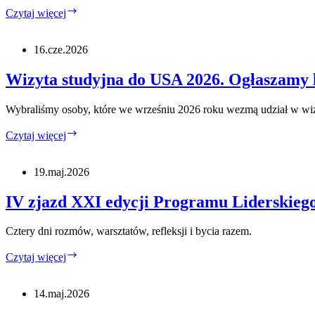
Lokalni
Czytaj więcej
liderzy.
Globalne
wyzwania.
16.cze.2026
Wspólna
odpowiedzialność
Wizyta studyjna do USA 2026. Ogłaszamy l
Wybraliśmy osoby, które we wrześniu 2026 roku wezmą udział w w
Wizyta
Czytaj więcej
studyjna
do
USA
19.maj.2026
2026.
Ogłaszamy
IV zjazd XXI edycji Programu Liderskie
listę
uczestników.
Cztery dni rozmów, warsztatów, refleksji i bycia razem.
IV
Czytaj więcej
zjazd
XXI
edycji
14.maj.2026
Programu