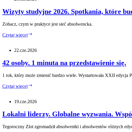
Tak
działa
Wizyty studyjne 2026. Spotkania, które b
Fundusz
Inicjatyw
Zobacz, czym w praktyce jest sieć absolwencka.
Absolwenckich.
Wizyty
Czytaj więcej
studyjne
2026.
Spotkania,
22.cze.2026
które
budują
42 osoby. 1 minuta na przedstawienie się.
społeczność
Programu
1 rok, który może zmienić bardzo wiele. Wystartowała XXII edycja
42
Czytaj więcej
osoby.
1
minuta
19.cze.2026
na
przedstawienie
Lokalni liderzy. Globalne wyzwania. Wspó
się.
Tegoroczny Zlot zgromadził absolwentki i absolwentów różnych edyc