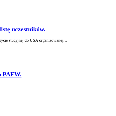
istę uczestników.
izycie studyjnej do USA organizowanej…
go PAFW.