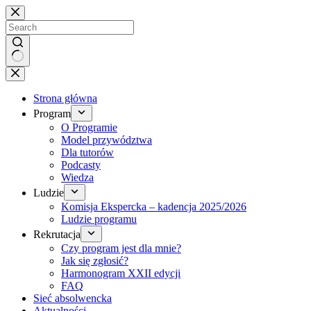
Brak
wyników
Strona główna
Program
O Programie
Model przywództwa
Dla tutorów
Podcasty
Wiedza
Ludzie
Komisja Ekspercka – kadencja 2025/2026
Ludzie programu
Rekrutacja
Czy program jest dla mnie?
Jak się zgłosić?
Harmonogram XXII edycji
FAQ
Sieć absolwencka
Aktualności