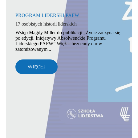
PROGRAM LIDERSKI PAFW
17 osobistych historii liderskich
Wstęp Magdy Miller do publikacji „Życie zaczyna się
po edycji. Inicjatywy Absolwenckie Programu
Liderskiego PAFW” Więź – bezcenny dar w
zatomizowanym...
WIĘCEJ