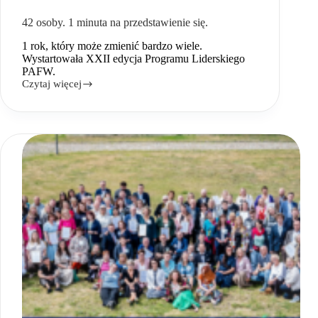
42 osoby. 1 minuta na przedstawienie się.
1 rok, który może zmienić bardzo wiele.
Wystartowała XXII edycja Programu Liderskiego
PAFW.
Czytaj więcej
42
osoby.
1
minuta
na
przedstawienie
się.