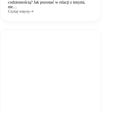
codziennością? Jak pozostać w relacji z innymi,
nie…
Czytaj więcej
Odporność,
odwaga
i
granice.
Liderstwo
w
czasach
próby