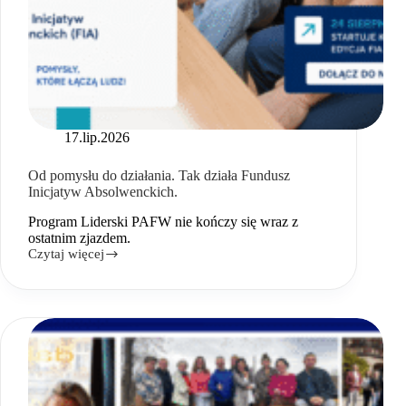
17.lip.2026
Od pomysłu do działania. Tak działa Fundusz
Inicjatyw Absolwenckich.
Program Liderski PAFW nie kończy się wraz z
ostatnim zjazdem.
Czytaj więcej
Od
pomysłu
do
działania.
Tak
działa
Fundusz
Inicjatyw
Absolwenckich.