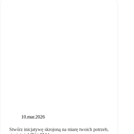
XXII
edycji
10.mar.2026
Stwórz inicjatywę skrojoną na miarę twoich potrzeb,