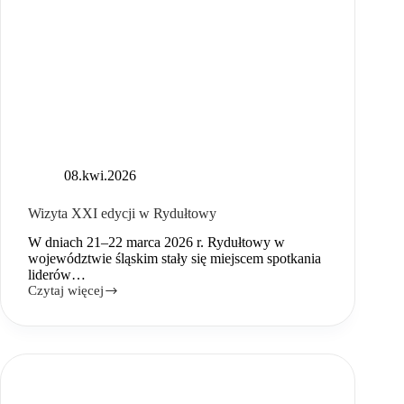
08.kwi.2026
Wizyta XXI edycji w Rydułtowy
W dniach 21–22 marca 2026 r. Rydułtowy w
województwie śląskim stały się miejscem spotkania
liderów…
Czytaj więcej
Wizyta
XXI
edycji
w
Rydułtowy