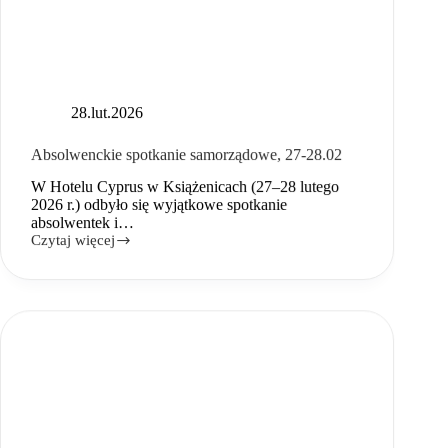
28.lut.2026
Absolwenckie spotkanie samorządowe, 27-28.02
W Hotelu Cyprus w Książenicach (27–28 lutego
2026 r.) odbyło się wyjątkowe spotkanie
absolwentek i…
Czytaj więcej
Absolwenckie
spotkanie
samorządowe,
27-
28.02