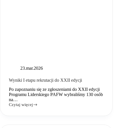
23.mar.2026
Wyniki I etapu rekrutacji do XXII edycji
Po zapoznaniu się ze zgłoszeniami do XXII edycji
Programu Liderskiego PAFW wybraliśmy 130 osób
na…
Czytaj więcej
Wyniki
I
etapu
rekrutacji
do