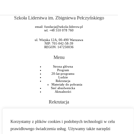
Szkoła Liderstwa im. Zbigniewa Pełczyńskiego
email:
fundacja@szkola-liderow.pl
tel. +48 510 078 760
ul. Wiejska 12A, 00-490 Warszawa
NIP: 701-042-58-39
REGON: 147250036
Menu
Strona główna
Program
20-lat-programu
Ludzie
Rekrutacja
Materiały do pobrania
Sieć absolwencka
Aktualności
Rekrutacja
Rekrutacja do XXII edycji (2026/2027)
Czy program jest dla mnie?
Pytania i odpowiedzi na temat rekrutacji FAQ
Korzystamy z plików cookies i podobnych technologii w celu
Polityka prywatności i RODO
prawidłowego świadczenia usług. Używamy także narzędzi
Znajdź nas też na: