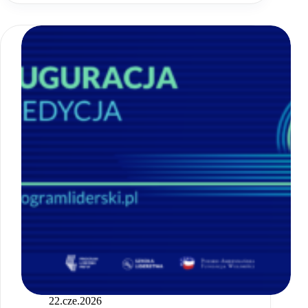
2026.
Spotkania,
które
budują
społeczność
Programu
22.cze.2026