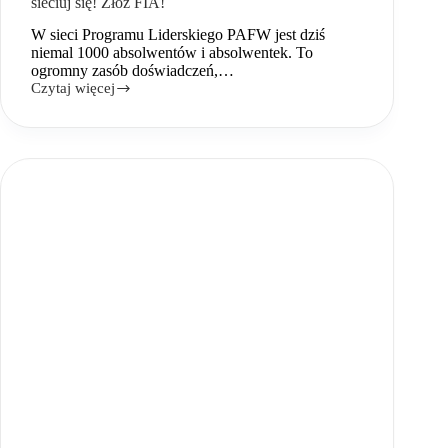
sieciuj się! Złóż FIA!
W sieci Programu Liderskiego PAFW jest dziś
niemal 1000 absolwentów i absolwentek. To
ogromny zasób doświadczeń,…
Czytaj więcej
Stwórz
inicjatywę
skrojoną
na
miarę
twoich
potrzeb,
sieciuj
się!
Złóż
FIA!