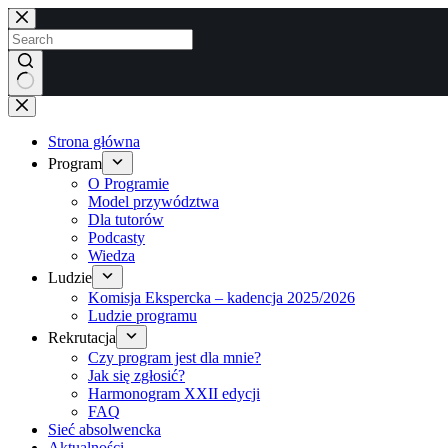
Brak
wyników
Strona główna
Program
O Programie
Model przywództwa
Dla tutorów
Podcasty
Wiedza
Ludzie
Komisja Ekspercka – kadencja 2025/2026
Ludzie programu
Rekrutacja
Czy program jest dla mnie?
Jak się zgłosić?
Harmonogram XXII edycji
FAQ
Sieć absolwencka
Aktualności