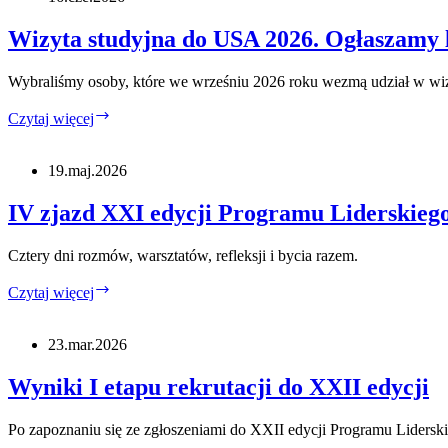
Wspólna
odpowiedzialność
Wizyta studyjna do USA 2026. Ogłaszamy l
Wybraliśmy osoby, które we wrześniu 2026 roku wezmą udział w w
Wizyta
Czytaj więcej
studyjna
do
USA
19.maj.2026
2026.
Ogłaszamy
IV zjazd XXI edycji Programu Liderskie
listę
uczestników.
Cztery dni rozmów, warsztatów, refleksji i bycia razem.
IV
Czytaj więcej
zjazd
XXI
edycji
23.mar.2026
Programu
Liderskiego
Wyniki I etapu rekrutacji do XXII edycji
PAFW.
Po zapoznaniu się ze zgłoszeniami do XXII edycji Programu Lide