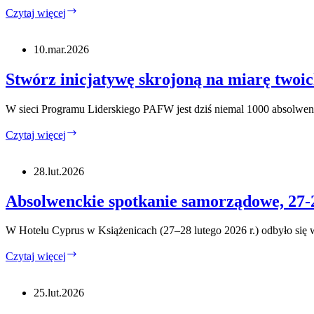
Wyniki
Czytaj więcej
I
etapu
rekrutacji
10.mar.2026
do
XXII
Stwórz inicjatywę skrojoną na miarę twoich
edycji
W sieci Programu Liderskiego PAFW jest dziś niemal 1000 absolwe
Stwórz
Czytaj więcej
inicjatywę
skrojoną
na
28.lut.2026
miarę
twoich
Absolwenckie spotkanie samorządowe, 27-
potrzeb,
sieciuj
W Hotelu Cyprus w Książenicach (27–28 lutego 2026 r.) odbyło się
się!
Złóż
Absolwenckie
Czytaj więcej
FIA!
spotkanie
samorządowe,
27-
25.lut.2026
28.02