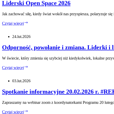
Liderski Open Space 2026
Jak zachować siłę, kiedy świat wokół nas przyspiesza, polaryzuje si
Liderski
Czytaj więcej
Open
Space
2026
24.lut.2026
Odporność, powołanie i zmiana. Liderki i 
W świecie, który zmienia się szybciej niż kiedykolwiek, lokalne przy
Odporność,
Czytaj więcej
powołanie
i
zmiana.
03.lut.2026
Liderki
i
Spotkanie informacyjne 20.02.2026 r. 
liderzy
wobec
Zapraszamy na webinar zoom z koordynatorkami Programu 20 lutego
wyzwań
przyszłości
Spotkanie
Czytaj więcej