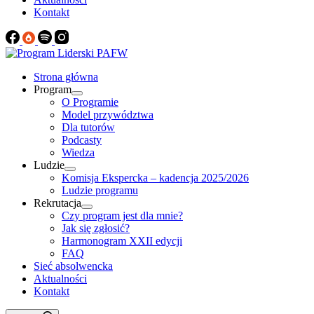
Kontakt
Strona główna
Program
O Programie
Model przywództwa
Dla tutorów
Podcasty
Wiedza
Ludzie
Komisja Ekspercka – kadencja 2025/2026
Ludzie programu
Rekrutacja
Czy program jest dla mnie?
Jak się zgłosić?
Harmonogram XXII edycji
FAQ
Sieć absolwencka
Aktualności
Kontakt