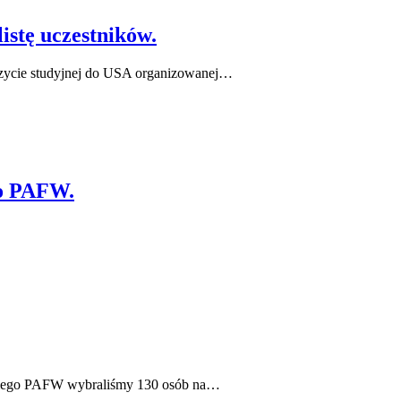
istę uczestników.
izycie studyjnej do USA organizowanej…
go PAFW.
rskiego PAFW wybraliśmy 130 osób na…