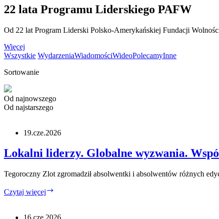
22 lata Programu Liderskiego PAFW
Od 22 lat Program Liderski Polsko-Amerykańskiej Fundacji Wolności t
Więcej
Wszystkie
Wydarzenia
Wiadomości
Wideo
Polecamy
Inne
Sortowanie
Od najnowszego
Od najstarszego
19.cze.2026
Lokalni liderzy. Globalne wyzwania. Wspó
Tegoroczny Zlot zgromadził absolwentki i absolwentów różnych edyc
Lokalni
Czytaj więcej
liderzy.
Globalne
wyzwania.
16.cze.2026