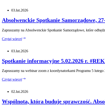
informacyjne
20.02.2026
r.
03.lut.2026
#REKRUTCJA
Absolwenckie Spotkanie Samorządowe, 27-2
Zapraszamy na Absolwenckie Spotkanie Samorządowe, które odbędzi
Absolwenckie
Czytaj więcej
Spotkanie
Samorządowe,
27-
03.lut.2026
28.02.2026
r.
Spotkanie informacyjne 5.02.2026 r. #
Zapraszamy na webinar zoom z koordynatorkami Programu 5 lutego 
Spotkanie
Czytaj więcej
informacyjne
5.02.2026
r.
02.lut.2026
#REKRUTCJA
Wspólnota, która buduje sprawczość. Abs