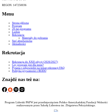
REGON: 147250036
Menu
Strona główna
Program
20-lat-programu
Ludzie
Rekrutacja
Materiały do pobrania
Sieć absolwencka
Aktualności
Rekrutacja
Rekrutacja do XXII edycji (2026/2027)
Czy program jest dla mnie?
Pytania i odpowiedzi na temat rekrutacji FAQ
Polityka prywatności i RODO
Znajdź nas też na:
Program Liderski PAFW jest przedsięwzięciem Polsko-Amerykańskiej Fundacji Wolności
realizowanym przez Szkołę Liderstwa im. Zbigniewa Pełczyńskiego.