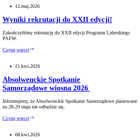
Liderskiego
12.maj.2026
PAFW
2026
Wyniki rekrutacji do XXII edycji!
Zakończyliśmy rekrutację do XXII edycji Programu Liderskiego
PAFW.
Wyniki
Czytaj więcej
rekrutacji
do
XXII
21.kwi.2026
edycji!
Absolwenckie Spotkanie
Samorządowe wiosna 2026
Informujemy, że Absolwenckie Spotkanie Samorządowe planowane
na 28-29 maja nie odbędzie się.
Absolwenckie
Czytaj więcej
Spotkanie
Samorządowe wiosna 2026
08.kwi.2026