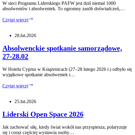
W sieci Programu Liderskiego PAFW jest dziś niemal 1000
absolwentów i absolwentek. To ogromny zasób doświadczeń,…
Stwórz
Czytaj więcej
inicjatywę
skrojoną
na
28.lut.2026
miarę
twoich
Absolwenckie spotkanie samorządowe,
potrzeb,
27-28.02
sieciuj
się!
Złóż
W Hotelu Cyprus w Książenicach (27–28 lutego 2026 r.) odbyło się
FIA!
wyjątkowe spotkanie absolwentek i…
Absolwenckie
Czytaj więcej
spotkanie
samorządowe,
27-
25.lut.2026
28.02
Liderski Open Space 2026
Jak zachować siłę, kiedy świat wokół nas przyspiesza, polaryzuje
się i coraz częściej wystawia osoby…