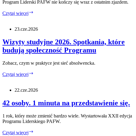
Program Liderski PAFW nie kończy się wraz z ostatnim zjazdem.
Od
Czytaj więcej
pomysłu
do
działania.
23.cze.2026
Tak
działa
Wizyty studyjne 2026. Spotkania, które
Fundusz
budują społeczność Programu
Inicjatyw
Absolwenckich.
Zobacz, czym w praktyce jest sieć absolwencka.
Wizyty
Czytaj więcej
studyjne
2026.
Spotkania,
22.cze.2026
które
budują
42 osoby. 1 minuta na przedstawienie się.
społeczność
Programu
1 rok, który może zmienić bardzo wiele. Wystartowała XXII edycja
Programu Liderskiego PAFW.
42
Czytaj więcej