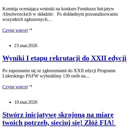
próby
Komisja oceniająca wnioski na konkurs Funduszu Inicjatyw
Absolwenckich w składzie: Po dokładnym przeanalizowaniu
wszystkich zgłoszonych…
Wyniki
Czytaj więcej
FIA
–
wiosna
23.mar.2026
2026
Wyniki I etapu rekrutacji do XXII edycji
Po zapoznaniu się ze zgłoszeniami do XXII edycji Programu
Liderskiego PAFW wybraliśmy 130 osób na…
Wyniki
Czytaj więcej
I
etapu
rekrutacji
10.mar.2026
do
XXII
Stwórz inicjatywę skrojoną na miarę
edycji
twoich potrzeb, sieciuj się! Złóż FIA!