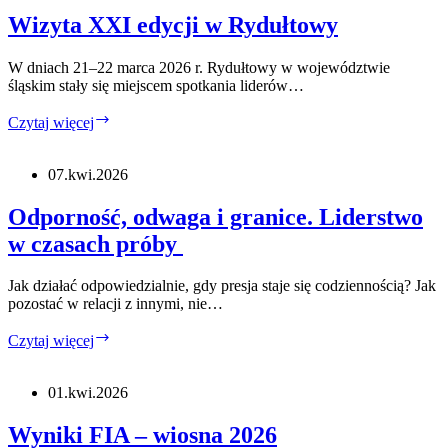
Wizyta XXI edycji w Rydułtowy
W dniach 21–22 marca 2026 r. Rydułtowy w województwie
śląskim stały się miejscem spotkania liderów…
Wizyta
Czytaj więcej
XXI
edycji
w
07.kwi.2026
Rydułtowy
Odporność, odwaga i granice. Liderstwo
w czasach próby
Jak działać odpowiedzialnie, gdy presja staje się codziennością? Jak
pozostać w relacji z innymi, nie…
Odporność,
Czytaj więcej
odwaga
i
granice.
01.kwi.2026
Liderstwo
w
Wyniki FIA – wiosna 2026
czasach