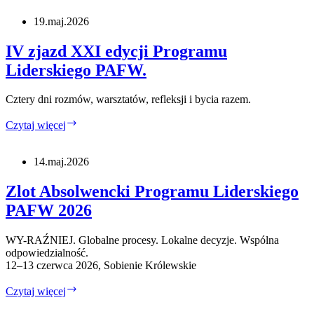
do
USA
19.maj.2026
2026.
Ogłaszamy
IV zjazd XXI edycji Programu
listę
Liderskiego PAFW.
uczestników.
Cztery dni rozmów, warsztatów, refleksji i bycia razem.
IV
Czytaj więcej
zjazd
XXI
edycji
14.maj.2026
Programu
Liderskiego
Zlot Absolwencki Programu Liderskiego
PAFW.
PAFW 2026
WY-RAŹNIEJ. Globalne procesy. Lokalne decyzje. Wspólna
odpowiedzialność.
12–13 czerwca 2026, Sobienie Królewskie
Zlot
Czytaj więcej
Absolwencki
Programu