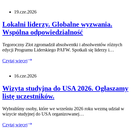
osoby.
1
minuta
19.cze.2026
na
przedstawienie
Lokalni liderzy. Globalne wyzwania.
się.
Wspólna odpowiedzialność
Tegoroczny Zlot zgromadził absolwentki i absolwentów różnych
edycji Programu Liderskiego PAFW. Spotkali się liderzy i…
Lokalni
Czytaj więcej
liderzy.
Globalne
wyzwania.
16.cze.2026
Wspólna
odpowiedzialność
Wizyta studyjna do USA 2026. Ogłaszamy
listę uczestników.
Wybraliśmy osoby, które we wrześniu 2026 roku wezmą udział w
wizycie studyjnej do USA organizowanej…
Wizyta
Czytaj więcej
studyjna