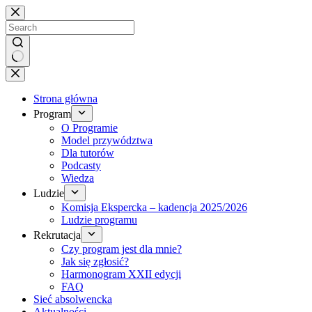
Brak
wyników
Strona główna
Program
O Programie
Model przywództwa
Dla tutorów
Podcasty
Wiedza
Ludzie
Komisja Ekspercka – kadencja 2025/2026
Ludzie programu
Rekrutacja
Czy program jest dla mnie?
Jak się zgłosić?
Harmonogram XXII edycji
FAQ
Sieć absolwencka
Aktualności