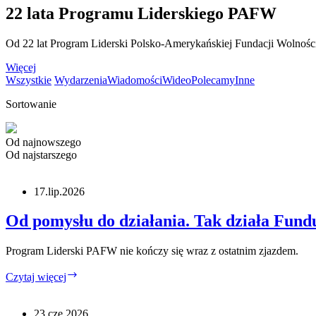
22 lata Programu Liderskiego PAFW
Od 22 lat Program Liderski Polsko-Amerykańskiej Fundacji Wolności t
Więcej
Wszystkie
Wydarzenia
Wiadomości
Wideo
Polecamy
Inne
Sortowanie
Od najnowszego
Od najstarszego
17.lip.2026
Od pomysłu do działania. Tak działa Fund
Program Liderski PAFW nie kończy się wraz z ostatnim zjazdem.
Od
Czytaj więcej
pomysłu
do
działania.
23.cze.2026