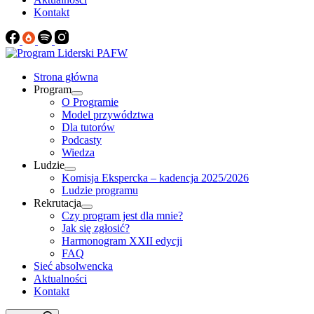
Kontakt
Strona główna
Program
O Programie
Model przywództwa
Dla tutorów
Podcasty
Wiedza
Ludzie
Komisja Ekspercka – kadencja 2025/2026
Ludzie programu
Rekrutacja
Czy program jest dla mnie?
Jak się zgłosić?
Harmonogram XXII edycji
FAQ
Sieć absolwencka
Aktualności
Kontakt