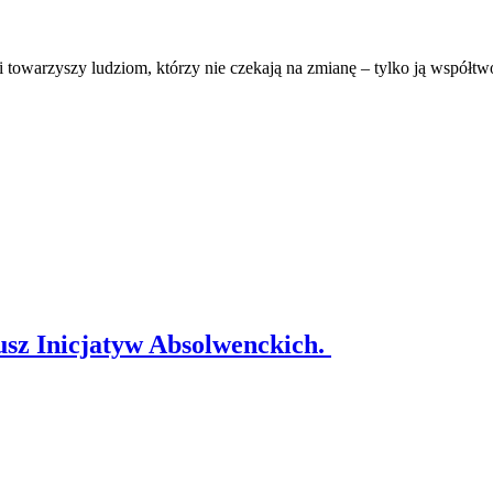
owarzyszy ludziom, którzy nie czekają na zmianę – tylko ją współtwor
usz Inicjatyw Absolwenckich.