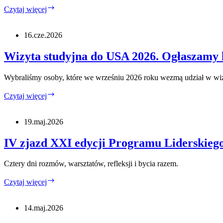
Lokalni
Czytaj więcej
liderzy.
Globalne
wyzwania.
16.cze.2026
Wspólna
odpowiedzialność
Wizyta studyjna do USA 2026. Ogłaszamy l
Wybraliśmy osoby, które we wrześniu 2026 roku wezmą udział w w
Wizyta
Czytaj więcej
studyjna
do
USA
19.maj.2026
2026.
Ogłaszamy
IV zjazd XXI edycji Programu Liderskie
listę
uczestników.
Cztery dni rozmów, warsztatów, refleksji i bycia razem.
IV
Czytaj więcej
zjazd
XXI
edycji
14.maj.2026
Programu