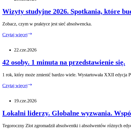
Tak
działa
Wizyty studyjne 2026. Spotkania, które b
Fundusz
Inicjatyw
Zobacz, czym w praktyce jest sieć absolwencka.
Absolwenckich.
Wizyty
Czytaj więcej
studyjne
2026.
Spotkania,
22.cze.2026
które
budują
42 osoby. 1 minuta na przedstawienie się.
społeczność
Programu
1 rok, który może zmienić bardzo wiele. Wystartowała XXII edycja
42
Czytaj więcej
osoby.
1
minuta
19.cze.2026
na
przedstawienie
Lokalni liderzy. Globalne wyzwania. Wspó
się.
Tegoroczny Zlot zgromadził absolwentki i absolwentów różnych edyc