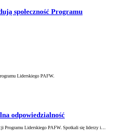
udują społeczność Programu
 Programu Liderskiego PAFW.
lna odpowiedzialność
ji Programu Liderskiego PAFW. Spotkali się liderzy i…