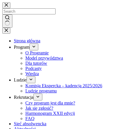
Brak
wyników
Strona główna
Program
O Programie
Model przywództwa
Dla tutorów
Podcasty
Wiedza
Ludzie
Komisja Ekspercka – kadencja 2025/2026
Ludzie programu
Rekrutacja
Czy program jest dla mnie?
Jak się zgłosić?
Harmonogram XXII edycji
FAQ
Sieć absolwencka
Aktualności