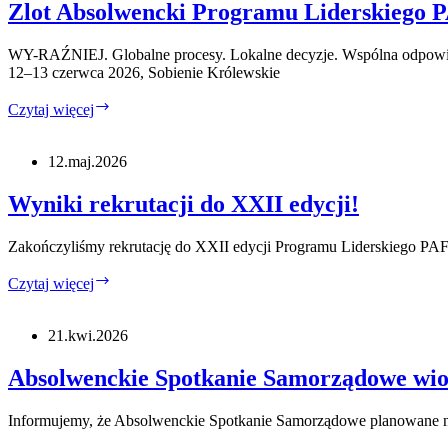
Liderskiego
Zlot Absolwencki Programu Liderskiego
PAFW.
WY-RAŹNIEJ. Globalne procesy. Lokalne decyzje. Wspólna odpowi
12–13 czerwca 2026, Sobienie Królewskie
Zlot
Czytaj więcej
Absolwencki
Programu
Liderskiego
12.maj.2026
PAFW
2026
Wyniki rekrutacji do XXII edycji!
Zakończyliśmy rekrutację do XXII edycji Programu Liderskiego PA
Wyniki
Czytaj więcej
rekrutacji
do
XXII
21.kwi.2026
edycji!
Absolwenckie Spotkanie Samorządowe wi
Informujemy, że Absolwenckie Spotkanie Samorządowe planowane na