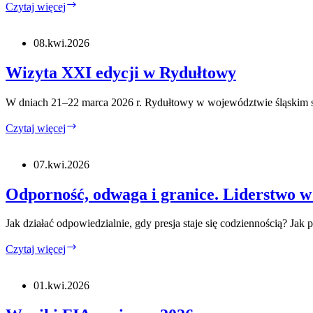
Absolwenckie
Czytaj więcej
Spotkanie
Samorządowe wiosna 2026
08.kwi.2026
Wizyta XXI edycji w Rydułtowy
W dniach 21–22 marca 2026 r. Rydułtowy w województwie śląskim s
Wizyta
Czytaj więcej
XXI
edycji
w
07.kwi.2026
Rydułtowy
Odporność, odwaga i granice. Liderstwo 
Jak działać odpowiedzialnie, gdy presja staje się codziennością? Jak 
Odporność,
Czytaj więcej
odwaga
i
granice.
01.kwi.2026
Liderstwo
w