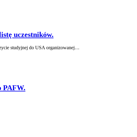
istę uczestników.
izycie studyjnej do USA organizowanej…
go PAFW.