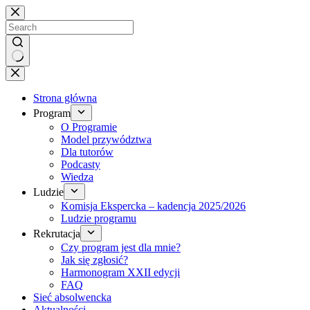
Brak
wyników
Strona główna
Program
O Programie
Model przywództwa
Dla tutorów
Podcasty
Wiedza
Ludzie
Komisja Ekspercka – kadencja 2025/2026
Ludzie programu
Rekrutacja
Czy program jest dla mnie?
Jak się zgłosić?
Harmonogram XXII edycji
FAQ
Sieć absolwencka
Aktualności