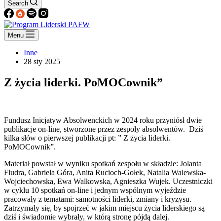
Search
Menu
Inne
28 sty 2025
Z życia liderki. PoMOCownik”
Fundusz Inicjatyw Absolwenckich w 2024 roku przyniósł dwie
publikacje on-line, stworzone przez zespoły absolwentów. Dziś
kilka słów o pierwszej publikacji pt: ” Z życia liderki.
PoMOCownik”.
Materiał powstał w wyniku spotkań zespołu w składzie: Jolanta
Fludra, Gabriela Góra, Anita Rucioch-Gołek, Natalia Walewska-
Wojciechowska, Ewa Walkowska, Agnieszka Wujek. Uczestniczki
w cyklu 10 spotkań on-line i jednym wspólnym wyjeździe
pracowały z tematami: samotności liderki, zmiany i kryzysu.
Zatrzymały się, by spojrzeć w jakim miejscu życia liderskiego są
dziś i świadomie wybrały, w którą stronę pójdą dalej.