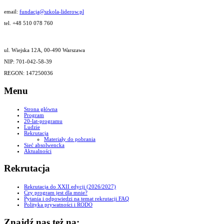
email:
fundacja@szkola-liderow.pl
tel. +48 510 078 760
ul. Wiejska 12A, 00-490 Warszawa
NIP: 701-042-58-39
REGON: 147250036
Menu
Strona główna
Program
20-lat-programu
Ludzie
Rekrutacja
Materiały do pobrania
Sieć absolwencka
Aktualności
Rekrutacja
Rekrutacja do XXII edycji (2026/2027)
Czy program jest dla mnie?
Pytania i odpowiedzi na temat rekrutacji FAQ
Polityka prywatności i RODO
Znajdź nas też na: