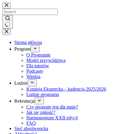
Brak
wyników
Strona główna
Program
O Programie
Model przywództwa
Dla tutorów
Podcasty
Wiedza
Ludzie
Komisja Ekspercka – kadencja 2025/2026
Ludzie programu
Rekrutacja
Czy program jest dla mnie?
Jak się zgłosić?
Harmonogram XXII edycji
FAQ
Sieć absolwencka
Aktualności