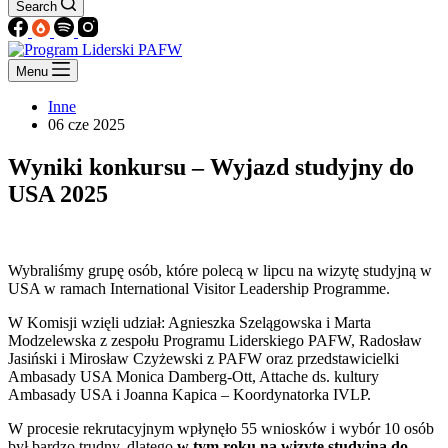
Search
Menu
Inne
06 cze 2025
Wyniki konkursu – Wyjazd studyjny do
USA 2025
Wybraliśmy grupę osób, które polecą w lipcu na wizytę studyjną w
USA w ramach International Visitor Leadership Programme.
W Komisji wzięli udział: Agnieszka Szelągowska i Marta
Modzelewska z zespołu Programu Liderskiego PAFW, Radosław
Jasiński i Mirosław Czyżewski z PAFW oraz przedstawicielki
Ambasady USA Monica Damberg-Ott, Attache ds. kultury
Ambasady USA i Joanna Kapica – Koordynatorka IVLP.
W procesie rekrutacyjnym wpłynęło 55 wniosków i wybór 10 osób
był bardzo trudny, dlatego
w tym roku na wizytę studyjną do