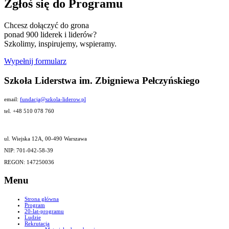
Zgłoś się do Programu
Chcesz dołączyć do grona
ponad 900 liderek i liderów?
Szkolimy, inspirujemy, wspieramy.
Wypełnij formularz
Szkoła Liderstwa im. Zbigniewa Pełczyńskiego
email:
fundacja@szkola-liderow.pl
tel. +48 510 078 760
ul. Wiejska 12A, 00-490 Warszawa
NIP: 701-042-58-39
REGON: 147250036
Menu
Strona główna
Program
20-lat-programu
Ludzie
Rekrutacja