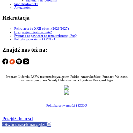
Materiały do pobrania
Sieć absolwencka
Aktualności
Rekrutacja
Rekrutacja do XXII edycji (2026/2027)
Czy program jest dla mnie?
Pytania i odpowiedzi na temat rekrutacji FAQ
Polityka prywatności i RODO
Znajdź nas też na:
Program Liderski PAFW jest przedsięwzięciem Polsko-Amerykańskiej Fundacji Wolności
realizowanym przez Szkołę Liderstwa im. Zbigniewa Pełczyńskiego.
Polityka prywatności i RODO
Przejdź do treści
Otwórz pasek narzędzi