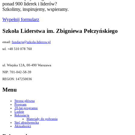
ponad 900 liderek i liderów?
Szkolimy, inspirujemy, wspieramy.
Wypełnij formularz
Szkoła Liderstwa im. Zbigniewa Pełczyńskiego
email:
fundacja@szkola-liderow.pl
tel. +48 510 078 760
ul. Wiejska 12A, 00-490 Warszawa
NIP: 701-042-58-39
REGON: 147250036
Menu
Strona główna
Program
20-lat-programu
Ludzie
Rekrutacja
Materiały do pobrania
Sieć absolwencka
Aktualności