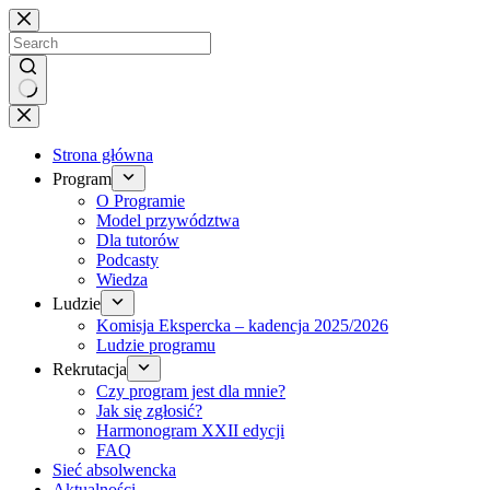
Brak
wyników
Strona główna
Program
O Programie
Model przywództwa
Dla tutorów
Podcasty
Wiedza
Ludzie
Komisja Ekspercka – kadencja 2025/2026
Ludzie programu
Rekrutacja
Czy program jest dla mnie?
Jak się zgłosić?
Harmonogram XXII edycji
FAQ
Sieć absolwencka
Aktualności