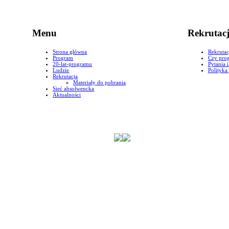
Menu
Rekrutac
Strona główna
Rekrutac
Program
Czy prog
20-lat-programu
Pytania 
Ludzie
Polityka
Rekrutacja
Materiały do pobrania
Sieć absolwencka
Aktualności