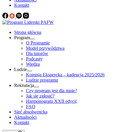
Kontakt
Strona główna
Program
O Programie
Model przywództwa
Dla tutorów
Podcasty
Wiedza
Ludzie
Komisja Ekspercka – kadencja 2025/2026
Ludzie programu
Rekrutacja
Czy program jest dla mnie?
Jak się zgłosić?
Harmonogram XXII edycji
FAQ
Sieć absolwencka
Aktualności
Kontakt