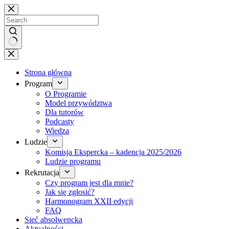
Brak
wyników
Strona główna
Program
O Programie
Model przywództwa
Dla tutorów
Podcasty
Wiedza
Ludzie
Komisja Ekspercka – kadencja 2025/2026
Ludzie programu
Rekrutacja
Czy program jest dla mnie?
Jak się zgłosić?
Harmonogram XXII edycji
FAQ
Sieć absolwencka
Aktualności