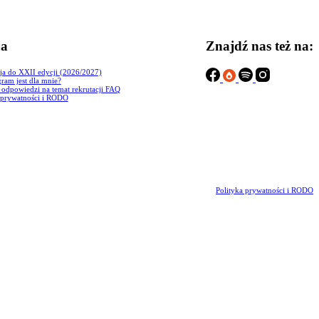
ja
Znajdź nas też na:
ja do XXII edycji (2026/2027)
ram jest dla mnie?
i odpowiedzi na temat rekrutacji FAQ
 prywatności i RODO
Polityka prywatności i RODO