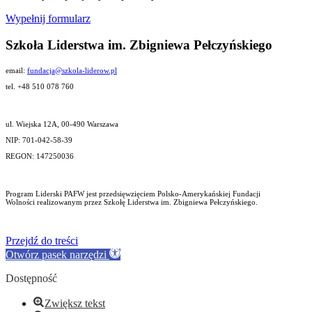
Wypełnij formularz
Szkoła Liderstwa im. Zbigniewa Pełczyńskiego
email:
fundacja@szkola-liderow.pl
tel. +48 510 078 760
ul. Wiejska 12A, 00-490 Warszawa
NIP: 701-042-58-39
REGON: 147250036
Program Liderski PAFW jest przedsięwzięciem Polsko-Amerykańskiej Fundacji
Wolności realizowanym przez Szkołę Liderstwa im. Zbigniewa Pełczyńskiego.
Przejdź do treści
Otwórz pasek narzędzi
Dostępność
Zwiększ tekst