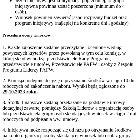
Jeżeli inicjatywa jest kontynuacją poprzedniej, to grupa
inicjatywna powinna zostać poszerzona (minimum do 4
osób).
Wniosek powinien zawierać jasno rozpisany budżet oraz
program inicjatywy (najlepiej na konkretne dni i godziny).
Procedura oceny wniosków
1. Każde zgłoszenie zostanie przeczytane i ocenione według
powyższych kryteriów przez powołaną w tym celu komisję, w
której skład wchodzą: przedstawiciele Rady Programu,
przedstawiciele tutorów, Przedstawiciele PAFW i osoby z Zespołu
Programu Liderzy PAFW.
2. Komisja podejmie decyzję o przyznaniu środków w ciągu 10 dni
roboczych od zakończenia naboru. Wyniki będą ogłoszone do
29.10.2023 roku.
3. Środki finansowe zostaną przekazane na podstawie umowy
dotacyjnej zawartej pomiędzy Szkołą Liderów a organizacją osoby
lub przedstawiciela grupy osób składających wniosek w ciągu 2 dni
roboczych od podpisania ww. umowy.
4. Inicjatywa może rozpocząć się od razu po otrzymaniu środków
na konto organizacji osoby składającej wniosek lub osób z grupy