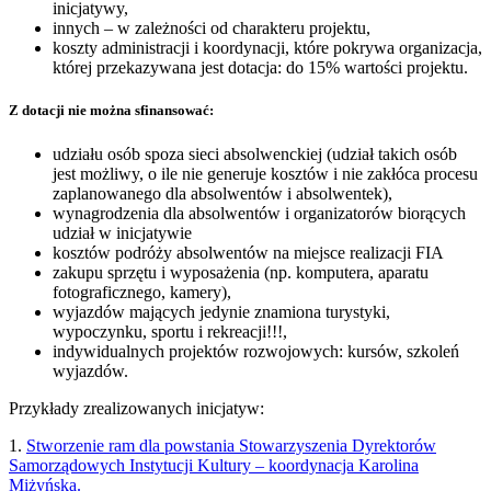
inicjatywy,
innych – w zależności od charakteru projektu,
koszty administracji i koordynacji, które pokrywa organizacja,
której przekazywana jest dotacja: do 15% wartości projektu.
Z dotacji nie można sfinansować:
udziału osób spoza sieci absolwenckiej (udział takich osób
jest możliwy, o ile nie generuje kosztów i nie zakłóca procesu
zaplanowanego dla absolwentów i absolwentek),
wynagrodzenia dla absolwentów i organizatorów biorących
udział w inicjatywie
kosztów podróży absolwentów na miejsce realizacji FIA
zakupu sprzętu i wyposażenia (np. komputera, aparatu
fotograficznego, kamery),
wyjazdów mających jedynie znamiona turystyki,
wypoczynku, sportu i rekreacji!!!,
indywidualnych projektów rozwojowych: kursów, szkoleń
wyjazdów.
Przykłady zrealizowanych inicjatyw:
1.
Stworzenie ram dla powstania Stowarzyszenia Dyrektorów
Samorządowych Instytucji Kultury – koordynacja Karolin
a
Miżyńska.