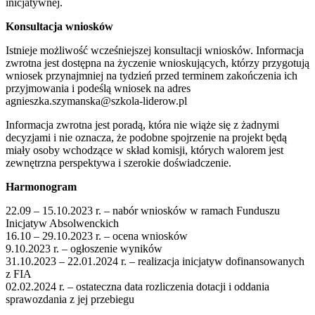
inicjatywnej.
Konsultacja wniosków
Istnieje możliwość wcześniejszej konsultacji wniosków. Informacja
zwrotna jest dostępna na życzenie wnioskujących, którzy przygotują
wniosek przynajmniej na tydzień przed terminem zakończenia ich
przyjmowania i podeślą wniosek na adres
agnieszka.szymanska@szkola-liderow.pl
Informacja zwrotna jest poradą, która nie wiąże się z żadnymi
decyzjami i nie oznacza, że podobne spojrzenie na projekt będą
miały osoby wchodzące w skład komisji, których walorem jest
zewnętrzna perspektywa i szerokie doświadczenie.
Harmonogram
22.09 – 15.10.2023 r. – nabór wniosków w ramach Funduszu
Inicjatyw Absolwenckich
16.10 – 29.10.2023 r. – ocena wniosków
9.10.2023 r. – ogłoszenie wyników
31.10.2023 – 22.01.2024 r. – realizacja inicjatyw dofinansowanych
z FIA
02.02.2024 r. – ostateczna data rozliczenia dotacji i oddania
sprawozdania z jej przebiegu