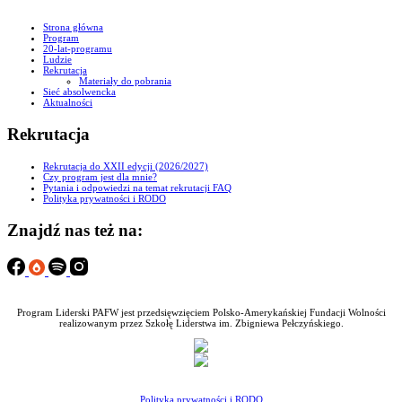
Strona główna
Program
20-lat-programu
Ludzie
Rekrutacja
Materiały do pobrania
Sieć absolwencka
Aktualności
Rekrutacja
Rekrutacja do XXII edycji (2026/2027)
Czy program jest dla mnie?
Pytania i odpowiedzi na temat rekrutacji FAQ
Polityka prywatności i RODO
Znajdź nas też na:
Program Liderski PAFW jest przedsięwzięciem Polsko-Amerykańskiej Fundacji Wolności
realizowanym przez Szkołę Liderstwa im. Zbigniewa Pełczyńskiego.
Polityka prywatności i RODO