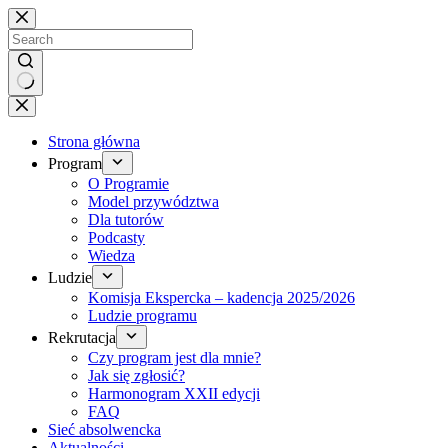
Brak
wyników
Strona główna
Program
O Programie
Model przywództwa
Dla tutorów
Podcasty
Wiedza
Ludzie
Komisja Ekspercka – kadencja 2025/2026
Ludzie programu
Rekrutacja
Czy program jest dla mnie?
Jak się zgłosić?
Harmonogram XXII edycji
FAQ
Sieć absolwencka
Aktualności