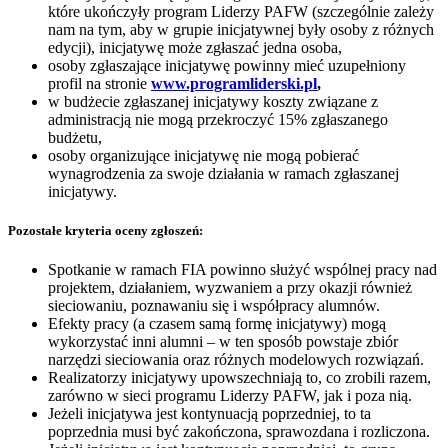
które ukończyły program Liderzy PAFW (szczególnie zależy
nam na tym, aby w grupie inicjatywnej były osoby z różnych
edycji), inicjatywę może zgłaszać jedna osoba,
osoby zgłaszające inicjatywę powinny mieć uzupełniony
profil na stronie
www.programliderski.pl
,
w budżecie zgłaszanej inicjatywy koszty związane z
administracją nie mogą przekroczyć 15% zgłaszanego
budżetu,
osoby organizujące inicjatywę nie mogą pobierać
wynagrodzenia za swoje działania w ramach zgłaszanej
inicjatywy.
Pozostałe kryteria oceny zgłoszeń:
Spotkanie w ramach FIA powinno służyć wspólnej pracy nad
projektem, działaniem, wyzwaniem a przy okazji również
sieciowaniu, poznawaniu się i współpracy alumnów.
Efekty pracy (a czasem samą formę inicjatywy) mogą
wykorzystać inni alumni – w ten sposób powstaje zbiór
narzędzi sieciowania oraz różnych modelowych rozwiązań.
Realizatorzy inicjatywy upowszechniają to, co zrobili razem,
zarówno w sieci programu Liderzy PAFW, jak i poza nią.
Jeżeli inicjatywa jest kontynuacją poprzedniej, to ta
poprzednia musi być zakończona, sprawozdana i rozliczona.