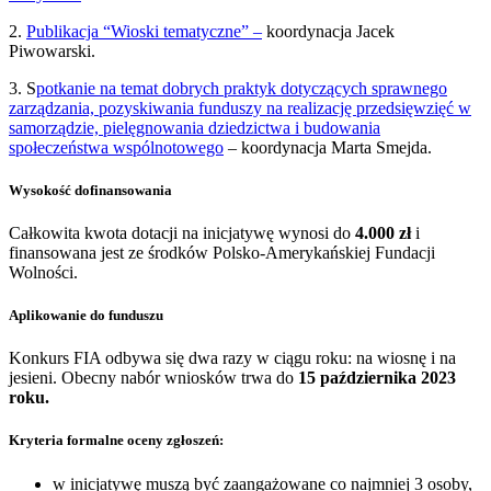
2.
Publikacja “Wioski tematyczne” –
koordynacja Jacek
Piwowarski.
3. S
potkanie na temat dobrych praktyk dotyczących sprawnego
zarządzania, pozyskiwania funduszy na realizację przedsięwzięć w
samorządzie, pielęgnowania dziedzictwa i budowania
społeczeństwa wspólnotowego
– koordynacja Marta Smejda.
Wysokość dofinansowania
Całkowita kwota dotacji na inicjatywę wynosi do
4.000 zł
i
finansowana jest ze środków Polsko-Amerykańskiej Fundacji
Wolności.
Aplikowanie do funduszu
Konkurs FIA odbywa się dwa razy w ciągu roku: na wiosnę i na
jesieni. Obecny nabór wniosków trwa do
15 października 2023
roku.
Kryteria formalne oceny zgłoszeń:
w inicjatywę muszą być zaangażowane co najmniej 3 osoby,