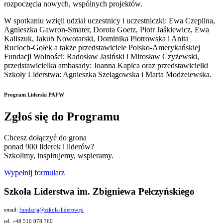
rozpoczęcia nowych, wspólnych projektów.
W spotkaniu wzięli udział uczestnicy i uczestniczki: Ewa Czeplina,
Agnieszka Gawron-Smater, Dorota Goetz, Piotr Jaśkiewicz, Ewa
Kaliszuk, Jakub Nowotarski, Dominika Piotrowska i Anita
Rucioch-Gołek a także przedstawiciele Polsko-Amerykańskiej
Fundacji Wolności: Radosław Jasiński i Mirosław Czyżewski,
przedstawicielka ambasady: Joanna Kapica oraz przedstawicielki
Szkoły Liderstwa: Agnieszka Szelągowska i Marta Modzelewska.
Program Liderski PAFW
Zgłoś się do Programu
Chcesz dołączyć do grona
ponad 900 liderek i liderów?
Szkolimy, inspirujemy, wspieramy.
Wypełnij formularz
Szkoła Liderstwa im. Zbigniewa Pełczyńskiego
email:
fundacja@szkola-liderow.pl
tel. +48 510 078 760