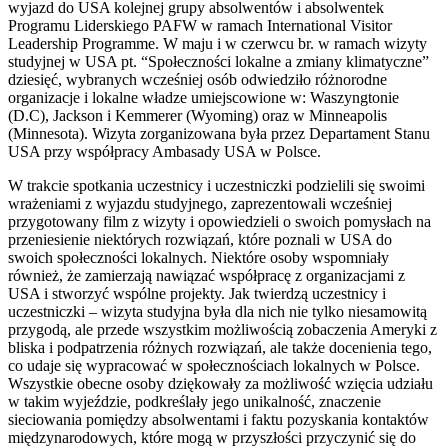
wyjazd do USA kolejnej grupy absolwentów i absolwentek
Programu Liderskiego PAFW w ramach International Visitor
Leadership Programme. W maju i w czerwcu br. w ramach wizyty
studyjnej w USA pt. “Społeczności lokalne a zmiany klimatyczne”
dziesięć, wybranych wcześniej osób odwiedziło różnorodne
organizacje i lokalne władze umiejscowione w: Waszyngtonie
(D.C), Jackson i Kemmerer (Wyoming) oraz w Minneapolis
(Minnesota). Wizyta zorganizowana była przez Departament Stanu
USA przy współpracy Ambasady USA w Polsce.
W trakcie spotkania uczestnicy i uczestniczki podzielili się swoimi
wrażeniami z wyjazdu studyjnego, zaprezentowali wcześniej
przygotowany film z wizyty i opowiedzieli o swoich pomysłach na
przeniesienie niektórych rozwiązań, które poznali w USA do
swoich społeczności lokalnych. Niektóre osoby wspomniały
również, że zamierzają nawiązać współpracę z organizacjami z
USA i stworzyć wspólne projekty. Jak twierdzą uczestnicy i
uczestniczki – wizyta studyjna była dla nich nie tylko niesamowitą
przygodą, ale przede wszystkim możliwością zobaczenia Ameryki z
bliska i podpatrzenia różnych rozwiązań, ale także docenienia tego,
co udaje się wypracować w społecznościach lokalnych w Polsce.
Wszystkie obecne osoby dziękowały za możliwość wzięcia udziału
w takim wyjeździe, podkreślały jego unikalność, znaczenie
sieciowania pomiędzy absolwentami i faktu pozyskania kontaktów
międzynarodowych, które mogą w przyszłości przyczynić się do