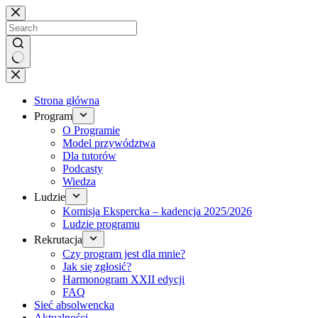
Brak
wyników
Strona główna
Program
O Programie
Model przywództwa
Dla tutorów
Podcasty
Wiedza
Ludzie
Komisja Ekspercka – kadencja 2025/2026
Ludzie programu
Rekrutacja
Czy program jest dla mnie?
Jak się zgłosić?
Harmonogram XXII edycji
FAQ
Sieć absolwencka
Aktualności