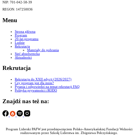
NIP: 701-042-58-39
REGON: 147250036
Menu
Strona główna
Program
20-lat-programu
Ludzie
Rekrutacja
Materiały do pobrania
Sieć absolwencka
Aktualności
Rekrutacja
Rekrutacja do XXII edycji (2026/2027)
Czy program jest dla mnie?
Pytania i odpowiedzi na temat rekrutacji FAQ
Polityka prywatności i RODO
Znajdź nas też na:
Program Liderski PAFW jest przedsięwzięciem Polsko-Amerykańskiej Fundacji Wolności
realizowanym przez Szkołę Liderstwa im. Zbigniewa Pełczyńskiego.