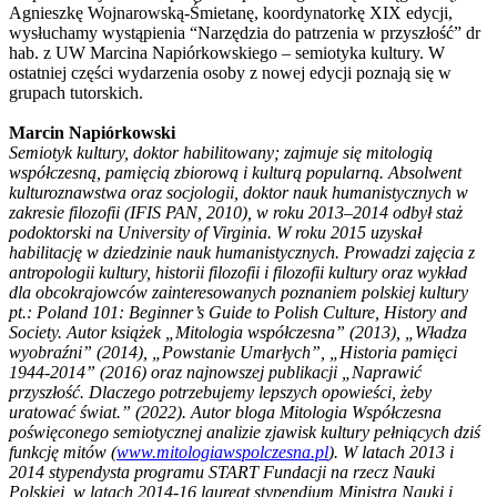
Agnieszkę Wojnarowską-Śmietanę, koordynatorkę XIX edycji,
wysłuchamy wystąpienia “Narzędzia do patrzenia w przyszłość” dr
hab. z UW Marcina Napiórkowskiego – semiotyka kultury. W
ostatniej części wydarzenia osoby z nowej edycji poznają się w
grupach tutorskich.
Marcin Napiórkowski
Semiotyk kultury, doktor habilitowany; zajmuje się mitologią
współczesną, pamięcią zbiorową i kulturą popularną. Absolwent
kulturoznawstwa oraz socjologii, doktor nauk humanistycznych w
zakresie filozofii (IFIS PAN, 2010), w roku 2013–2014 odbył staż
podoktorski na University of Virginia. W roku 2015 uzyskał
habilitację w dziedzinie nauk humanistycznych. Prowadzi zajęcia z
antropologii kultury, historii filozofii i filozofii kultury oraz wykład
dla obcokrajowców zainteresowanych poznaniem polskiej kultury
pt.: Poland 101: Beginner’s Guide to Polish Culture, History and
Society. Autor książek „Mitologia współczesna” (2013), „Władza
wyobraźni” (2014), „Powstanie Umarłych”, „Historia pamięci
1944-2014” (2016) oraz najnowszej publikacji „Naprawić
przyszłość. Dlaczego potrzebujemy lepszych opowieści, żeby
uratować świat.” (2022). Autor bloga Mitologia Współczesna
poświęconego semiotycznej analizie zjawisk kultury pełniących dziś
funkcję mitów (
www.mitologiawspolczesna.pl
). W latach 2013 i
2014 stypendysta programu START Fundacji na rzecz Nauki
Polskiej, w latach 2014-16 laureat stypendium Ministra Nauki i