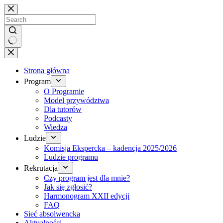
Brak
wyników
Strona główna
Program
O Programie
Model przywództwa
Dla tutorów
Podcasty
Wiedza
Ludzie
Komisja Ekspercka – kadencja 2025/2026
Ludzie programu
Rekrutacja
Czy program jest dla mnie?
Jak się zgłosić?
Harmonogram XXII edycji
FAQ
Sieć absolwencka
Aktualności