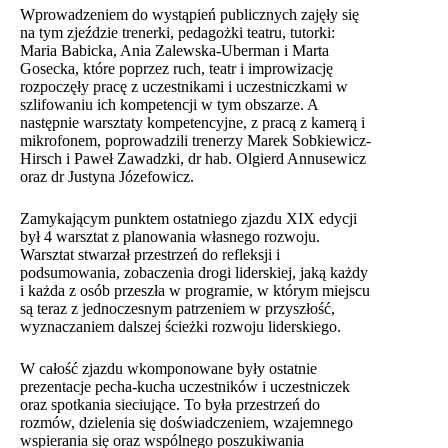
Wprowadzeniem do wystąpień publicznych zajęły się
na tym zjeździe trenerki, pedagożki teatru, tutorki:
Maria Babicka, Ania Zalewska-Uberman i Marta
Gosecka, które poprzez ruch, teatr i improwizację
rozpoczęły pracę z uczestnikami i uczestniczkami w
szlifowaniu ich kompetencji w tym obszarze. A
następnie warsztaty kompetencyjne, z pracą z kamerą i
mikrofonem, poprowadzili trenerzy Marek Sobkiewicz-
Hirsch i Paweł Zawadzki, dr hab. Olgierd Annusewicz
oraz dr Justyna Józefowicz.
Zamykającym punktem ostatniego zjazdu XIX edycji
był 4 warsztat z planowania własnego rozwoju.
Warsztat stwarzał przestrzeń do refleksji i
podsumowania, zobaczenia drogi liderskiej, jaką każdy
i każda z osób przeszła w programie, w którym miejscu
są teraz z jednoczesnym patrzeniem w przyszłość,
wyznaczaniem dalszej ścieżki rozwoju liderskiego.
W całość zjazdu wkomponowane były ostatnie
prezentacje pecha-kucha uczestników i uczestniczek
oraz spotkania sieciujące. To była przestrzeń do
rozmów, dzielenia się doświadczeniem, wzajemnego
wspierania się oraz wspólnego poszukiwania