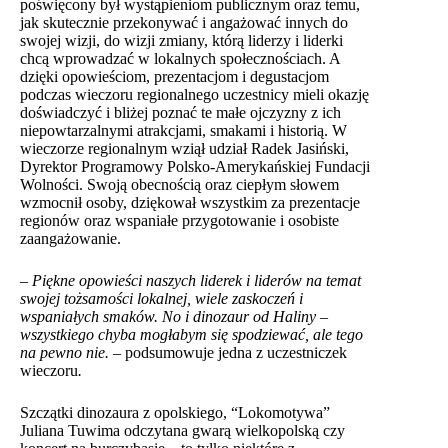
poświęcony był wystąpieniom publicznym oraz temu,
jak skutecznie przekonywać i angażować innych do
swojej wizji, do wizji zmiany, którą liderzy i liderki
chcą wprowadzać w lokalnych społecznościach. A
dzięki opowieściom, prezentacjom i degustacjom
podczas wieczoru regionalnego uczestnicy mieli okazję
doświadczyć i bliżej poznać te małe ojczyzny z ich
niepowtarzalnymi atrakcjami, smakami i historią. W
wieczorze regionalnym wziął udział Radek Jasiński,
Dyrektor Programowy Polsko-Amerykańskiej Fundacji
Wolności. Swoją obecnością oraz ciepłym słowem
wzmocnił osoby, dziękował wszystkim za prezentacje
regionów oraz wspaniałe przygotowanie i osobiste
zaangażowanie.
– Piękne opowieści naszych liderek i liderów na temat
swojej tożsamości lokalnej, wiele zaskoczeń i
wspaniałych smaków. No i dinozaur od Haliny –
wszystkiego chyba mogłabym się spodziewać, ale tego
na pewno nie.
– podsumowuje jedna z uczestniczek
wieczoru
.
Szczątki dinozaura z opolskiego, “Lokomotywa”
Juliana Tuwima odczytana gwarą wielkopolską czy