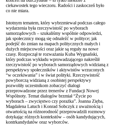
koncert na burczybasie – to tylko niektóre z
ciekawostek tego wieczoru. Radości i zaskoczeń było
co nie miara.
Istotnym tematem, który wybrzmiewał podczas całego
wydarzenia była rzeczywistość po wyborach
samorządowych – szukaliśmy wspólnie odpowiedzi,
jak społecznicy mogą się odnaleźć w polityce; jak
podejść do zmian na mapach politycznych małych i
dużych miejscowości oraz jakie są reguły na nowe
czasy. Rozpoczął te rozważania Kuba Wygnański,
który podczas wykładu wprowadzającego nakreślił
rzeczywistość po wyborach samorządowych widzianą z
perspektywy społeczników i aktywistów wrzuconych
“w oczekiwania” i w świat polityki. Rzeczywistość
powyborczą widzianą z osobistej perspektywy
pozwoliły uczestnikom zobaczyć dialogi
przeprowadzone przez trenerów z Fundacji Nowej
Wspólnoty. Temat dialogów brzmiał “Życie po
wyborach – zwycięstwo czy porażka”. Joanna Zięba,
Magdalena Latuch i Konrad Sobczyk z uważnością i
otwartością na różnorodność przeprowadzili rozmowy
dotykając różnych kontekstów – osób kandydujących,
kontrkandydatów oraz wyborców.