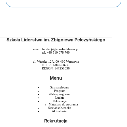
Szkoła Liderstwa im. Zbigniewa Pełczyńskiego
email:
fundacja@szkola-liderow.pl
tel. +48 510 078 760
ul. Wiejska 12A, 00-490 Warszawa
NIP: 701-042-58-39
REGON: 147250036
Menu
Strona główna
Program
20-lat-programu
Ludzie
Rekrutacja
Materiały do pobrania
Sieć absolwencka
Aktualności
Rekrutacja