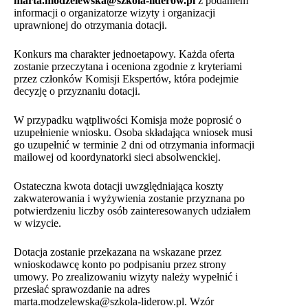
marta.modzelewska@szkola-liderow.pl
z podaniem
informacji o organizatorze wizyty i organizacji
uprawnionej do otrzymania dotacji.
Konkurs ma charakter jednoetapowy. Każda oferta
zostanie przeczytana i oceniona zgodnie z kryteriami
przez członków Komisji Ekspertów, która podejmie
decyzję o przyznaniu dotacji.
W przypadku wątpliwości Komisja może poprosić o
uzupełnienie wniosku. Osoba składająca wniosek musi
go uzupełnić w terminie 2 dni od otrzymania informacji
mailowej od koordynatorki sieci absolwenckiej.
Ostateczna kwota dotacji uwzględniająca koszty
zakwaterowania i wyżywienia zostanie przyznana po
potwierdzeniu liczby osób zainteresowanych udziałem
w wizycie.
Dotacja zostanie przekazana na wskazane przez
wnioskodawcę konto po podpisaniu przez strony
umowy. Po zrealizowaniu wizyty należy wypełnić i
przesłać sprawozdanie na adres
marta.modzelewska@szkola-liderow.pl. Wzór