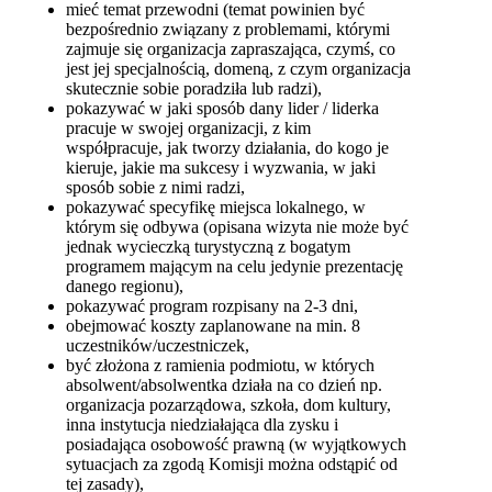
mieć temat przewodni (temat powinien być
bezpośrednio związany z problemami, którymi
zajmuje się organizacja zapraszająca, czymś, co
jest jej specjalnością, domeną, z czym organizacja
skutecznie sobie poradziła lub radzi),
pokazywać w jaki sposób dany lider / liderka
pracuje w swojej organizacji, z kim
współpracuje, jak tworzy działania, do kogo je
kieruje, jakie ma sukcesy i wyzwania, w jaki
sposób sobie z nimi radzi,
pokazywać specyfikę miejsca lokalnego, w
którym się odbywa (opisana wizyta nie może być
jednak wycieczką turystyczną z bogatym
programem mającym na celu jedynie prezentację
danego regionu),
pokazywać program rozpisany na 2-3 dni,
obejmować koszty zaplanowane na min. 8
uczestników/uczestniczek,
być złożona z ramienia podmiotu, w których
absolwent/absolwentka działa na co dzień np.
organizacja pozarządowa, szkoła, dom kultury,
inna instytucja niedziałająca dla zysku i
posiadająca osobowość prawną (w wyjątkowych
sytuacjach za zgodą Komisji można odstąpić od
tej zasady),