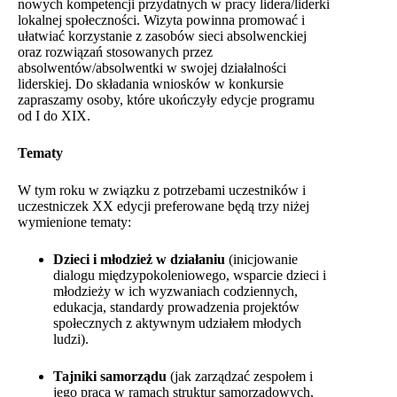
nowych kompetencji przydatnych w pracy lidera/liderki
lokalnej społeczności. Wizyta powinna promować i
ułatwiać korzystanie z zasobów sieci absolwenckiej
oraz rozwiązań stosowanych przez
absolwentów/absolwentki w swojej działalności
liderskiej. Do składania wniosków w konkursie
zapraszamy osoby, które ukończyły edycje programu
od I do XIX.
Tematy
W tym roku w związku z potrzebami uczestników i
uczestniczek XX edycji preferowane będą trzy niżej
wymienione tematy:
Dzieci i młodzież w działaniu
(inicjowanie
dialogu międzypokoleniowego, wsparcie dzieci i
młodzieży w ich wyzwaniach codziennych,
edukacja, standardy prowadzenia projektów
społecznych z aktywnym udziałem młodych
ludzi).
Tajniki samorządu
(jak zarządzać zespołem i
jego pracą w ramach struktur samorządowych,