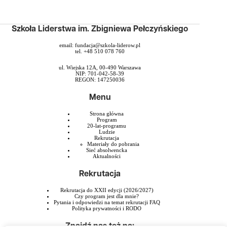
Szkoła Liderstwa im. Zbigniewa Pełczyńskiego
email:
fundacja@szkola-liderow.pl
tel. +48 510 078 760
ul. Wiejska 12A, 00-490 Warszawa
NIP: 701-042-58-39
REGON: 147250036
Menu
Strona główna
Program
20-lat-programu
Ludzie
Rekrutacja
Materiały do pobrania
Sieć absolwencka
Aktualności
Rekrutacja
Rekrutacja do XXII edycji (2026/2027)
Czy program jest dla mnie?
Pytania i odpowiedzi na temat rekrutacji FAQ
Polityka prywatności i RODO
Znajdź nas też na: