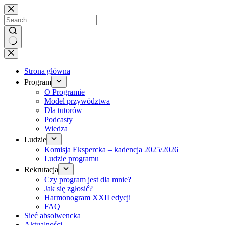
Brak
wyników
Strona główna
Program
O Programie
Model przywództwa
Dla tutorów
Podcasty
Wiedza
Ludzie
Komisja Ekspercka – kadencja 2025/2026
Ludzie programu
Rekrutacja
Czy program jest dla mnie?
Jak się zgłosić?
Harmonogram XXII edycji
FAQ
Sieć absolwencka
Aktualności