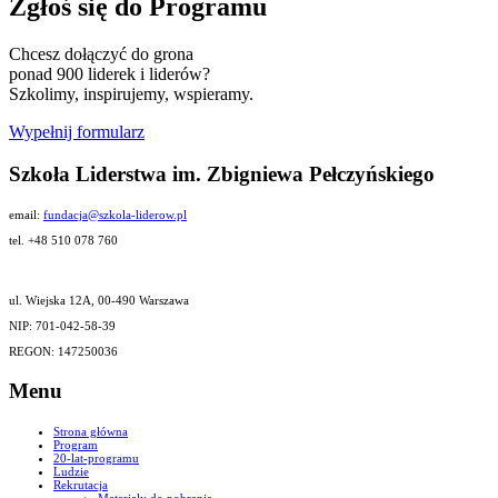
Zgłoś się do Programu
Chcesz dołączyć do grona
ponad 900 liderek i liderów?
Szkolimy, inspirujemy, wspieramy.
Wypełnij formularz
Szkoła Liderstwa im. Zbigniewa Pełczyńskiego
email:
fundacja@szkola-liderow.pl
tel. +48 510 078 760
ul. Wiejska 12A, 00-490 Warszawa
NIP: 701-042-58-39
REGON: 147250036
Menu
Strona główna
Program
20-lat-programu
Ludzie
Rekrutacja
Materiały do pobrania