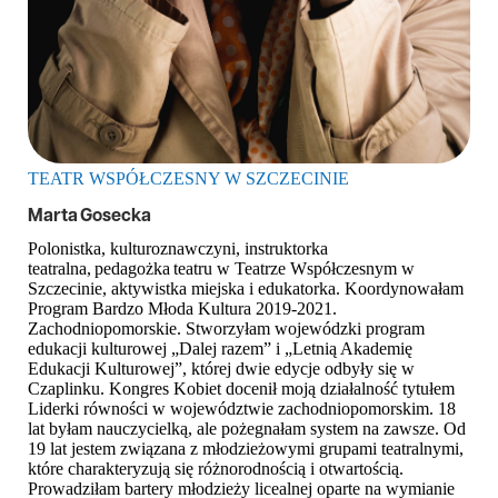
TEATR WSPÓŁCZESNY W SZCZECINIE
Marta Gosecka
Polonistka, kulturoznawczyni, instruktorka
teatralna,
pedagożka
teatru w Teatrze Współczesnym w
Szczecinie, aktywistka miejska i edukatorka. Koordynowałam
Program Bardzo Młoda Kultura 2019-2021.
Zachodniopomorskie. Stworzyłam wojewódzki program
edukacji kulturowej „Dalej razem” i „Letnią Akademię
Edukacji Kulturowej”, której dwie edycje odbyły się w
Czaplinku. Kongres Kobiet docenił moją działalność tytułem
Liderki równości w województwie zachodniopomorskim. 18
lat byłam nauczycielką, ale pożegnałam system na zawsze. Od
19 lat jestem związana z młodzieżowymi grupami teatralnymi,
które charakteryzują się różnorodnością i otwartością.
Prowadziłam bartery młodzieży licealnej oparte na wymianie