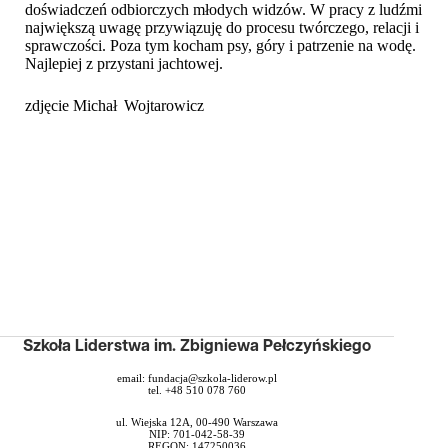
doświadczeń odbiorczych młodych widzów. W pracy z ludźmi
największą uwagę przywiązuję do procesu twórczego, relacji i
sprawczości. Poza tym kocham psy, góry i patrzenie na wodę.
Najlepiej z przystani jachtowej.
zdjęcie Michał Wojtarowicz
Szkoła Liderstwa im. Zbigniewa Pełczyńskiego
email:
fundacja@szkola-liderow.pl
tel. +48 510 078 760
ul. Wiejska 12A, 00-490 Warszawa
NIP: 701-042-58-39
REGON: 147250036