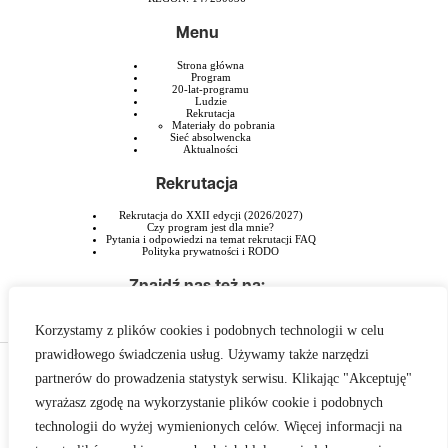
Menu
Strona główna
Program
20-lat-programu
Ludzie
Rekrutacja
Materiały do pobrania
Sieć absolwencka
Aktualności
Rekrutacja
Rekrutacja do XXII edycji (2026/2027)
Czy program jest dla mnie?
Pytania i odpowiedzi na temat rekrutacji FAQ
Polityka prywatności i RODO
Znajdź nas też na:
Korzystamy z plików cookies i podobnych technologii w celu
prawidłowego świadczenia usług. Używamy także narzędzi
Program Liderski PAFW jest przedsięwzięciem Polsko-Amerykańskiej Fundacji
partnerów do prowadzenia statystyk serwisu. Klikając "Akceptuję"
Wolności realizowanym przez Szkołę Liderstwa im. Zbigniewa Pełczyńskiego.
wyrażasz zgodę na wykorzystanie plików cookie i podobnych
technologii do wyżej wymienionych celów. Więcej informacji na