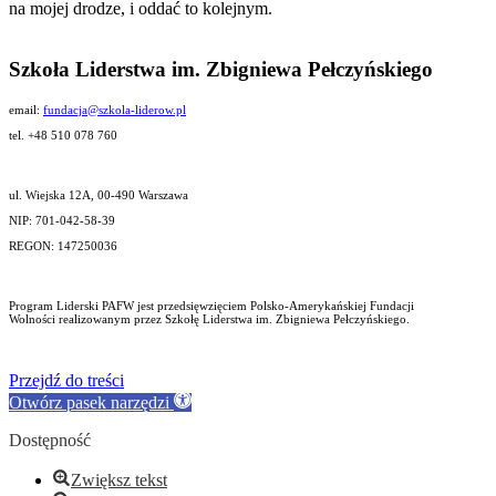
na mojej drodze, i oddać to kolejnym.
Szkoła Liderstwa im. Zbigniewa Pełczyńskiego
email:
fundacja@szkola-liderow.pl
tel. +48 510 078 760
ul. Wiejska 12A, 00-490 Warszawa
NIP: 701-042-58-39
REGON: 147250036
Program Liderski PAFW jest przedsięwzięciem Polsko-Amerykańskiej Fundacji
Wolności realizowanym przez Szkołę Liderstwa im. Zbigniewa Pełczyńskiego.
Przejdź do treści
Otwórz pasek narzędzi
Dostępność
Zwiększ tekst