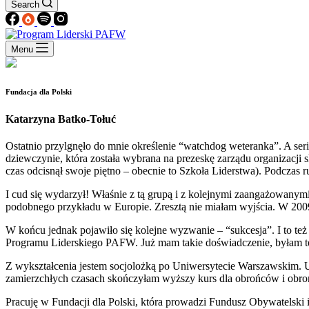
Search
Menu
Fundacja dla Polski
Katarzyna Batko-Tołuć
Ostatnio przylgnęło do mnie określenie “watchdog weteranka”. A ser
dziewczynie, która została wybrana na prezeskę zarządu organizacji s
czas odcisnął swoje piętno – obecnie to Szkoła Liderstwa). Podczas
I cud się wydarzył! Właśnie z tą grupą i z kolejnymi zaangażowanymi
podobnego przykładu w Europie. Zresztą nie miałam wyjścia. W 2009
W końcu jednak pojawiło się kolejne wyzwanie – “sukcesja”. I to też
Programu Liderskiego PAFW. Już mam takie doświadczenie, byłam też
Z wykształcenia jestem socjolożką po Uniwersytecie Warszawskim. Uk
zamierzchłych czasach skończyłam wyższy kurs dla obrońców i obro
Pracuję w Fundacji dla Polski, która prowadzi Fundusz Obywatelski