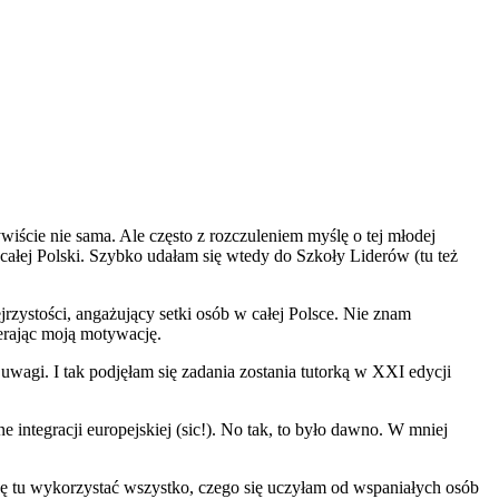
iście nie sama. Ale często z rozczuleniem myślę o tej młodej
 całej Polski. Szybko udałam się wtedy do Szkoły Liderów (tu też
rzystości, angażujący setki osób w całej Polsce. Nie znam
erając moją motywację.
uwagi. I tak podjęłam się zadania zostania tutorką w XXI edycji
ntegracji europejskiej (sic!). No tak, to było dawno. W mniej
gę tu wykorzystać wszystko, czego się uczyłam od wspaniałych osób