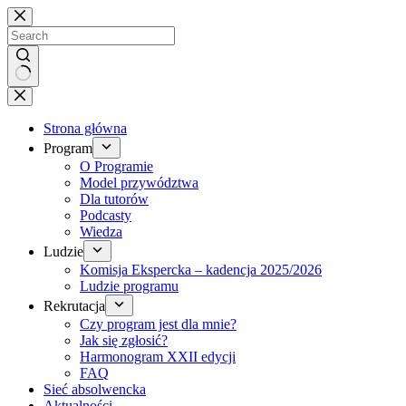
Brak
wyników
Strona główna
Program
O Programie
Model przywództwa
Dla tutorów
Podcasty
Wiedza
Ludzie
Komisja Ekspercka – kadencja 2025/2026
Ludzie programu
Rekrutacja
Czy program jest dla mnie?
Jak się zgłosić?
Harmonogram XXII edycji
FAQ
Sieć absolwencka
Aktualności