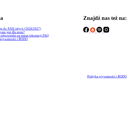
ja
Znajdź nas też na:
ja do XXII edycji (2026/2027)
ram jest dla mnie?
i odpowiedzi na temat rekrutacji FAQ
 prywatności i RODO
Polityka prywatności i RODO