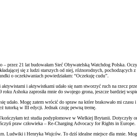
io – przez 21 lat budowałam Sieć Obywatelską Watchdog Polska. Oczyw
kładającej się z ludzi starszych od niej, różnorodnych, pochodzących z
 rundki o oczekiwaniach powiedziałam: “Oczekuję cudu”.
 aktywistami i aktywistkami udało się nam stworzyć ruch na rzecz przej
 roku Ashoka zaprosiła mnie do swojego grona, jeszcze bardziej wspi
 się udało. Mogę zatem wrócić do spraw na które brakowało mi czasu i 
 tutorką w III edycji. Jednak czuję pewną tremę.
ończyłam też studia podyplomowe w Wielkiej Brytanii. Dotyczyły one i
ńczyń praw człowieka – Re-Charging Advocacy for Rights in Europe.
 im. Ludwiki i Henryka Wujców. To dziś idealne miejsce dla mnie. Mo