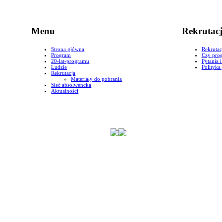
Menu
Rekrutac
Strona główna
Rekrutac
Program
Czy prog
20-lat-programu
Pytania 
Ludzie
Polityka
Rekrutacja
Materiały do pobrania
Sieć absolwencka
Aktualności