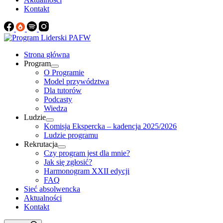
Kontakt
Strona główna
Program
O Programie
Model przywództwa
Dla tutorów
Podcasty
Wiedza
Ludzie
Komisja Ekspercka – kadencja 2025/2026
Ludzie programu
Rekrutacja
Czy program jest dla mnie?
Jak się zgłosić?
Harmonogram XXII edycji
FAQ
Sieć absolwencka
Aktualności
Kontakt