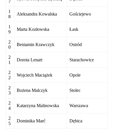
7
1
Aleksandra Kowalska
Gościejewo
8
1
Marta Kozłowska
Łask
9
2
Beniamin Krawczyk
Ostród
0
2
Dorota Lenart
Starachowice
1
2
Wojciech Maciążek
Opole
2
2
Bożena Malczyk
Stolec
3
2
Katarzyna Malinowska
Warszawa
4
2
Dominika Marć
Dębica
5