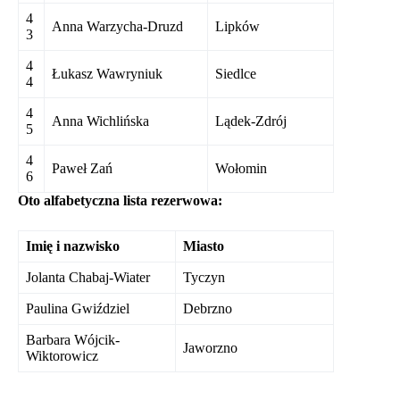
4
Anna Warzycha-Druzd
Lipków
3
4
Łukasz Wawryniuk
Siedlce
4
4
Anna Wichlińska
Lądek-Zdrój
5
4
Paweł Zań
Wołomin
6
Oto alfabetyczna lista rezerwowa:
Imię i nazwisko
Miasto
Jolanta Chabaj-Wiater
Tyczyn
Paulina Gwiździel
Debrzno
Barbara Wójcik-
Jaworzno
Wiktorowicz