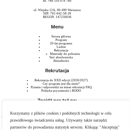
tel. +48 510 078 760
ul. Wiejska 12A, 00-490 Warszawa
NIP: 701-042-58-39
REGON: 147250036
Menu
Strona główna
Program
20-lat-programu
Ludzie
Rekrutacja
Materiały do pobrania
Sieć absolwencka
Aktualności
Rekrutacja
Rekrutacja do XXII edycji (2026/2027)
Czy program jest dla mnie?
Pytania i odpowiedzi na temat rekrutacji FAQ
Polityka prywatności i RODO
Znajdź nas też na:
Korzystamy z plików cookies i podobnych technologii w celu
prawidłowego świadczenia usług. Używamy także narzędzi
Program Liderski PAFW jest przedsięwzięciem Polsko-Amerykańskiej Fundacji
partnerów do prowadzenia statystyk serwisu. Klikając "Akceptuję"
Wolności realizowanym przez Szkołę Liderstwa im. Zbigniewa Pełczyńskiego.