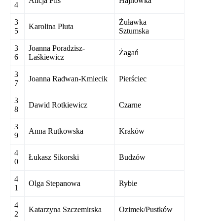
Alicja Plis
Hajnówka
4
3
Żuławka
Karolina Pluta
5
Sztumska
3
Joanna Poradzisz-
Żagań
6
Laśkiewicz
3
Joanna Radwan-Kmiecik
Pierściec
7
3
Dawid Rotkiewicz
Czarne
8
3
Anna Rutkowska
Kraków
9
4
Łukasz Sikorski
Budzów
0
4
Olga Stepanowa
Rybie
1
4
Katarzyna Szczemirska
Ozimek/Pustków
2