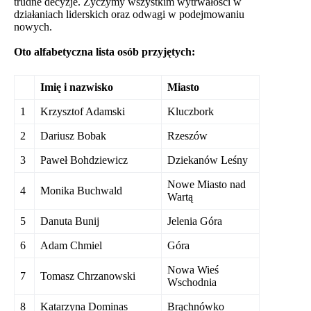
trudne decyzje. Życzymy wszystkim wytrwałości w
działaniach liderskich oraz odwagi w podejmowaniu
nowych.
Oto alfabetyczna lista osób przyjętych:
Imię i nazwisko
Miasto
1
Krzysztof Adamski
Kluczbork
2
Dariusz Bobak
Rzeszów
3
Paweł Bohdziewicz
Dziekanów Leśny
Nowe Miasto nad
4
Monika Buchwald
Wartą
5
Danuta Bunij
Jelenia Góra
6
Adam Chmiel
Góra
Nowa Wieś
7
Tomasz Chrzanowski
Wschodnia
8
Katarzyna Dominas
Brąchnówko