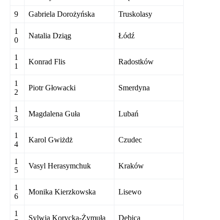
9
Gabriela Dorożyńska
Truskolasy
1
Natalia Dziąg
Łódź
0
1
Konrad Flis
Radostków
1
1
Piotr Głowacki
Smerdyna
2
1
Magdalena Guła
Lubań
3
1
Karol Gwiżdż
Czudec
4
1
Vasyl Herasymchuk
Kraków
5
1
Monika Kierzkowska
Lisewo
6
1
Sylwia Korycka-Żymułą
Dębica