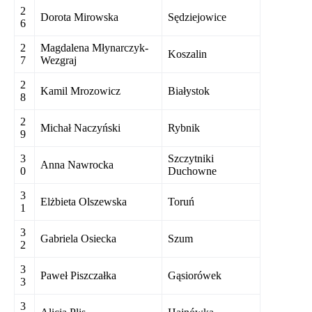
2
Dorota Mirowska
Sędziejowice
6
2
Magdalena Młynarczyk-
Koszalin
7
Wezgraj
2
Kamil Mrozowicz
Białystok
8
2
Michał Naczyński
Rybnik
9
3
Szczytniki
Anna Nawrocka
0
Duchowne
3
Elżbieta Olszewska
Toruń
1
3
Gabriela Osiecka
Szum
2
3
Paweł Piszczałka
Gąsiorówek
3
3