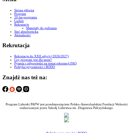
Strona główna
Program
20-lat-programu
Ludzie
Rekrutacja
Materiały do pobrania
Sieć absolwencka
Aktualności
Rekrutacja
Rekrutacja do XXII edycji (2026/2027)
Czy program jest dla mnie?
Pytania i odpowiedzi na temat rekrutacji FAQ
Polityka prywatności i RODO
Znajdź nas też na:
Program Liderski PAFW jest przedsięwzięciem Polsko-Amerykańskiej Fundacji Wolności
realizowanym przez Szkołę Liderstwa im. Zbigniewa Pełczyńskiego.