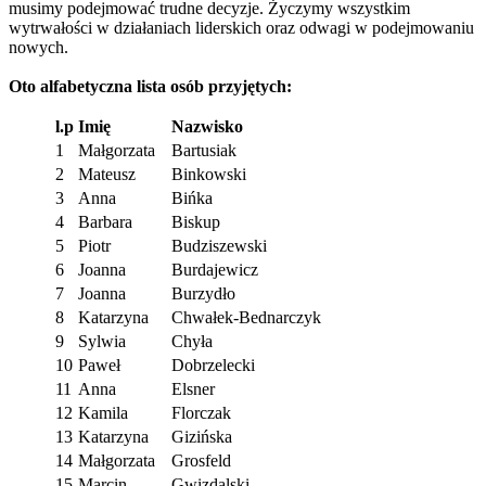
musimy podejmować trudne decyzje. Życzymy wszystkim
wytrwałości w działaniach liderskich oraz odwagi w podejmowaniu
nowych.
Oto alfabetyczna lista osób przyjętych:
l.p
Imię
Nazwisko
1
Małgorzata
Bartusiak
2
Mateusz
Binkowski
3
Anna
Bińka
4
Barbara
Biskup
5
Piotr
Budziszewski
6
Joanna
Burdajewicz
7
Joanna
Burzydło
8
Katarzyna
Chwałek-Bednarczyk
9
Sylwia
Chyła
10
Paweł
Dobrzelecki
11
Anna
Elsner
12
Kamila
Florczak
13
Katarzyna
Gizińska
14
Małgorzata
Grosfeld
15
Marcin
Gwizdalski