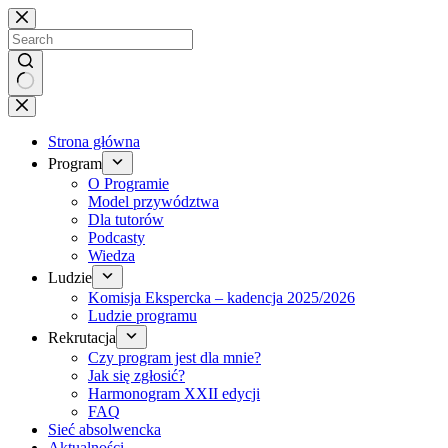
Brak
wyników
Strona główna
Program
O Programie
Model przywództwa
Dla tutorów
Podcasty
Wiedza
Ludzie
Komisja Ekspercka – kadencja 2025/2026
Ludzie programu
Rekrutacja
Czy program jest dla mnie?
Jak się zgłosić?
Harmonogram XXII edycji
FAQ
Sieć absolwencka
Aktualności