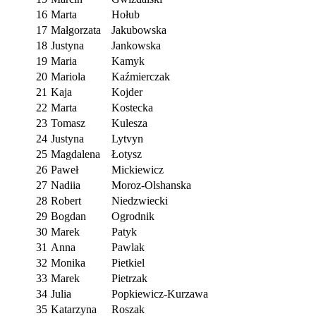
16
Marta
Hołub
17
Małgorzata
Jakubowska
18
Justyna
Jankowska
19
Maria
Kamyk
20
Mariola
Kaźmierczak
21
Kaja
Kojder
22
Marta
Kostecka
23
Tomasz
Kulesza
24
Justyna
Lytvyn
25
Magdalena
Łotysz
26
Paweł
Mickiewicz
27
Nadiia
Moroz-Olshanska
28
Robert
Niedzwiecki
29
Bogdan
Ogrodnik
30
Marek
Patyk
31
Anna
Pawlak
32
Monika
Pietkiel
33
Marek
Pietrzak
34
Julia
Popkiewicz-Kurzawa
35
Katarzyna
Roszak