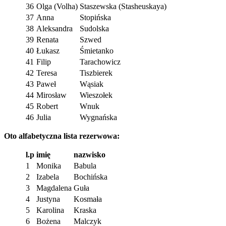
36
Olga (Volha)
Staszewska (Stasheuskaya)
37
Anna
Stopińska
38
Aleksandra
Sudolska
39
Renata
Szwed
40
Łukasz
Śmietanko
41
Filip
Tarachowicz
42
Teresa
Tiszbierek
43
Paweł
Wąsiak
44
Mirosław
Wieszołek
45
Robert
Wnuk
46
Julia
Wygnańska
Oto alfabetyczna lista rezerwowa:
l.p
imię
nazwisko
1
Monika
Babula
2
Izabela
Bochińska
3
Magdalena
Guła
4
Justyna
Kosmała
5
Karolina
Kraska
6
Bożena
Malczyk