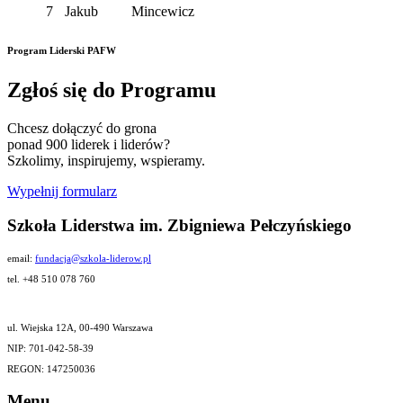
7
Jakub
Mincewicz
Program Liderski PAFW
Zgłoś się do Programu
Chcesz dołączyć do grona
ponad 900 liderek i liderów?
Szkolimy, inspirujemy, wspieramy.
Wypełnij formularz
Szkoła Liderstwa im. Zbigniewa Pełczyńskiego
email:
fundacja@szkola-liderow.pl
tel. +48 510 078 760
ul. Wiejska 12A, 00-490 Warszawa
NIP: 701-042-58-39
REGON: 147250036
Menu