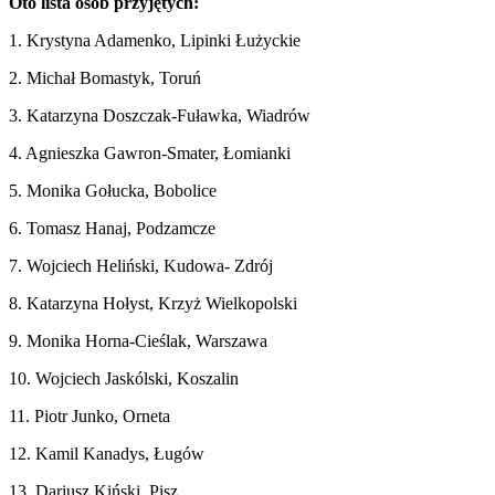
Oto lista osób przyjętych:
1. Krystyna Adamenko, Lipinki Łużyckie
2. Michał Bomastyk, Toruń
3. Katarzyna Doszczak-Fuławka, Wiadrów
4. Agnieszka Gawron-Smater, Łomianki
5. Monika Gołucka, Bobolice
6. Tomasz Hanaj, Podzamcze
7. Wojciech Heliński, Kudowa- Zdrój
8. Katarzyna Hołyst, Krzyż Wielkopolski
9. Monika Horna-Cieślak, Warszawa
10. Wojciech Jaskólski, Koszalin
11. Piotr Junko, Orneta
12. Kamil Kanadys, Ługów
13. Dariusz Kiński, Pisz