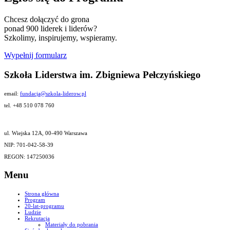
Chcesz dołączyć do grona
ponad 900 liderek i liderów?
Szkolimy, inspirujemy, wspieramy.
Wypełnij formularz
Szkoła Liderstwa im. Zbigniewa Pełczyńskiego
email:
fundacja@szkola-liderow.pl
tel. +48 510 078 760
ul. Wiejska 12A, 00-490 Warszawa
NIP: 701-042-58-39
REGON: 147250036
Menu
Strona główna
Program
20-lat-programu
Ludzie
Rekrutacja
Materiały do pobrania