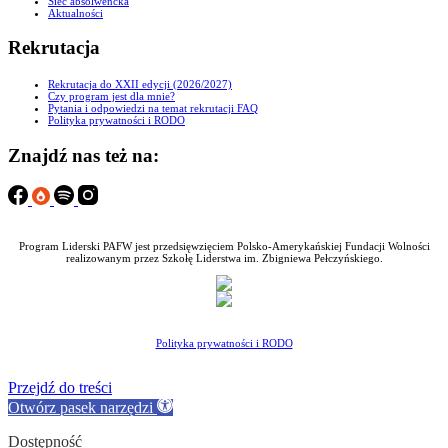
Sieć absolwencka
Aktualności
Rekrutacja
Rekrutacja do XXII edycji (2026/2027)
Czy program jest dla mnie?
Pytania i odpowiedzi na temat rekrutacji FAQ
Polityka prywatności i RODO
Znajdź nas też na:
Program Liderski PAFW jest przedsięwzięciem Polsko-Amerykańskiej Fundacji Wolności
realizowanym przez Szkołę Liderstwa im. Zbigniewa Pełczyńskiego.
Polityka prywatności i RODO
Przejdź do treści
Otwórz pasek narzędzi
Dostępność