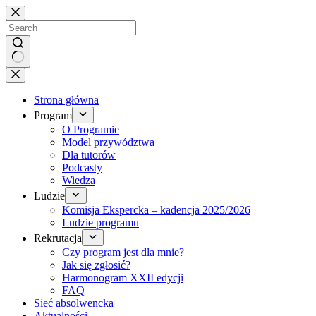
Brak
wyników
Strona główna
Program
O Programie
Model przywództwa
Dla tutorów
Podcasty
Wiedza
Ludzie
Komisja Ekspercka – kadencja 2025/2026
Ludzie programu
Rekrutacja
Czy program jest dla mnie?
Jak się zgłosić?
Harmonogram XXII edycji
FAQ
Sieć absolwencka
Aktualności