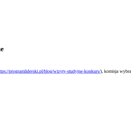
ne
ttps://programliderski.pl/blog/wizyty-studyjne-konkurs/
), komisja wybr