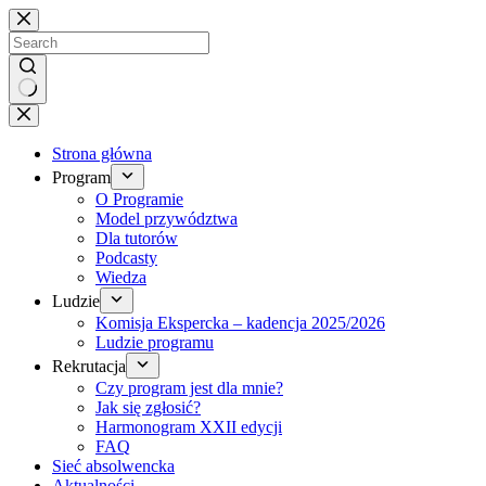
Brak
wyników
Strona główna
Program
O Programie
Model przywództwa
Dla tutorów
Podcasty
Wiedza
Ludzie
Komisja Ekspercka – kadencja 2025/2026
Ludzie programu
Rekrutacja
Czy program jest dla mnie?
Jak się zgłosić?
Harmonogram XXII edycji
FAQ
Sieć absolwencka
Aktualności