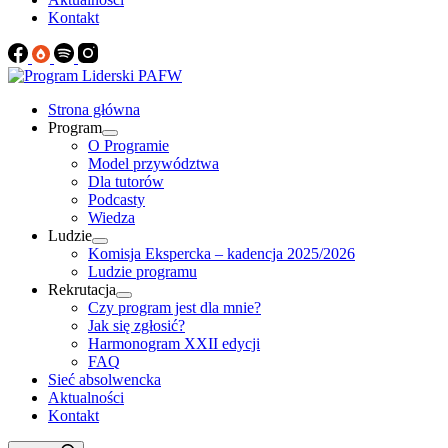
Kontakt
Strona główna
Program
O Programie
Model przywództwa
Dla tutorów
Podcasty
Wiedza
Ludzie
Komisja Ekspercka – kadencja 2025/2026
Ludzie programu
Rekrutacja
Czy program jest dla mnie?
Jak się zgłosić?
Harmonogram XXII edycji
FAQ
Sieć absolwencka
Aktualności
Kontakt