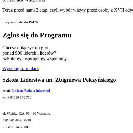
Teraz przed nami 2 etap, czyli wybór wizyty przez osoby z XVII edycj
Program Liderski PAFW
Zgłoś się do Programu
Chcesz dołączyć do grona
ponad 900 liderek i liderów?
Szkolimy, inspirujemy, wspieramy.
Wypełnij formularz
Szkoła Liderstwa im. Zbigniewa Pełczyńskiego
email:
fundacja@szkola-liderow.pl
tel. +48 510 078 760
ul. Wiejska 12A, 00-490 Warszawa
NIP: 701-042-58-39
REGON: 147250036