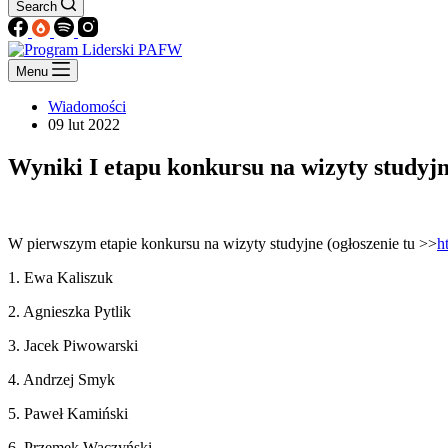
Search
Menu
Wiadomości
09 lut 2022
Wyniki I etapu konkursu na wizyty studyj
W pierwszym etapie konkursu na wizyty studyjne (ogłoszenie tu >>
h
1. Ewa Kaliszuk
2. Agnieszka Pytlik
3. Jacek Piwowarski
4. Andrzej Smyk
5. Paweł Kamiński
6. Przemek Waczyński