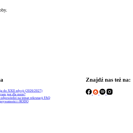
oby.
ja
Znajdź nas też na:
ja do XXII edycji (2026/2027)
ram jest dla mnie?
i odpowiedzi na temat rekrutacji FAQ
 prywatności i RODO