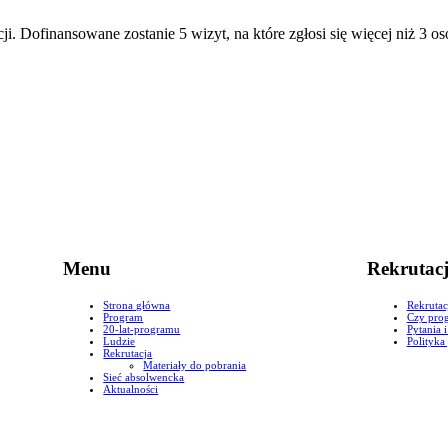
i. Dofinansowane zostanie 5 wizyt, na które zgłosi się więcej niż 3 os
Menu
Rekrutac
Strona główna
Rekrutac
Program
Czy prog
20-lat-programu
Pytania 
Ludzie
Polityka
Rekrutacja
Materiały do pobrania
Sieć absolwencka
Aktualności