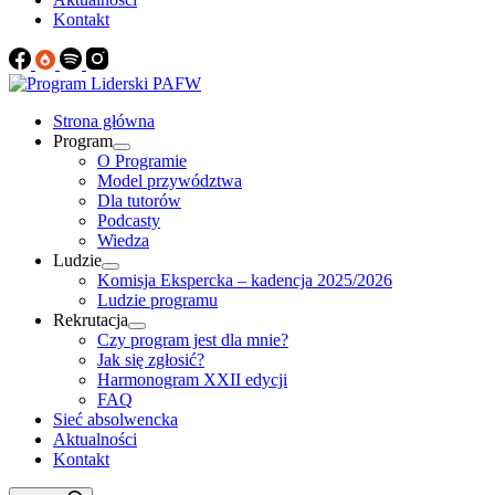
Kontakt
Strona główna
Program
O Programie
Model przywództwa
Dla tutorów
Podcasty
Wiedza
Ludzie
Komisja Ekspercka – kadencja 2025/2026
Ludzie programu
Rekrutacja
Czy program jest dla mnie?
Jak się zgłosić?
Harmonogram XXII edycji
FAQ
Sieć absolwencka
Aktualności
Kontakt