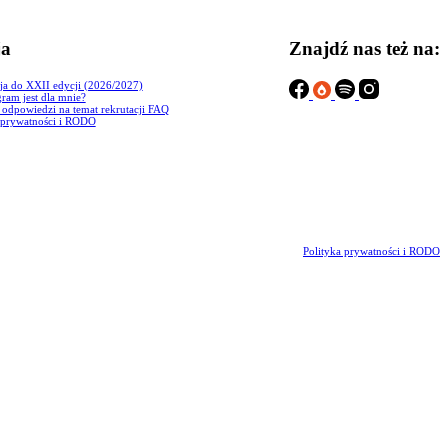
ja
Znajdź nas też na:
ja do XXII edycji (2026/2027)
ram jest dla mnie?
i odpowiedzi na temat rekrutacji FAQ
 prywatności i RODO
Polityka prywatności i RODO