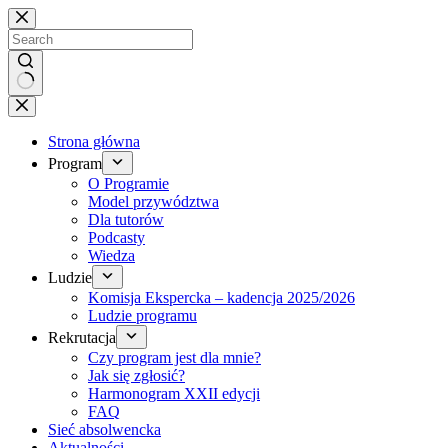
Brak
wyników
Strona główna
Program
O Programie
Model przywództwa
Dla tutorów
Podcasty
Wiedza
Ludzie
Komisja Ekspercka – kadencja 2025/2026
Ludzie programu
Rekrutacja
Czy program jest dla mnie?
Jak się zgłosić?
Harmonogram XXII edycji
FAQ
Sieć absolwencka
Aktualności