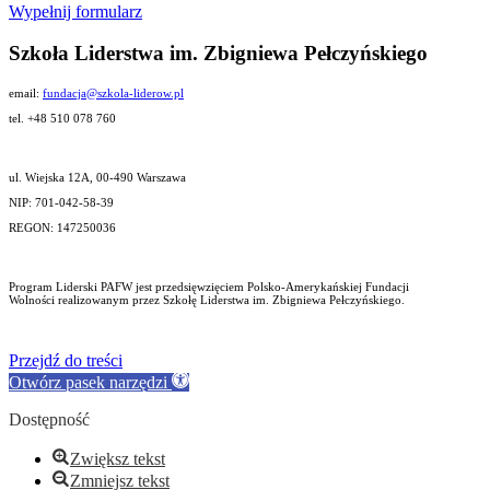
Wypełnij formularz
Szkoła Liderstwa im. Zbigniewa Pełczyńskiego
email:
fundacja@szkola-liderow.pl
tel. +48 510 078 760
ul. Wiejska 12A, 00-490 Warszawa
NIP: 701-042-58-39
REGON: 147250036
Program Liderski PAFW jest przedsięwzięciem Polsko-Amerykańskiej Fundacji
Wolności realizowanym przez Szkołę Liderstwa im. Zbigniewa Pełczyńskiego.
Przejdź do treści
Otwórz pasek narzędzi
Dostępność
Zwiększ tekst
Zmniejsz tekst