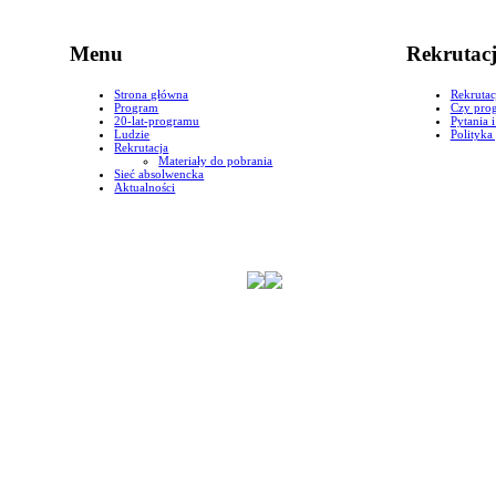
Menu
Rekrutac
Strona główna
Rekrutac
Program
Czy prog
20-lat-programu
Pytania 
Ludzie
Polityka
Rekrutacja
Materiały do pobrania
Sieć absolwencka
Aktualności