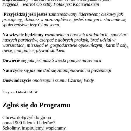
Przyjedź – warto! Co setny Polak jest Kociewiakiem
Przyjeżdżaj jeśli jesteś z
ainteresowany liderstwem; ciekawy jak
pracujemy; działasz w pozarządówce, jesteś radnym a starzenie się
społeczeństwa leży Ci na sercu.
Na wizycie będziemy r
ozmawiać o naszych działaniach, spotykać
naszych partnerów, czerpać z dobrych praktyk, brać udział w
warsztatach, mieszkać w gospodarstwie opiekuńczym, karmić osły,
owce, mangalice, pływać statkiem
Dowiecie się
jaki jest nasz Świecki pomysł na seniora
Nauczycie się
jak nie dać się zmanipulować na prezentacji
Doświadczycie
onoterapii i szumu Czarnej Wody
Program Liderski PAFW
Zgłoś się do Programu
Chcesz dołączyć do grona
ponad 900 liderek i liderów?
Szkolimy, inspirujemy, wspieramy.