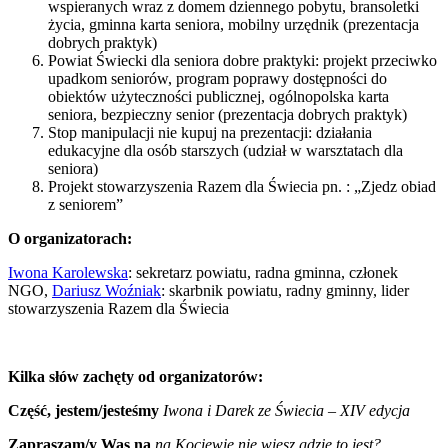
wspieranych wraz z domem dziennego pobytu, bransoletki
życia, gminna karta seniora, mobilny urzędnik (prezentacja
dobrych praktyk)
Powiat Świecki dla seniora dobre praktyki: projekt przeciwko
upadkom seniorów, program poprawy dostępności do
obiektów użyteczności publicznej, ogólnopolska karta
seniora, bezpieczny senior (prezentacja dobrych praktyk)
Stop manipulacji nie kupuj na prezentacji: działania
edukacyjne dla osób starszych (udział w warsztatach dla
seniora)
Projekt stowarzyszenia Razem dla Świecia pn. : „Zjedz obiad
z seniorem”
O organizatorach:
Iwona Karolewska
: sekretarz powiatu, radna gminna, członek
NGO,
Dariusz Woźniak
: skarbnik powiatu, radny gminny, lider
stowarzyszenia Razem dla Świecia
Kilka słów zachęty od organizatorów:
Część, jestem/jesteśmy
Iwona i Darek ze Świecia – XIV edycja
Zapraszam/y Was na
na Kociewie nie wiesz gdzie to jest?