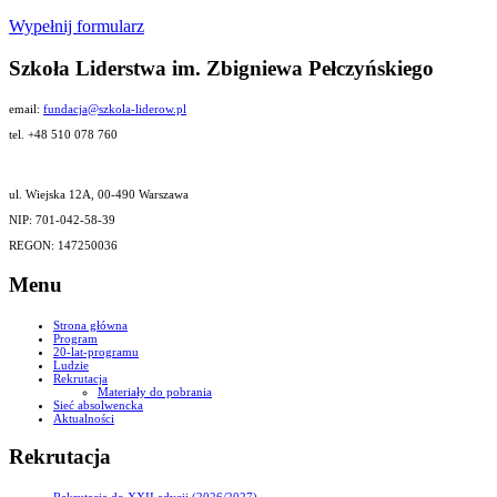
Wypełnij formularz
Szkoła Liderstwa im. Zbigniewa Pełczyńskiego
email:
fundacja@szkola-liderow.pl
tel. +48 510 078 760
ul. Wiejska 12A, 00-490 Warszawa
NIP: 701-042-58-39
REGON: 147250036
Menu
Strona główna
Program
20-lat-programu
Ludzie
Rekrutacja
Materiały do pobrania
Sieć absolwencka
Aktualności
Rekrutacja
Rekrutacja do XXII edycji (2026/2027)