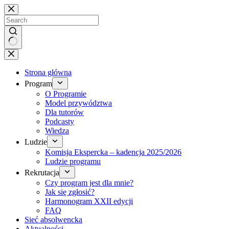
Brak
wyników
Strona główna
Program
O Programie
Model przywództwa
Dla tutorów
Podcasty
Wiedza
Ludzie
Komisja Ekspercka – kadencja 2025/2026
Ludzie programu
Rekrutacja
Czy program jest dla mnie?
Jak się zgłosić?
Harmonogram XXII edycji
FAQ
Sieć absolwencka
Aktualności