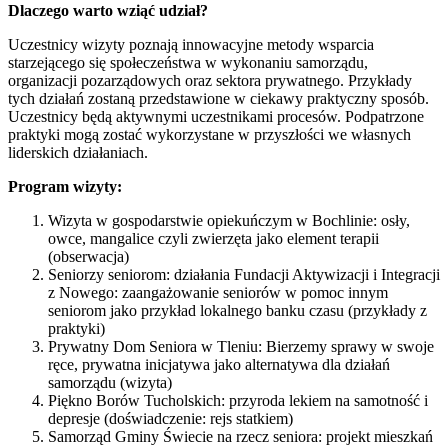
Dlaczego warto wziąć udział?
Uczestnicy wizyty poznają innowacyjne metody wsparcia
starzejącego się społeczeństwa w wykonaniu samorządu,
organizacji pozarządowych oraz sektora prywatnego. Przykłady
tych działań zostaną przedstawione w ciekawy praktyczny sposób.
Uczestnicy będą aktywnymi uczestnikami procesów. Podpatrzone
praktyki mogą zostać wykorzystane w przyszłości we własnych
liderskich działaniach.
Program wizyty:
Wizyta w gospodarstwie opiekuńczym w Bochlinie: osły,
owce, mangalice czyli zwierzęta jako element terapii
(obserwacja)
Seniorzy seniorom: działania Fundacji Aktywizacji i Integracji
z Nowego: zaangażowanie seniorów w pomoc innym
seniorom jako przykład lokalnego banku czasu (przykłady z
praktyki)
Prywatny Dom Seniora w Tleniu: Bierzemy sprawy w swoje
ręce, prywatna inicjatywa jako alternatywa dla działań
samorządu (wizyta)
Piękno Borów Tucholskich: przyroda lekiem na samotność i
depresje (doświadczenie: rejs statkiem)
Samorząd Gminy Świecie na rzecz seniora: projekt mieszkań