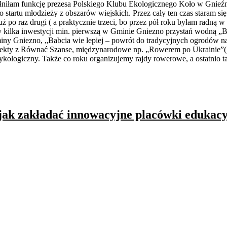
 pełniłam funkcję prezesa Polskiego Klubu Ekologicznego Koło w Gnieź
 startu młodzieży z obszarów wiejskich. Przez cały ten czas staram s
uż po raz drugi ( a praktycznie trzeci, bo przez pół roku byłam rad
kilka inwestycji min. pierwszą w Gminie Gniezno przystań wodną „Bie
Gminy Gniezno, „Babcia wie lepiej – powrót do tradycyjnych ogrodów 
projekty z Równać Szanse, międzynarodowe np. „Rowerem po Ukrainie
ykologiczny. Także co roku organizujemy rajdy rowerowe, a ostatni
ak zakładać innowacyjne placówki edukacy