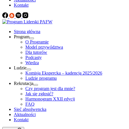
Kontakt
Strona główna
Program
O Programie
Model przywództwa
Dla tutorów
Podcasty
Wiedza
Ludzie
Komisja Ekspercka – kadencja 2025/2026
Ludzie programu
Rekrutacja
Czy program jest dla mnie?
Jak się zgłosić?
Harmonogram XXII edycji
FAQ
Sieć absolwencka
Aktualności
Kontakt