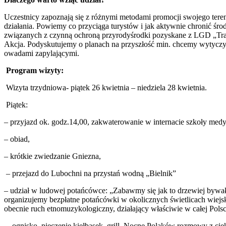
Uczestnicy zapoznają się z różnymi metodami promocji swojego tere
działania. Powiemy co przyciąga turystów i jak aktywnie chronić 
związanych z czynną ochroną przyrodyśrodki pozyskane z LGD „Tr
Akcja. Podyskutujemy o planach na przyszłość min. chcemy wytyczyć
owadami zapylającymi.
Program wizyty:
Wizyta trzydniowa- piątek 26 kwietnia – niedziela 28 kwietnia.
Piątek:
– przyjazd ok. godz.14,00, zakwaterowanie w internacie szkoły medy
– obiad,
– krótkie zwiedzanie Gniezna,
– przejazd do Lubochni na przystań wodną „Bielnik”
– udział w ludowej potańcówce: „Zabawmy się jak to drzewiej bywało
organizujemy bezpłatne potańcówki w okolicznych świetlicach wiejs
obecnie ruch etnomuzykologiczny, działający właściwie w całej P
– ognisko, pieczenie kiełbasek, grill. Nocne Polaków rozmowy z ci