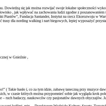
nu. Dowiedzą się jak można rozwijać swoje lokalne społeczności wyko
środowisko , jak wpływać na zachowania ludzi zgodne z poszanowaniem
akt Piastów”, Fundacja Santander, Instytut na rzecz Ekorozwoju w
 trasy dla nording walking i nart biegowych, lepiej wyposażyć przys
cznej w Gnieźnie ,
!” ( Takie hasło i, co za tym idzie, zabawę taneczną przy muzyce da
kich, w czasie których można przypomnieć sobie jak wygląda krok pol
olsce – ruch badaczy, naukowców czy pasjonatów dawnych obyczajów. 
ekawymi ludźmi, min. – Dyrektorem Wydziału Kultury, Sportu, Turysty