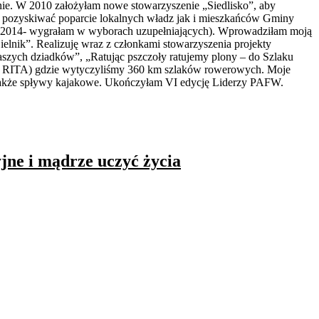
nie. W 2010 założyłam nowe stowarzyszenie „Siedlisko”, aby
ię pozyskiwać poparcie lokalnych władz jak i mieszkańców Gminy
ną w 2014- wygrałam w wyborach uzupełniających). Wprowadziłam moją
lnik”. Realizuję wraz z członkami stowarzyszenia projekty
naszych dziadków”, „Ratując pszczoły ratujemy plony – do Szlaku
”( RITA) gdzie wytyczyliśmy 360 km szlaków rowerowych. Moje
o także spływy kajakowe. Ukończyłam VI edycję Liderzy PAFW.
jne i mądrze uczyć życia