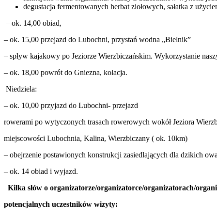
degustacja fermentowanych herbat ziołowych, sałatka z użyc
– ok. 14,00 obiad,
– ok. 15,00 przejazd do Lubochni, przystań wodna „Bielnik”
– spływ kajakowy po Jeziorze Wierzbiczańskim. Wykorzystanie nas
– ok. 18,00 powrót do Gniezna, kolacja.
Niedziela:
– ok. 10,00 przyjazd do Lubochni- przejazd
rowerami po wytyczonych trasach rowerowych wokół Jeziora Wierzb
miejscowości Lubochnia, Kalina, Wierzbiczany ( ok. 10km)
– obejrzenie postawionych konstrukcji zasiedlających dla dzikich ow
– ok. 14 obiad i wyjazd.
Kilka słów o organizatorze/organizatorce/organizatorach/organ
potencjalnych uczestników wizyty: