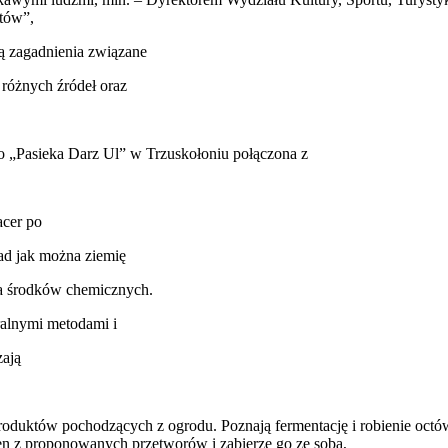
tów”,
dą zagadnienia związane
 różnych źródeł oraz
o „Pasieka Darz Ul” w Trzuskołoniu połączona z
acer po
ad jak można ziemię
ia środków chemicznych.
ralnymi metodami i
zają
roduktów pochodzących z ogrodu. Poznają fermentację i robienie octó
n z proponowanych przetworów i zabierze go ze sobą,