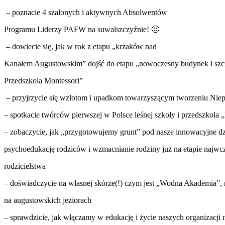
– poznacie 4 szalonych i aktywnych Absolwentów
Programu Liderzy PAFW na suwalszczyźnie! 🙂
– dowiecie się, jak w rok z etapu „krzaków nad
Kanałem Augustowskim” dojść do etapu „nowoczesny budynek i szc
Przedszkola Montessori”
– przyjrzycie się wzlotom i upadkom towarzyszącym tworzeniu Niep
– spotkacie twórców pierwszej w Polsce leśnej szkoły i przedszkola
– zobaczycie, jak „przygotowujemy grunt” pod nasze innowacyjne dz
psychoedukację rodziców i wzmacnianie rodziny już na etapie najwc
rodzicielstwa
– doświadczycie na własnej skórze(!) czym jest „Wodna Akademia”, 
na augustowskich jeziorach
– sprawdzicie, jak włączamy w edukację i życie naszych organizacj