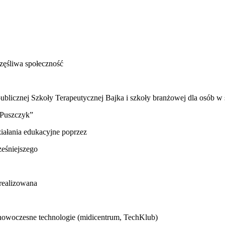
zęśliwa społeczność
ublicznej Szkoły Terapeutycznej Bajka i szkoły branżowej dla osób w
 „Puszczyk”
iałania edukacyjne poprzez
ześniejszego
realizowana
i nowoczesne technologie (midicentrum, TechKlub)