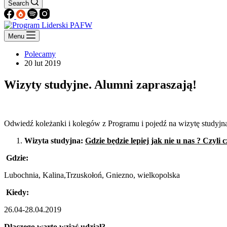
Search
Menu
Polecamy
20 lut 2019
Wizyty studyjne. Alumni zapraszają!
Odwiedź koleżanki i kolegów z Programu i pojedź na wizytę studyjn
Wizyta studyjna:
Gdzie będzie lepiej jak nie u nas ? Czyli
Gdzie:
Lubochnia, Kalina,Trzuskołoń, Gniezno, wielkopolska
Kiedy:
26.04-28.04.2019
Dlaczego warto wziąć udział?