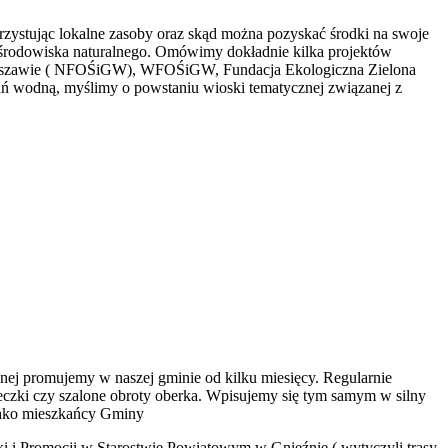
rzystując lokalne zasoby oraz skąd można pozyskać środki na swoje
 środowiska naturalnego. Omówimy dokładnie kilka projektów
 Warszawie ( NFOŚiGW), WFOŚiGW, Fundacja Ekologiczna Zielona
tań wodną, myślimy o powstaniu wioski tematycznej związanej z
wnej promujemy w naszej gminie od kilku miesięcy. Regularnie
eczki czy szalone obroty oberka. Wpisujemy się tym samym w silny
Jako mieszkańcy Gminy
ki i Promocji w Starostwie Powiatowym w Gnieźnie ( wytyczyli trasy