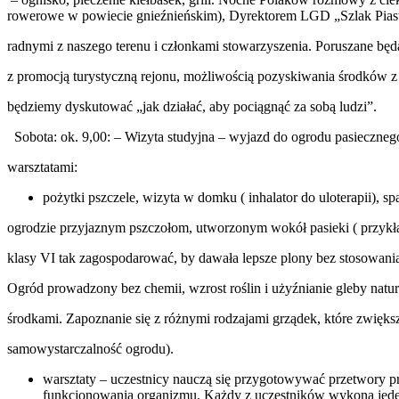
rowerowe w powiecie gnieźnieńskim), Dyrektorem LGD „Szlak Pias
radnymi z naszego terenu i członkami stowarzyszenia. Poruszane bę
z promocją turystyczną rejonu, możliwością pozyskiwania środków z
będziemy dyskutować „jak działać, aby pociągnąć za sobą ludzi”.
Sobota: ok. 9,00: – Wizyta studyjna – wyjazd do ogrodu pasieczneg
warsztatami:
pożytki pszczele, wizyta w domku ( inhalator do uloterapii), sp
ogrodzie przyjaznym pszczołom, utworzonym wokół pasieki ( przykł
klasy VI tak zagospodarować, by dawała lepsze plony bez stosowan
Ogród prowadzony bez chemii, wzrost roślin i użyźnianie gleby natu
środkami. Zapoznanie się z różnymi rodzajami grządek, które zwięks
samowystarczalność ogrodu).
warsztaty – uczestnicy nauczą się przygotowywać przetwory p
funkcjonowania organizmu. Każdy z uczestników wykona jede