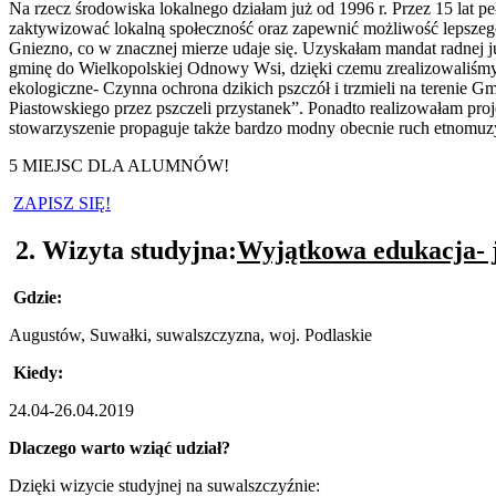
Na rzecz środowiska lokalnego działam już od 1996 r. Przez 15 lat
zaktywizować lokalną społeczność oraz zapewnić możliwość lepszego
Gniezno, co w znacznej mierze udaje się. Uzyskałam mandat radnej j
gminę do Wielkopolskiej Odnowy Wsi, dzięki czemu zrealizowaliśmy 
ekologiczne- Czynna ochrona dzikich pszczół i trzmieli na terenie 
Piastowskiego przez pszczeli przystanek”. Ponadto realizowałam 
stowarzyszenie propaguje także bardzo modny obecnie ruch etnomuz
5 MIEJSC DLA ALUMNÓW!
ZAPISZ SIĘ!
2. Wizyta studyjna:
Wyjątkowa edukacja- j
Gdzie:
Augustów, Suwałki, suwalszczyzna, woj. Podlaskie
Kiedy:
24.04-26.04.2019
Dlaczego warto wziąć udział?
Dzięki wizycie studyjnej na suwalszczyźnie: