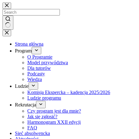
Brak
wyników
Strona główna
Program
O Programie
Model przywództwa
Dla tutorów
Podcasty
Wiedza
Ludzie
Komisja Ekspercka – kadencja 2025/2026
Ludzie programu
Rekrutacja
Czy program jest dla mnie?
Jak się zgłosić?
Harmonogram XXII edycji
FAQ
Sieć absolwencka
Aktualności