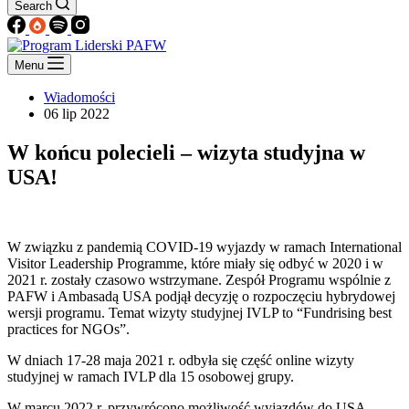
Search
Menu
Wiadomości
06 lip 2022
W końcu polecieli – wizyta studyjna w
USA!
W związku z pandemią COVID-19 wyjazdy w ramach International
Visitor Leadership Programme, które miały się odbyć w 2020 i w
2021 r. zostały czasowo wstrzymane. Zespół Programu wspólnie z
PAFW i Ambasadą USA podjął decyzję o rozpoczęciu hybrydowej
wersji programu. Temat wizyty studyjnej IVLP to “Fundrising best
practices for NGOs”.
W dniach 17-28 maja 2021 r. odbyła się część online wizyty
studyjnej w ramach IVLP dla 15 osobowej grupy.
W marcu 2022 r. przywrócono możliwość wyjazdów do USA.