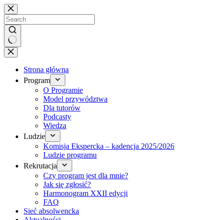
Brak
wyników
Strona główna
Program
O Programie
Model przywództwa
Dla tutorów
Podcasty
Wiedza
Ludzie
Komisja Ekspercka – kadencja 2025/2026
Ludzie programu
Rekrutacja
Czy program jest dla mnie?
Jak się zgłosić?
Harmonogram XXII edycji
FAQ
Sieć absolwencka
Aktualności