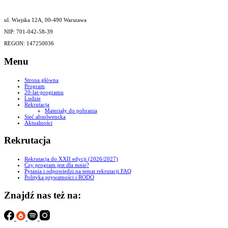
ul. Wiejska 12A, 00-490 Warszawa
NIP: 701-042-58-39
REGON: 147250036
Menu
Strona główna
Program
20-lat-programu
Ludzie
Rekrutacja
Materiały do pobrania
Sieć absolwencka
Aktualności
Rekrutacja
Rekrutacja do XXII edycji (2026/2027)
Czy program jest dla mnie?
Pytania i odpowiedzi na temat rekrutacji FAQ
Polityka prywatności i RODO
Znajdź nas też na: