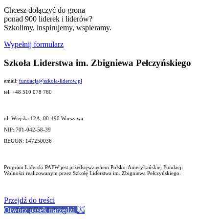
Chcesz dołączyć do grona
ponad 900 liderek i liderów?
Szkolimy, inspirujemy, wspieramy.
Wypełnij formularz
Szkoła Liderstwa im. Zbigniewa Pełczyńskiego
email:
fundacja@szkola-liderow.pl
tel. +48 510 078 760
ul. Wiejska 12A, 00-490 Warszawa
NIP: 701-042-58-39
REGON: 147250036
Program Liderski PAFW jest przedsięwzięciem Polsko-Amerykańskiej Fundacji
Wolności realizowanym przez Szkołę Liderstwa im. Zbigniewa Pełczyńskiego.
Przejdź do treści
Otwórz pasek narzędzi