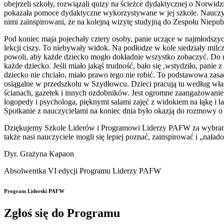
obejrzeli szkoły, rozwiązali quizy na ścieżce dydaktycznej o Norwid
pokazała pomoce dydaktyczne wykorzystywane w jej szkole. Nauczyci
nimi zainspirowani, że na kolejną wizytę studyjną do Zespołu Nie
Pod koniec maja pojechały cztery osoby, panie uczące w najmłodsz
lekcji ciszy. To niebywały widok. Na podłodze w kole siedziały mil
powoli, aby każde dziecko mogło dokładnie wszystko zobaczyć. Do m
każde dziecko. Jeśli miało jakąś trudność, bało się ,wstydziło, pani
dziecko nie chciało, miało prawo tego nie robić. To podstawowa zasa
osiągalne w przedszkolu w Szydłowcu. Dzieci pracują tu według wła
ścianach, gazetek i innych ozdobników. Jest ogromne zaangażowanie 
logopedy i psychologa, pięknymi salami zajęć z widokiem na łąkę i la
Spotkanie z nauczycielami na koniec dnia było okazją do rozmowy o „
Dziękujemy Szkole Liderów i Programowi Liderzy PAFW za wybranie 
także nasi nauczyciele mogli się lepiej poznać, zainspirować i „nała
Dyr. Grażyna Kapaon
Absolwentka VI edycji Programu Liderzy PAFW
Program Liderski PAFW
Zgłoś się do Programu