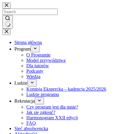
Brak
wyników
Strona główna
Program
O Programie
Model przywództwa
Dla tutorów
Podcasty
Wiedza
Ludzie
Komisja Ekspercka – kadencja 2025/2026
Ludzie programu
Rekrutacja
Czy program jest dla mnie?
Jak się zgłosić?
Harmonogram XXII edycji
FAQ
Sieć absolwencka
Aktualności