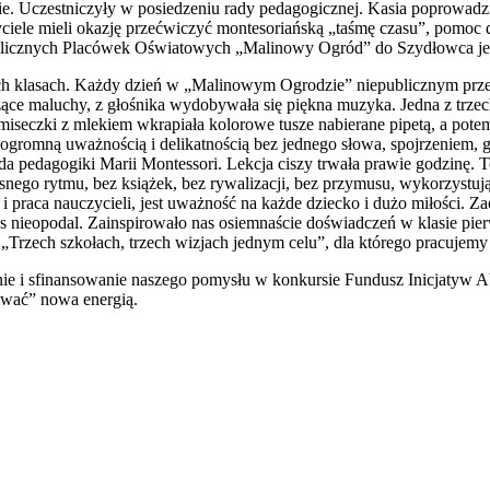
zie. Uczestniczyły w posiedzeniu rady pedagogicznej. Kasia poprowadz
ele mieli okazję przećwiczyć montesoriańską „taśmę czasu”, pomoc d
publicznych Placówek Oświatowych „Malinowy Ogród” do Szydłowca jec
ych klasach. Każdy dzień w „Malinowym Ogrodzie” niepublicznym prze
czące maluchy, z głośnika wydobywała się piękna muzyka. Jedna z trz
iseczki z mlekiem wkrapiała kolorowe tusze nabierane pipetą, a pote
e z ogromną uważnością i delikatnością bez jednego słowa, spojrzeniem
da pedagogiki Marii Montessori. Lekcja ciszy trwała prawie godzinę. T
snego rytmu, bez książek, bez rywalizacji, bez przymusu, wykorzystu
i praca nauczycieli, jest uważność na każde dziecko i dużo miłości.
s nieopodal. Zainspirowało nas osiemnaście doświadczeń w klasie pierw
Trzech szkołach, trzech wizjach jednym celu”, dla którego pracujemy 
i sfinansowanie naszego pomysłu w konkursie Fundusz Inicjatyw Abs
dować” nowa energią.