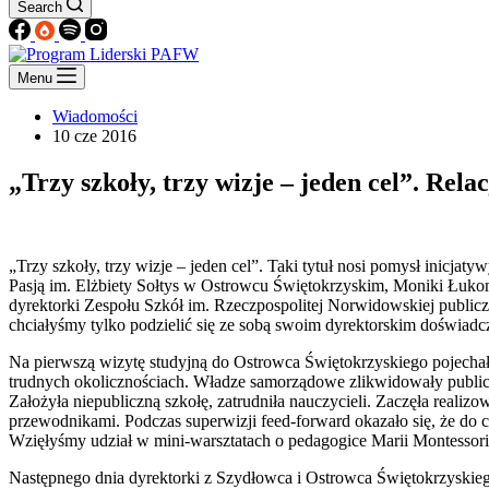
Search
Menu
Wiadomości
10 cze 2016
„Trzy szkoły, trzy wizje – jeden cel”. Re
„Trzy szkoły, trzy wizje – jeden cel”. Taki tytuł nosi pomysł inicj
Pasją im. Elżbiety Sołtys w Ostrowcu Świętokrzyskim, Moniki Łu
dyrektorki Zespołu Szkół im. Rzeczpospolitej Norwidowskiej publiczn
chciałyśmy tylko podzielić się ze sobą swoim dyrektorskim doświadcze
Na pierwszą wizytę studyjną do Ostrowca Świętokrzyskiego pojecha
trudnych okolicznościach. Władze samorządowe zlikwidowały publiczną 
Założyła niepubliczną szkołę, zatrudniła nauczycieli. Zaczęła realiz
przewodnikami. Podczas superwizji feed-forward okazało się, że do c
Wzięłyśmy udział w mini-warsztatach o pedagogice Marii Montesso
Następnego dnia dyrektorki z Szydłowca i Ostrowca Świętokrzyskiego 