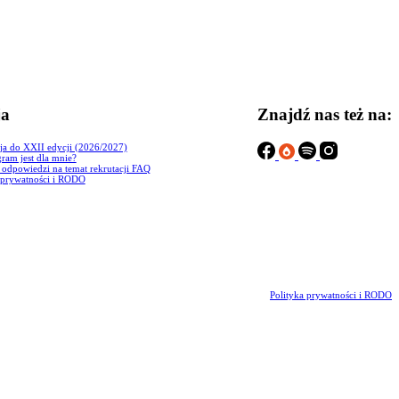
ja
Znajdź nas też na:
ja do XXII edycji (2026/2027)
ram jest dla mnie?
i odpowiedzi na temat rekrutacji FAQ
 prywatności i RODO
Polityka prywatności i RODO