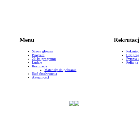
Menu
Rekrutac
Strona główna
Rekrutac
Program
Czy prog
20-lat-programu
Pytania 
Ludzie
Polityka
Rekrutacja
Materiały do pobrania
Sieć absolwencka
Aktualności