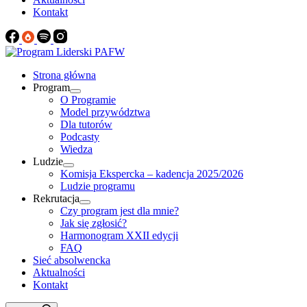
Kontakt
Strona główna
Program
O Programie
Model przywództwa
Dla tutorów
Podcasty
Wiedza
Ludzie
Komisja Ekspercka – kadencja 2025/2026
Ludzie programu
Rekrutacja
Czy program jest dla mnie?
Jak się zgłosić?
Harmonogram XXII edycji
FAQ
Sieć absolwencka
Aktualności
Kontakt