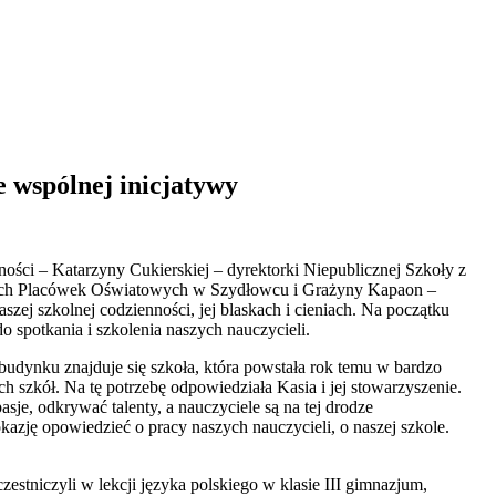
e wspólnej inicjatywy
ności – Katarzyny Cukierskiej – dyrektorki Niepublicznej Szkoły z
znych Placówek Oświatowych w Szydłowcu i Grażyny Kapaon –
zej szkolnej codzienności, jej blaskach i cieniach. Na początku
o spotkania i szkolenia naszych nauczycieli.
dynku znajduje się szkoła, która powstała rok temu w bardzo
h szkół. Na tę potrzebę odpowiedziała Kasia i jej stowarzyszenie.
sje, odkrywać talenty, a nauczyciele są na tej drodze
kazję opowiedzieć o pracy naszych nauczycieli, o naszej szkole.
stniczyli w lekcji języka polskiego w klasie III gimnazjum,