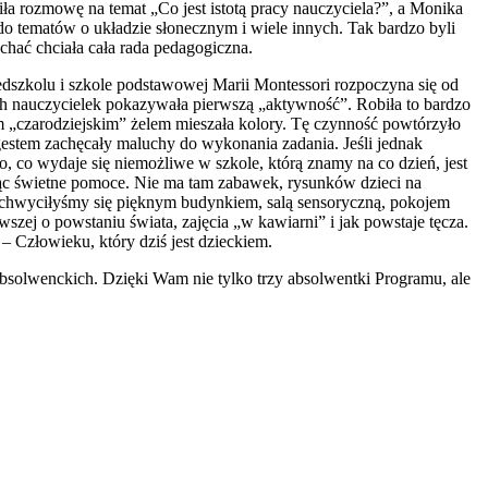
iła rozmowę na temat „Co jest istotą pracy nauczyciela?”, a Monika
o tematów o układzie słonecznym i wiele innych. Tak bardzo byli
hać chciała cała rada pedagogiczna.
dszkolu i szkole podstawowej Marii Montessori rozpoczyna się od
ech nauczycielek pokazywała pierwszą „aktywność”. Robiła to bardzo
m „czarodziejskim” żelem mieszała kolory. Tę czynność powtórzyło
, gestem zachęcały maluchy do wykonania zadania. Jeśli jednak
o, co wydaje się niemożliwe w szkole, którą znamy na co dzień, jest
jąc świetne pomoce. Nie ma tam zabawek, rysunków dzieci na
 Zachwyciłyśmy się pięknym budynkiem, salą sensoryczną, pokojem
szej o powstaniu świata, zajęcia „w kawiarni” i jak powstaje tęcza.
– Człowieku, który dziś jest dzieckiem.
olwenckich. Dzięki Wam nie tylko trzy absolwentki Programu, ale