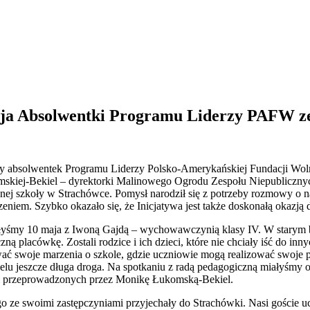
lacja Absolwentki Programu Liderzy PAFW z
atywy absolwentek Programu Liderzy Polsko-Amerykańskiej Fundacji Wol
komskiej-Bekiel – dyrektorki Malinowego Ogrodu Zespołu Niepublic
ej szkoły w Strachówce. Pomysł narodził się z potrzeby rozmowy o nas
niem. Szybko okazało się, że Inicjatywa jest także doskonałą okazją d
łyśmy 10 maja z Iwoną Gajdą – wychowawczynią klasy IV. W starym bu
placówkę. Zostali rodzice i ich dzieci, które nie chciały iść do innyc
ować swoje marzenia o szkole, gdzie uczniowie mogą realizować swoje pa
elu jeszcze długa droga. Na spotkaniu z radą pedagogiczną miałyśmy o
ri przeprowadzonych przez Monikę Łukomską-Bekiel.
ze swoimi zastępczyniami przyjechały do Strachówki. Nasi goście ucze