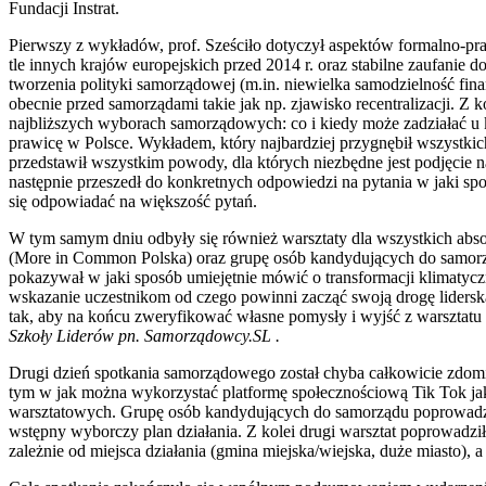
Fundacji Instrat.
Pierwszy z wykładów, prof. Sześciło dotyczył aspektów formalno-pr
tle innych krajów europejskich przed 2014 r. oraz stabilne zaufanie
tworzenia polityki samorządowej (m.in. niewielka samodzielność fina
obecnie przed samorządami takie jak np. zjawisko recentralizacji. Z
najbliższych wyborach samorządowych: co i kiedy może zadziałać u k
prawicę w Polsce. Wykładem, który najbardziej przygnębił wszystkic
przedstawił wszystkim powody, dla których niezbędne jest podjęcie n
następnie przeszedł do konkretnych odpowiedzi na pytania w jaki s
się odpowiadać na większość pytań.
W tym samym dniu odbyły się również warsztaty dla wszystkich abso
(More in Common Polska) oraz grupę osób kandydujących do samorz
pokazywał w jaki sposób umiejętnie mówić o transformacji klimatyczn
wskazanie uczestnikom od czego powinni zacząć swoją drogę lidersk
tak, aby na końcu zweryfikować własne pomysły i wyjść z warsztatu
Szkoły Liderów pn. Samorządowcy.SL .
Drugi dzień spotkania samorządowego został chyba całkowicie zdomi
tym w jak można wykorzystać platformę społecznościową Tik Tok jak
warsztatowych. Grupę osób kandydujących do samorządu poprowadzi
wstępny wyborczy plan działania. Z kolei drugi warsztat poprowadzi
zależnie od miejsca działania (gmina miejska/wiejska, duże miasto)