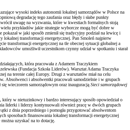
kazujące wysoki indeks autonomii lokalnej samorządów w Polsce na
opniową degradację tego zaufania oraz błędy i słabe punkty
e zwrócił uwagę na wyzwania, które w kwestiach formalnych stoją
że wielu przykładów jakie strategie wyborcze mogą być dobre w
okazał w jaki sposób zmienił się tradycyjny podział na lewicę i
 lokalnej transformacji energetycznej. Pan Smoleń najpierw
 transformacji energetycznej na tle obecnej sytuacji globalnej a
kładowców umożliwił uczestnikom czynny udział w spotkaniu i starał
e działających, która pracowała z Adamem Traczykiem
dzelewska (Fundacja Szkoła Liderów). Warsztat Adama Traczyka
ej na terenie całej Europy. Drugi z warsztatów miał na celu
w. Absolwenci i absolwentki pracowali samodzielnie i w grupach
zył się wieczorem samorządowym oraz inauguracją
Sieci samorządowej
który w nietuzinkowy i bardzo interesujący sposób opowiedział o
a liderki i liderzy kontynuowali również pracę w dwóch grupach
wątki z dnia poprzedniego i pomogła przygotować absolwentom
ch sposobach finansowania lokalnej transformacji energetycznej
e można uzyskać na to dotację.