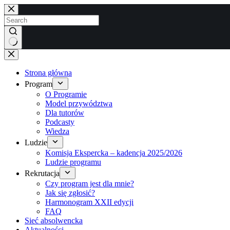
Brak
wyników
Strona główna
Program
O Programie
Model przywództwa
Dla tutorów
Podcasty
Wiedza
Ludzie
Komisja Ekspercka – kadencja 2025/2026
Ludzie programu
Rekrutacja
Czy program jest dla mnie?
Jak się zgłosić?
Harmonogram XXII edycji
FAQ
Sieć absolwencka
Aktualności