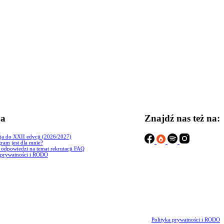
ja
Znajdź nas też na:
ja do XXII edycji (2026/2027)
ram jest dla mnie?
i odpowiedzi na temat rekrutacji FAQ
 prywatności i RODO
Polityka prywatności i RODO