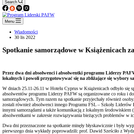
Search
Menu
Wiadomości
30 lis 2022
Spotkanie samorządowe w Książenicach z
Przez dwa dni absolwenci i absolwentki programu Liderzy PAFW 
lokalnych i powoli przygotowywać się na zbliżające się wybory 
W dniach 25.11-26.11 w Hotelu Cyprus w Książenicach odbyło się s
absolwentów programu Liderzy PAFW są organizowane co roku i doty
samorządowych. Tym razem na spotkanie przyjechały również osoby, 
zostali również absolwenci innego Programu FSL – Szkoły Liderów 
innymi samorządami a także komunikacją z lokalnym środowiskiem 
absolwentkami w zakresie rozwiązywania bieżących problemów w ich
Dwa dni przeznaczone na spotkanie minęły błyskawicznie i były wyp
pierwszego dnia wykłady poprowadzili: prof. Dawid Sześciło z Wydzi