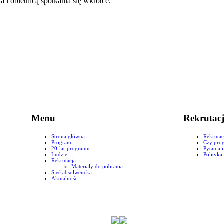
 obietnicą spotkania się wkrótce.
Menu
Rekrutac
Strona główna
Rekrutac
Program
Czy prog
20-lat-programu
Pytania 
Ludzie
Polityka
Rekrutacja
Materiały do pobrania
Sieć absolwencka
Aktualności