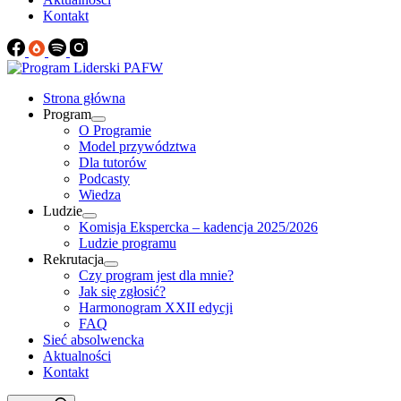
Kontakt
Strona główna
Program
O Programie
Model przywództwa
Dla tutorów
Podcasty
Wiedza
Ludzie
Komisja Ekspercka – kadencja 2025/2026
Ludzie programu
Rekrutacja
Czy program jest dla mnie?
Jak się zgłosić?
Harmonogram XXII edycji
FAQ
Sieć absolwencka
Aktualności
Kontakt