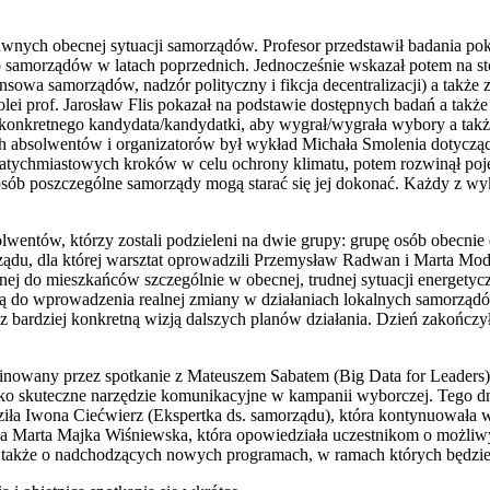
awnych obecnej sytuacji samorządów. Profesor przedstawił badania po
 do samorządów w latach poprzednich. Jednocześnie wskazał potem na st
nsowa samorządów, nadzór polityczny i fikcja decentralizacji) a takż
 kolei prof. Jarosław Flis pokazał na podstawie dostępnych badań a tak
onkretnego kandydata/kandydatki, aby wygrał/wygrała wybory a także p
h absolwentów i organizatorów był wykład Michała Smolenia dotyczący
atychmiastowych kroków w celu ochrony klimatu, potem rozwinął pojęcie
posób poszczególne samorządy mogą starać się jej dokonać. Każdy z wy
lwentów, którzy zostali podzieleni na dwie grupy: grupę osób obecni
ądu, dla której warsztat oprowadzili Przemysław Radwan i Marta Mo
ej do mieszkańców szczególnie w obecnej, trudnej sytuacji energetyczn
ą do wprowadzenia realnej zmiany w działaniach lokalnych samorządó
 z bardziej konkretną wizją dalszych planów działania. Dzień zakońc
nowany przez spotkanie z Mateuszem Sabatem (Big Data for Leaders), 
o skuteczne narzędzie komunikacyjne w kampanii wyborczej. Tego dni
ła Iwona Ciećwierz (Ekspertka ds. samorządu), która kontynuowała 
ła Marta Majka Wiśniewska, która opowiedziała uczestnikom o możliwy
, a także o nadchodzących nowych programach, w ramach których będzi