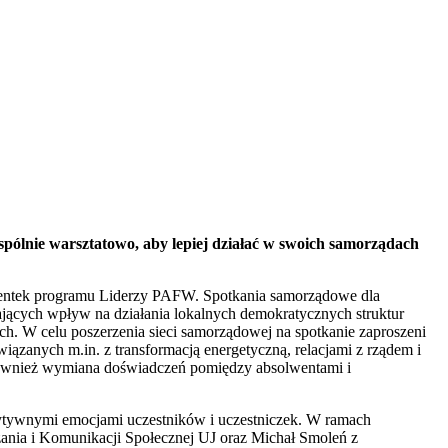
pólnie warsztatowo, aby lepiej działać w swoich samorządach
lwentek programu Liderzy PAFW. Spotkania samorządowe dla
jących wpływ na działania lokalnych demokratycznych struktur
h. W celu poszerzenia sieci samorządowej na spotkanie zaproszeni
anych m.in. z transformacją energetyczną, relacjami z rządem i
również wymiana doświadczeń pomiędzy absolwentami i
zytywnymi emocjami uczestników i uczestniczek. W ramach
zania i Komunikacji Społecznej UJ oraz Michał Smoleń z