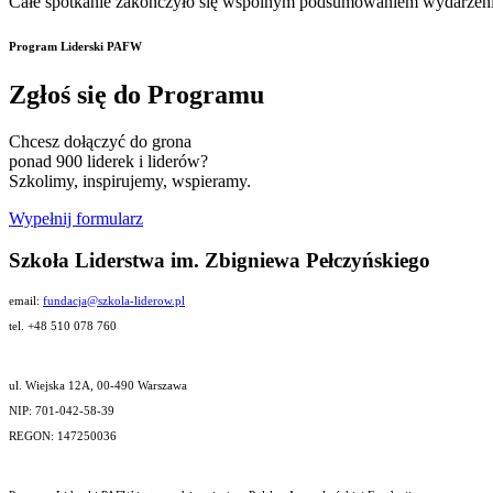
Całe spotkanie zakończyło się wspólnym podsumowaniem wydarzenia i
Program Liderski PAFW
Zgłoś się do Programu
Chcesz dołączyć do grona
ponad 900 liderek i liderów?
Szkolimy, inspirujemy, wspieramy.
Wypełnij formularz
Szkoła Liderstwa im. Zbigniewa Pełczyńskiego
email:
fundacja@szkola-liderow.pl
tel. +48 510 078 760
ul. Wiejska 12A, 00-490 Warszawa
NIP: 701-042-58-39
REGON: 147250036