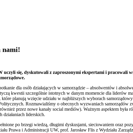
a nami!
uczyli się, dyskutowali z zaproszonymi ekspertami i pracowali ws
samorządowe.
potkanie dla osób działających w samorządzie – absolwentów i abso
czą kwestii szczególnie istotnych w danym momencie dla liderów ma
które planują wzięcie udziału w najbliższych wyborach samorządowyc
Politycznych. Rozmawialiśmy o obecnych wyzwaniach samorządów związ
(również przez nowe kanały social mediów). Ważnym aspektem była 
 działaniach liderskich.
ełnione po brzegi wiedzą, długimi dyskusjami, sieciowaniem oraz po
ału Prawa i Administracji UW, prof. Jarosław Flis z Wydziału Zarząd