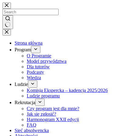
Brak
wyników
Strona główna
Program
O Programie
Model przywództwa
Dla tutorów
Podcasty
Wiedza
Ludzie
Komisja Ekspercka – kadencja 2025/2026
Ludzie programu
Rekrutacja
Czy program jest dla mnie?
Jak się zgłosić?
Harmonogram XXII edycji
FAQ
Sieć absolwencka
Aktualności