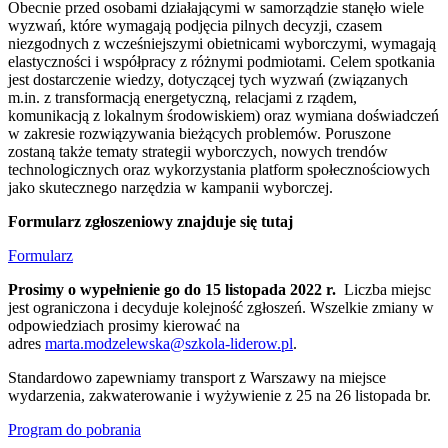
Obecnie przed osobami działającymi w samorządzie stanęło wiele
wyzwań, które wymagają podjęcia pilnych decyzji, czasem
niezgodnych z wcześniejszymi obietnicami wyborczymi, wymagają
elastyczności i współpracy z różnymi podmiotami. Celem spotkania
jest dostarczenie wiedzy, dotyczącej tych wyzwań (związanych
m.in. z transformacją energetyczną, relacjami z rządem,
komunikacją z lokalnym środowiskiem) oraz wymiana doświadczeń
w zakresie rozwiązywania bieżących problemów. Poruszone
zostaną także tematy strategii wyborczych, nowych trendów
technologicznych oraz wykorzystania platform społecznościowych
jako skutecznego narzędzia w kampanii wyborczej.
Formularz zgłoszeniowy znajduje się tutaj
Formularz
Prosimy o wypełnienie go do 15 listopada 2022 r.
Liczba miejsc
jest ograniczona i decyduje kolejność zgłoszeń. Wszelkie zmiany w
odpowiedziach prosimy kierować na
adres
marta.modzelewska@szkola-liderow.pl
.
Standardowo zapewniamy transport z Warszawy na miejsce
wydarzenia, zakwaterowanie i wyżywienie z 25 na 26 listopada br.
Program do pobrania