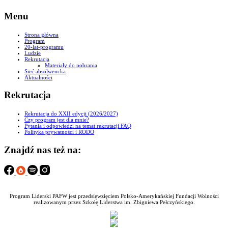
Menu
Strona główna
Program
20-lat-programu
Ludzie
Rekrutacja
Materiały do pobrania
Sieć absolwencka
Aktualności
Rekrutacja
Rekrutacja do XXII edycji (2026/2027)
Czy program jest dla mnie?
Pytania i odpowiedzi na temat rekrutacji FAQ
Polityka prywatności i RODO
Znajdź nas też na:
Program Liderski PAFW jest przedsięwzięciem Polsko-Amerykańskiej Fundacji Wolności
realizowanym przez Szkołę Liderstwa im. Zbigniewa Pełczyńskiego.