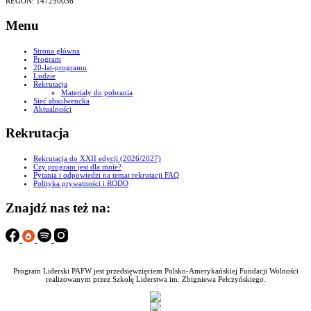
REGON: 147250036
Menu
Strona główna
Program
20-lat-programu
Ludzie
Rekrutacja
Materiały do pobrania
Sieć absolwencka
Aktualności
Rekrutacja
Rekrutacja do XXII edycji (2026/2027)
Czy program jest dla mnie?
Pytania i odpowiedzi na temat rekrutacji FAQ
Polityka prywatności i RODO
Znajdź nas też na:
Program Liderski PAFW jest przedsięwzięciem Polsko-Amerykańskiej Fundacji Wolności
realizowanym przez Szkołę Liderstwa im. Zbigniewa Pełczyńskiego.