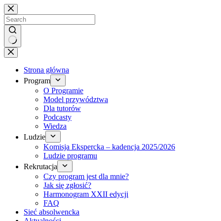
Brak
wyników
Strona główna
Program
O Programie
Model przywództwa
Dla tutorów
Podcasty
Wiedza
Ludzie
Komisja Ekspercka – kadencja 2025/2026
Ludzie programu
Rekrutacja
Czy program jest dla mnie?
Jak się zgłosić?
Harmonogram XXII edycji
FAQ
Sieć absolwencka
Aktualności