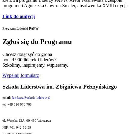
szefowa programu Liderzy PAFW, Areta Wasilewska z zespołu
programu i Agnieszka Gawron-Smater, absolwentka XVIII edycji.
Link do audycji
Program Liderski PAFW
Zgłoś się do Programu
Chcesz dołączyć do grona
ponad 900 liderek i liderów?
Szkolimy, inspirujemy, wspieramy.
Wypełnij formularz
Szkoła Liderstwa im. Zbigniewa Pełczyńskiego
email:
fundacja@szkola-liderow.pl
tel. +48 510 078 760
ul. Wiejska 12A, 00-490 Warszawa
NIP: 701-042-58-39