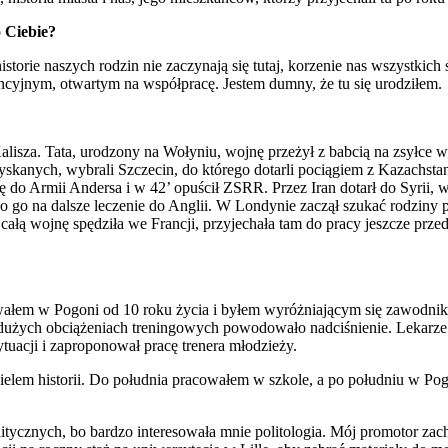
o Ciebie?
torie naszych rodzin nie zaczynają się tutaj, korzenie nas wszystkich 
ancyjnym, otwartym na współpracę. Jestem dumny, że tu się urodziłem.
isza. Tata, urodzony na Wołyniu, wojnę przeżył z babcią na zsyłce w
yskanych, wybrali Szczecin, do którego dotarli pociągiem z Kazachst
ię do Armii Andersa i w 42’ opuścił ZSRR. Przez Iran dotarł do Syrii,
o go na dalsze leczenie do Anglii. W Londynie zaczął szukać rodzin
 całą wojnę spędziła we Francji, przyjechała tam do pracy jeszcze pr
łem w Pogoni od 10 roku życia i byłem wyróżniającym się zawodnikiem
y dużych obciążeniach treningowych powodowało nadciśnienie. Lekarze 
sytuacji i zaproponował pracę trenera młodzieży.
cielem historii. Do południa pracowałem w szkole, a po południu w Pog
litycznych, bo bardzo interesowała mnie politologia. Mój promotor zach