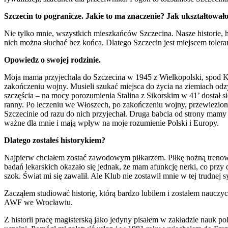
Szczecin to pogranicze. Jakie to ma znaczenie? Jak ukształtował
Nie tylko mnie, wszystkich mieszkańców Szczecina. Nasze historie, his
nich można słuchać bez końca. Dlatego Szczecin jest miejscem toler
Opowiedz o swojej rodzinie.
Moja mama przyjechała do Szczecina w 1945 z Wielkopolski, spod Kal
zakończeniu wojny. Musieli szukać miejsca do życia na ziemiach odz
szczęścia – na mocy porozumienia Stalina z Sikorskim w 41’ dostał s
ranny. Po leczeniu we Włoszech, po zakończeniu wojny, przewiezion
Szczecinie od razu do nich przyjechał. Druga babcia od strony mamy
ważne dla mnie i mają wpływ na moje rozumienie Polski i Europy.
Dlatego zostałeś historykiem?
Najpierw chciałem zostać zawodowym piłkarzem. Piłkę nożną trenowa
badań lekarskich okazało się jednak, że mam afunkcję nerki, co prz
szok. Świat mi się zawalił. Ale Klub nie zostawił mnie w tej trudnej 
Zacząłem studiować historię, którą bardzo lubiłem i zostałem nauczy
AWF we Wrocławiu.
Z historii pracę magisterską jako jedyny pisałem w zakładzie nauk po