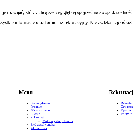
je rozwijać, którzy chcą szerzej, głębiej spojrzeć na swoją działalność
zystkie informacje oraz formularz rekrutacyjny. Nie zwlekaj, zgłoś się
Menu
Rekrutac
Strona główna
Rekrutac
Program
Czy prog
20-lat-programu
Pytania 
Ludzie
Polityka
Rekrutacja
Materiały do pobrania
Sieć absolwencka
Aktualności