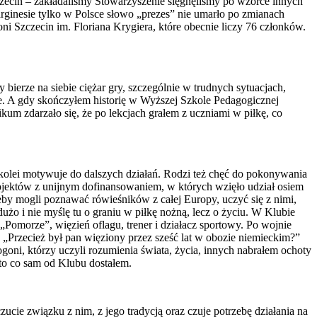
zczecin – zakładaliśmy Stowarzyszenie sięgnęliśmy po wzorce innych
marginesie tylko w Polsce słowo „prezes” nie umarło po zmianach
i Szczecin im. Floriana Krygiera, które obecnie liczy 76 członków.
ierze na siebie ciężar gry, szczególnie w trudnych sytuacjach,
e. A gdy skończyłem historię w Wyższej Szkole Pedagogicznej
um zdarzało się, że po lekcjach grałem z uczniami w piłkę, co
z kolei motywuje do dalszych działań. Rodzi też chęć do pokonywania
projektów z unijnym dofinansowaniem, w których wzięło udział osiem
żeby mogli poznawać rówieśników z całej Europy, uczyć się z nimi,
o i nie myślę tu o graniu w piłkę nożną, lecz o życiu. W Klubie
 „Pomorze”, więzień oflagu, trener i działacz sportowy. Po wojnie
„Przecież był pan więziony przez sześć lat w obozie niemieckim?”
, którzy uczyli rozumienia świata, życia, innych nabrałem ochoty
to co sam od Klubu dostałem.
e związku z nim, z jego tradycją oraz czuje potrzebę działania na