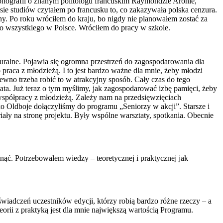
 monografii o znanym politologu francuskim Raymondzie Aronie,
sie studiów czytałem po francusku to, co zakazywała polska cenzura.
enny. Po roku wróciłem do kraju, bo nigdy nie planowałem zostać za
ego wszystkiego w Polsce. Wróciłem do pracy w szkole.
turalne. Pojawia się ogromna przestrzeń do zagospodarowania dla
 praca z młodzieżą. I to jest bardzo ważne dla mnie, żeby młodzi
wno trzeba robić to w atrakcyjny sposób. Cały czas do tego
a. Już teraz o tym myślimy, jak zagospodarować izbę pamięci, żeby
e współpracy z młodzieżą. Zależy nam na przedsięwzięciach
 Oldboje dołączyliśmy do programu „Seniorzy w akcji”. Starsze i
ały na stronę projektu. Były wspólne warsztaty, spotkania. Obecnie
inąć. Potrzebowałem wiedzy – teoretycznej i praktycznej jak
świadczeń uczestników edycji, którzy robią bardzo różne rzeczy – a
eorii z praktyką jest dla mnie największą wartością Programu.