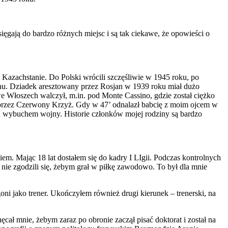
sięgają do bardzo różnych miejsc i są tak ciekawe, że opowieści o
 Kazachstanie. Do Polski wrócili szczęśliwie w 1945 roku, po
anu. Dziadek aresztowany przez Rosjan w 1939 roku miał dużo
 we Włoszech walczył, m.in. pod Monte Cassino, gdzie został ciężko
y przez Czerwony Krzyż. Gdy w 47’ odnalazł babcię z moim ojcem w
zed wybuchem wojny. Historie członków mojej rodziny są bardzo
. Mając 18 lat dostałem się do kadry I LIgii. Podczas kontrolnych
nie zgodzili się, żebym grał w piłkę zawodowo. To był dla mnie
oni jako trener. Ukończyłem również drugi kierunek – trenerski, na
ęcał mnie, żebym zaraz po obronie zaczął pisać doktorat i został na