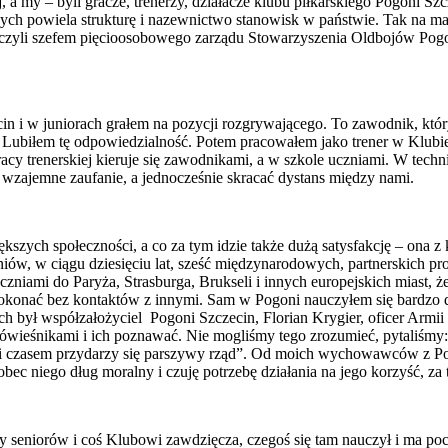
 a my – byli gracze, trenerzy, działacze klubu piłkarskiego Pogoni S
kalnych powiela strukturę i nazewnictwo stanowisk w państwie. Tak na 
, czyli szefem pięcioosobowego zarządu Stowarzyszenia Oldbojów Pogon
 i w juniorach grałem na pozycji rozgrywającego. To zawodnik, który b
 Lubiłem tę odpowiedzialność. Potem pracowałem jako trener w Klubi
 trenerskiej kieruje się zawodnikami, a w szkole uczniami. W technik
 wzajemne zaufanie, a jednocześnie skracać dystans między nami.
kszych społeczności, a co za tym idzie także dużą satysfakcję – ona 
zniów, w ciągu dziesięciu lat, sześć międzynarodowych, partnerskich 
zniami do Paryża, Strasburga, Brukseli i innych europejskich miast, 
konać bez kontaktów z innymi. Sam w Pogoni nauczyłem się bardzo duż
ch był współzałożyciel Pogoni Szczecin, Florian Krygier, oficer Armii
wieśnikami i ich poznawać. Nie mogliśmy tego zrozumieć, pytaliśmy: 
czasem przydarzy się parszywy rząd”. Od moich wychowawców z Pogoni
 niego dług moralny i czuję potrzebę działania na jego korzyść, za 
iorów i coś Klubowi zawdzięcza, czegoś się tam nauczył i ma poczuci