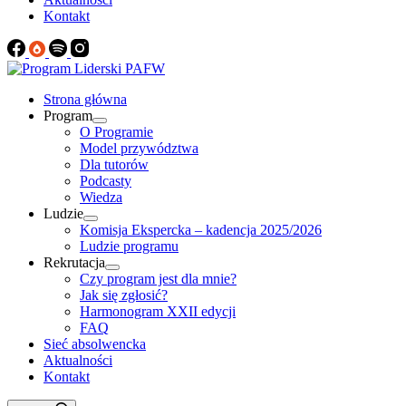
Kontakt
Strona główna
Program
O Programie
Model przywództwa
Dla tutorów
Podcasty
Wiedza
Ludzie
Komisja Ekspercka – kadencja 2025/2026
Ludzie programu
Rekrutacja
Czy program jest dla mnie?
Jak się zgłosić?
Harmonogram XXII edycji
FAQ
Sieć absolwencka
Aktualności
Kontakt