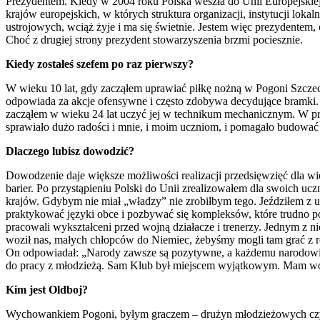
Prezydentem. Kiedy w 2004 roku Polska weszła do Unii Europejskiej,
krajów europejskich, w których struktura organizacji, instytucji lo
ustrojowych, wciąż żyje i ma się świetnie. Jestem więc prezydentem
Choć z drugiej strony prezydent stowarzyszenia brzmi pociesznie.
Kiedy zostałeś szefem po raz pierwszy?
W wieku 10 lat, gdy zacząłem uprawiać piłkę nożną w Pogoni Szczecin
odpowiada za akcje ofensywne i często zdobywa decydujące bramki.
zacząłem w wieku 24 lat uczyć jej w technikum mechanicznym. W pracy
sprawiało dużo radości i mnie, i moim uczniom, i pomagało budować
Dlaczego lubisz dowodzić?
Dowodzenie daje większe możliwości realizacji przedsięwzięć dla wię
barier. Po przystąpieniu Polski do Unii zrealizowałem dla swoich uc
krajów. Gdybym nie miał „władzy” nie zrobiłbym tego. Jeździłem z uc
praktykować języki obce i pozbywać się kompleksów, które trudno po
pracowali wykształceni przed wojną działacze i trenerzy. Jednym z ni
woził nas, małych chłopców do Niemiec, żebyśmy mogli tam grać z ró
On odpowiadał: „Narody zawsze są pozytywne, a każdemu narodowi 
do pracy z młodzieżą. Sam Klub był miejscem wyjątkowym. Mam wobec
Kim jest Oldboj?
Wychowankiem Pogoni, byłym graczem – drużyn młodzieżowych czy sen