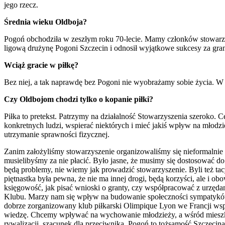
jego rzecz.
Średnia wieku Oldboja?
Pogoń obchodziła w zeszłym roku 70-lecie. Mamy członków stowarzysz
ligową drużynę Pogoni Szczecin i odnosił wyjątkowe sukcesy za gran
Wciąż gracie w piłkę?
Bez niej, a tak naprawdę bez Pogoni nie wyobrażamy sobie życia. W
Czy Oldbojom chodzi tylko o kopanie piłki?
Piłka to pretekst. Patrzymy na działalność Stowarzyszenia szeroko. 
konkretnych ludzi, wspierać niektórych i mieć jakiś wpływ na młodzi
utrzymanie sprawności fizycznej.
Zanim założyliśmy stowarzyszenie organizowaliśmy się nieformalnie z
musielibyśmy za nie płacić. Było jasne, że musimy się dostosować do 
będą problemy, nie wiemy jak prowadzić stowarzyszenie. Byli też tacy
piętnastka była pewna, że nie ma innej drogi, będą korzyści, ale i o
księgowość, jak pisać wnioski o granty, czy współpracować z urzęda
Klubu. Marzy nam się wpływ na budowanie społeczności sympatyków p
dobrze zorganizowany klub piłkarski Olimpique Lyon we Francji ws
wiedzę. Chcemy wpływać na wychowanie młodzieży, a wśród mieszkań
rywalizacji, szacunek dla przeciwnika. Pogoń to tożsamość Szczecina,