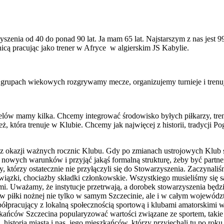
enia od 40 do ponad 90 lat. Ja mam 65 lat. Najstarszym z nas jest 99
icą pracując jako trener w Afryce w algierskim JS Kabylie.
 grupach wiekowych rozgrywamy mecze, organizujemy turnieje i trenu
Celów mamy kilka. Chcemy integrować środowisko byłych piłkarzy, tren
eż, która trenuje w Klubie. Chcemy jak najwięcej z historii, tradycji
 okazji ważnych rocznic Klubu. Gdy po zmianach ustrojowych Klub stał
nowych warunków i przyjąć jakąś formalną strukturę, żeby być partnere
, którzy ostatecznie nie przyłączyli się do Stowarzyszenia. Zaczynaliś
bowiązki, chociażby składki członkowskie. Wszystkiego musieliśmy się s
mi. Uważamy, że instytucje przetrwają, a dorobek stowarzyszenia będ
iłki nożnej nie tylko w samym Szczecinie, ale i w całym województw
półpracujący z lokalną społecznością sportową i klubami amatorskim
ców Szczecina popularyzować wartości związane ze sportem, takie ja
 historia miasta i nas, jego mieszkańców, którzy przyjechali tu po roku