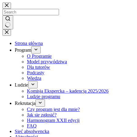
Brak
wyników
Strona główna
Program
O Programie
Model przywództwa
Dla tutorów
Podcasty
Wiedza
Ludzie
Komisja Ekspercka – kadencja 2025/2026
Ludzie programu
Rekrutacja
Czy program jest dla mnie?
Jak się zgłosić?
Harmonogram XXII edycji
FAQ
Sieć absolwencka
Aktualności