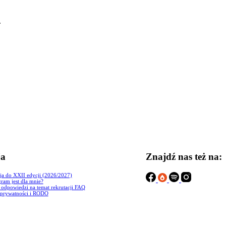
.
!
ja
Znajdź nas też na:
ja do XXII edycji (2026/2027)
ram jest dla mnie?
i odpowiedzi na temat rekrutacji FAQ
 prywatności i RODO