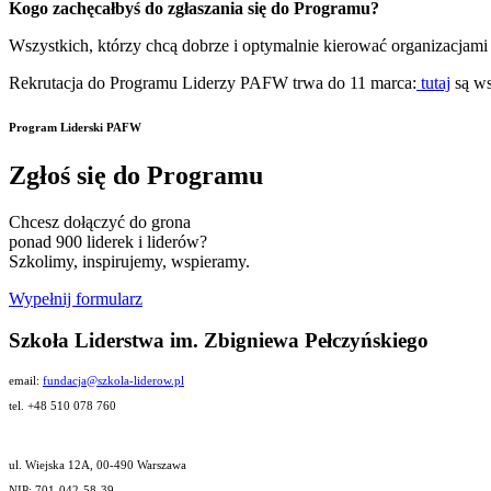
Kogo zachęcałbyś do zgłaszania się do Programu?
Wszystkich, którzy chcą dobrze i optymalnie kierować organizacjami i 
Rekrutacja do Programu Liderzy PAFW trwa do 11 marca:
tutaj
są ws
Program Liderski PAFW
Zgłoś się do Programu
Chcesz dołączyć do grona
ponad 900 liderek i liderów?
Szkolimy, inspirujemy, wspieramy.
Wypełnij formularz
Szkoła Liderstwa im. Zbigniewa Pełczyńskiego
email:
fundacja@szkola-liderow.pl
tel. +48 510 078 760
ul. Wiejska 12A, 00-490 Warszawa
NIP: 701-042-58-39