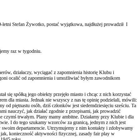
-letni Stefan Żywotko, postać wyjątkowa, najdłużej prowadził I
jemy raz w tygodniu.
erów, działaczy, wyciągać z zapomnienia historię Klubu i
 Pogoni ocalić od zapomnienia i umożliwiać byłym zawodnikom
 się spółką jego obiekty przejęło miasto i chcąc z nich korzystać
m dla miasta. Jednak nie wszyscy z nas tę opinię podzielali, mówili:
my od piętnastu osób, dziś członków jest siedemdziesięciu sześciu. Ta
ami nauczyć, jak działać zgodnie z przepisami, jak prowadzić
zie czymś trwałym. Plany mamy ambitne. Działamy przy Klubie i dla
ie. I do tego szukamy wzorców za granicą, jednym z nich jest
i w swoim departamencie. Utrzymujemy z nim kontakty i zdobywamy
k, konieczność aktywności fizycznej, zasady fair play w
 1945 roku.