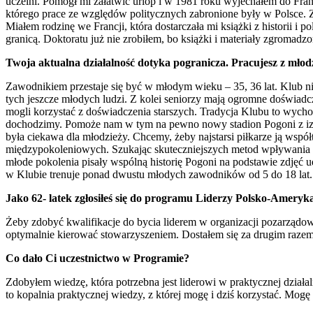
uczelni. Pomógł mi załatwić urlop i w 1981 roku wyjechałem do Fran
którego prace ze względów politycznych zabronione były w Polsce. Z
Miałem rodzinę we Francji, która dostarczała mi książki z historii i
granicą. Doktoratu już nie zrobiłem, bo książki i materiały zgromad
Twoja aktualna działalność dotyka pogranicza. Pracujesz z młodz
Zawodnikiem przestaje się być w młodym wieku – 35, 36 lat. Klub nie
tych jeszcze młodych ludzi. Z kolei seniorzy mają ogromne doświadcze
mogli korzystać z doświadczenia starszych. Tradycja Klubu to wycho
dochodzimy. Pomoże nam w tym na pewno nowy stadion Pogoni z izbą 
była ciekawa dla młodzieży. Chcemy, żeby najstarsi piłkarze ją współ
międzypokoleniowych. Szukając skuteczniejszych metod wpływania na
młode pokolenia pisały wspólną historię Pogoni na podstawie zdjęć u
w Klubie trenuje ponad dwustu młodych zawodników od 5 do 18 lat.
Jako 62- latek zgłosiłeś się do programu Liderzy Polsko-Ameryk
Żeby zdobyć kwalifikacje do bycia liderem w organizacji pozarządowe
optymalnie kierować stowarzyszeniem. Dostałem się za drugim razem,
Co dało Ci uczestnictwo w Programie?
Zdobyłem wiedzę, która potrzebna jest liderowi w praktycznej działal
to kopalnia praktycznej wiedzy, z której mogę i dziś korzystać. Mogę