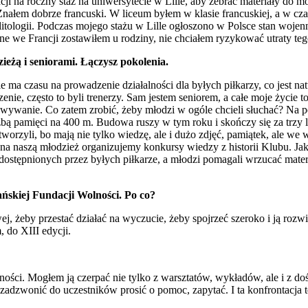
cji na roczny staż na uniwersytecie w Lille, aby zebrać materiały do
nałem dobrze francuski. W liceum byłem w klasie francuskiej, a w cza
 politologii. Podczas mojego stażu w Lille ogłoszono w Polsce stan woj
zone we Francji zostawiłem u rodziny, nie chciałem ryzykować utraty t
ieżą i seniorami. Łączysz pokolenia.
 ma czasu na prowadzenie działalności dla byłych piłkarzy, co jest na
nie, często to byli trenerzy. Sam jestem seniorem, a całe moje życie to
wywanie. Co zatem zrobić, żeby młodzi w ogóle chcieli słuchać? Na pe
pamięci na 400 m. Budowa ruszy w tym roku i skończy się za trzy lat
tworzyli, bo mają nie tylko wiedzę, ale i dużo zdjęć, pamiątek, ale w
 naszą młodzież organizujemy konkursy wiedzy z historii Klubu. Jako
dostępnionych przez byłych piłkarze, a młodzi pomagali wrzucać materi
ańskiej Fundacji Wolności. Po co?
j, żeby przestać działać na wyczucie, żeby spojrzeć szeroko i ją rozw
 do XIII edycji.
ności. Mogłem ją czerpać nie tylko z warsztatów, wykładów, ale i z do
 zadzwonić do uczestników prosić o pomoc, zapytać. I ta konfrontacja t