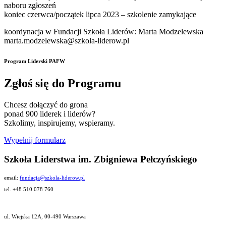
naboru zgłoszeń
koniec czerwca/początek lipca 2023 – szkolenie zamykające
koordynacja w Fundacji Szkoła Liderów: Marta Modzelewska
marta.modzelewska@szkola-liderow.pl
Program Liderski PAFW
Zgłoś się do Programu
Chcesz dołączyć do grona
ponad 900 liderek i liderów?
Szkolimy, inspirujemy, wspieramy.
Wypełnij formularz
Szkoła Liderstwa im. Zbigniewa Pełczyńskiego
email:
fundacja@szkola-liderow.pl
tel. +48 510 078 760
ul. Wiejska 12A, 00-490 Warszawa