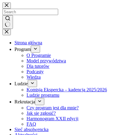
Brak
wyników
Strona główna
Program
O Programie
Model przywództwa
Dla tutorów
Podcasty
Wiedza
Ludzie
Komisja Ekspercka – kadencja 2025/2026
Ludzie programu
Rekrutacja
Czy program jest dla mnie?
Jak się zgłosić?
Harmonogram XXII edycji
FAQ
Sieć absolwencka
Aktualności