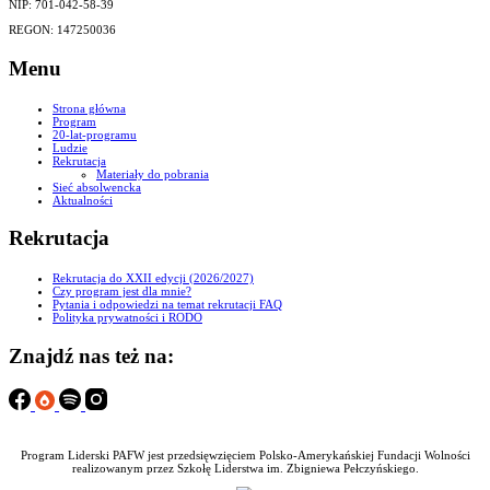
NIP: 701-042-58-39
REGON: 147250036
Menu
Strona główna
Program
20-lat-programu
Ludzie
Rekrutacja
Materiały do pobrania
Sieć absolwencka
Aktualności
Rekrutacja
Rekrutacja do XXII edycji (2026/2027)
Czy program jest dla mnie?
Pytania i odpowiedzi na temat rekrutacji FAQ
Polityka prywatności i RODO
Znajdź nas też na:
Program Liderski PAFW jest przedsięwzięciem Polsko-Amerykańskiej Fundacji Wolności
realizowanym przez Szkołę Liderstwa im. Zbigniewa Pełczyńskiego.