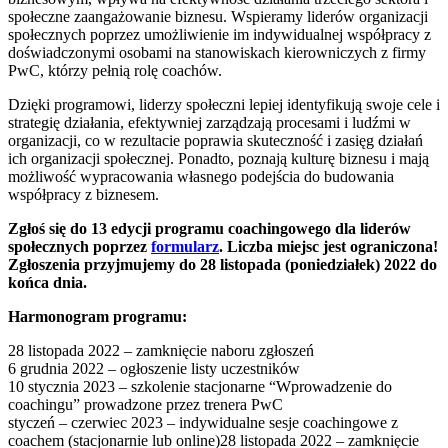
społeczne zaangażowanie biznesu. Wspieramy liderów organizacji
społecznych poprzez umożliwienie im indywidualnej współpracy z
doświadczonymi osobami na stanowiskach kierowniczych z firmy
PwC, którzy pełnią rolę coachów.
Dzięki programowi, liderzy społeczni lepiej identyfikują swoje cele i
strategię działania, efektywniej zarządzają procesami i ludźmi w
organizacji, co w rezultacie poprawia skuteczność i zasięg działań
ich organizacji społecznej. Ponadto, poznają kulturę biznesu i mają
możliwość wypracowania własnego podejścia do budowania
współpracy z biznesem.
Zgłoś się do 13 edycji programu coachingowego dla liderów
społecznych poprzez
formularz
.
Liczba miejsc jest ograniczona!
Zgłoszenia przyjmujemy do 28 listopada (poniedziałek) 2022 do
końca dnia.
Harmonogram programu:
28 listopada 2022 – zamknięcie naboru zgłoszeń
6 grudnia 2022 – ogłoszenie listy uczestników
10 stycznia 2023 – szkolenie stacjonarne “Wprowadzenie do
coachingu” prowadzone przez trenera PwC
styczeń – czerwiec 2023 – indywidualne sesje coachingowe z
coachem (stacjonarnie lub online)28 listopada 2022 – zamknięcie