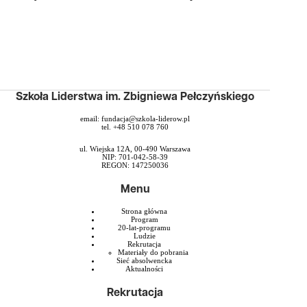
Szkoła Liderstwa im. Zbigniewa Pełczyńskiego
email:
fundacja@szkola-liderow.pl
tel. +48 510 078 760
ul. Wiejska 12A, 00-490 Warszawa
NIP: 701-042-58-39
REGON: 147250036
Menu
Strona główna
Program
20-lat-programu
Ludzie
Rekrutacja
Materiały do pobrania
Sieć absolwencka
Aktualności
Rekrutacja