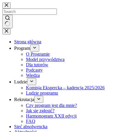
Brak
wyników
Strona główna
Program
O Programie
Model przywództwa
Dla tutorów
Podcasty
Wiedza
Ludzie
Komisja Ekspercka – kadencja 2025/2026
Ludzie programu
Rekrutacja
Czy program jest dla mnie?
Jak się zgłosić?
Harmonogram XXII edycji
FAQ
Sieć absolwencka
Aktualności