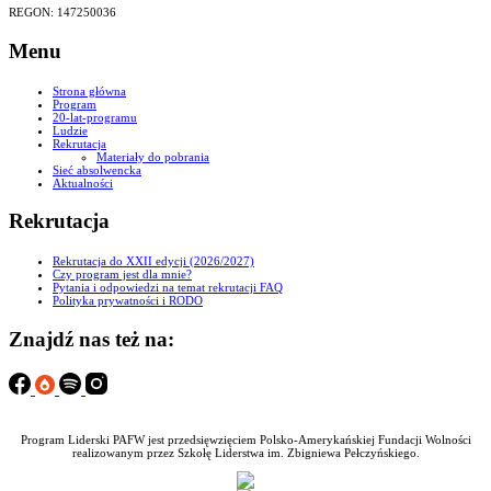
REGON: 147250036
Menu
Strona główna
Program
20-lat-programu
Ludzie
Rekrutacja
Materiały do pobrania
Sieć absolwencka
Aktualności
Rekrutacja
Rekrutacja do XXII edycji (2026/2027)
Czy program jest dla mnie?
Pytania i odpowiedzi na temat rekrutacji FAQ
Polityka prywatności i RODO
Znajdź nas też na:
Program Liderski PAFW jest przedsięwzięciem Polsko-Amerykańskiej Fundacji Wolności
realizowanym przez Szkołę Liderstwa im. Zbigniewa Pełczyńskiego.