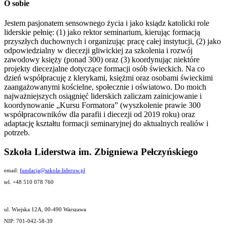
O sobie
Jestem pasjonatem sensownego życia i jako ksiądz katolicki role
liderskie pełnię: (1) jako rektor seminarium, kierując formacją
przyszłych duchownych i organizując pracę całej instytucji, (2) jako
odpowiedzialny w diecezji gliwickiej za szkolenia i rozwój
zawodowy księży (ponad 300) oraz (3) koordynując niektóre
projekty diecezjalne dotyczące formacji osób świeckich. Na co
dzień współpracuję z klerykami, księżmi oraz osobami świeckimi
zaangażowanymi kościelne, społecznie i oświatowo. Do moich
najważniejszych osiągnięć liderskich zaliczam zainicjowanie i
koordynowanie „Kursu Formatora” (wyszkolenie prawie 300
współpracowników dla parafii i diecezji od 2019 roku) oraz
adaptację kształtu formacji seminaryjnej do aktualnych realiów i
potrzeb.
Szkoła Liderstwa im. Zbigniewa Pełczyńskiego
email:
fundacja@szkola-liderow.pl
tel. +48 510 078 760
ul. Wiejska 12A, 00-490 Warszawa
NIP: 701-042-58-39