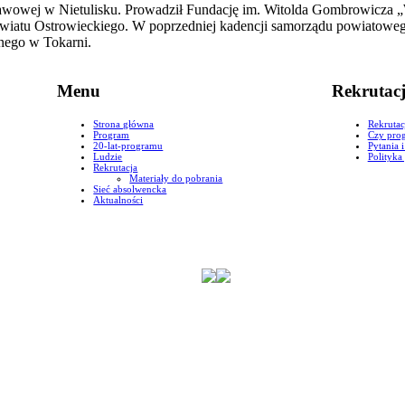
wowej w Nietulisku. Prowadził Fundację im. Witolda Gombrowicza „W
owiatu Ostrowieckiego. W poprzedniej kadencji samorządu powiatoweg
znego w Tokarni.
Menu
Rekrutac
Strona główna
Rekrutac
Program
Czy prog
20-lat-programu
Pytania 
Ludzie
Polityka
Rekrutacja
Materiały do pobrania
Sieć absolwencka
Aktualności