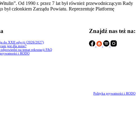
itulin”. Od 1990 r. przez 7 lat był również przewodniczącym Rady
o był członkiem Zarządu Powiatu. Reprezentuje Platformę
ja
Znajdź nas też na:
ja do XXII edycji (2026/2027)
ram jest dla mnie?
i odpowiedzi na temat rekrutacji FAQ
 prywatności i RODO
Polityka prywatności i RODO