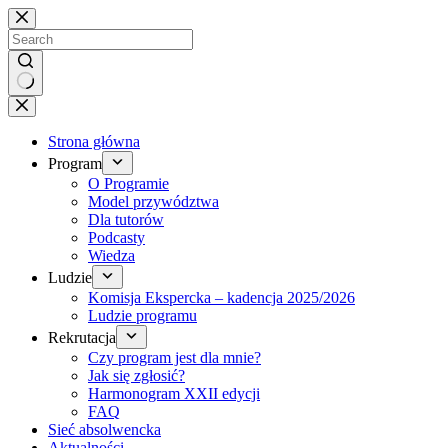
Brak
wyników
Strona główna
Program
O Programie
Model przywództwa
Dla tutorów
Podcasty
Wiedza
Ludzie
Komisja Ekspercka – kadencja 2025/2026
Ludzie programu
Rekrutacja
Czy program jest dla mnie?
Jak się zgłosić?
Harmonogram XXII edycji
FAQ
Sieć absolwencka
Aktualności