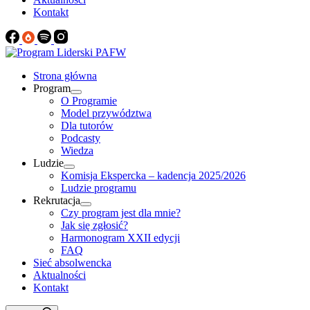
Kontakt
Strona główna
Program
O Programie
Model przywództwa
Dla tutorów
Podcasty
Wiedza
Ludzie
Komisja Ekspercka – kadencja 2025/2026
Ludzie programu
Rekrutacja
Czy program jest dla mnie?
Jak się zgłosić?
Harmonogram XXII edycji
FAQ
Sieć absolwencka
Aktualności
Kontakt