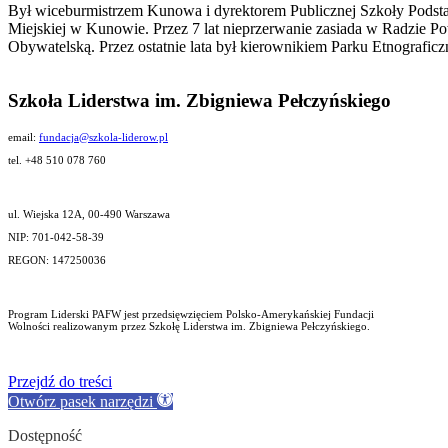
Był wiceburmistrzem Kunowa i dyrektorem Publicznej Szkoły Podsta
Miejskiej w Kunowie. Przez 7 lat nieprzerwanie zasiada w Radzie P
Obywatelską. Przez ostatnie lata był kierownikiem Parku Etnografic
Szkoła Liderstwa im. Zbigniewa Pełczyńskiego
email:
fundacja@szkola-liderow.pl
tel. +48 510 078 760
ul. Wiejska 12A, 00-490 Warszawa
NIP: 701-042-58-39
REGON: 147250036
Program Liderski PAFW jest przedsięwzięciem Polsko-Amerykańskiej Fundacji
Wolności realizowanym przez Szkołę Liderstwa im. Zbigniewa Pełczyńskiego.
Przejdź do treści
Otwórz pasek narzędzi
Dostępność