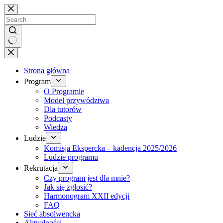
Brak
wyników
Strona główna
Program
O Programie
Model przywództwa
Dla tutorów
Podcasty
Wiedza
Ludzie
Komisja Ekspercka – kadencja 2025/2026
Ludzie programu
Rekrutacja
Czy program jest dla mnie?
Jak się zgłosić?
Harmonogram XXII edycji
FAQ
Sieć absolwencka
Aktualności