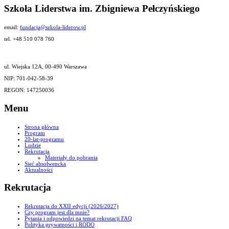
Szkoła Liderstwa im. Zbigniewa Pełczyńskiego
email:
fundacja@szkola-liderow.pl
tel. +48 510 078 760
ul. Wiejska 12A, 00-490 Warszawa
NIP: 701-042-58-39
REGON: 147250036
Menu
Strona główna
Program
20-lat-programu
Ludzie
Rekrutacja
Materiały do pobrania
Sieć absolwencka
Aktualności
Rekrutacja
Rekrutacja do XXII edycji (2026/2027)
Czy program jest dla mnie?
Pytania i odpowiedzi na temat rekrutacji FAQ
Polityka prywatności i RODO