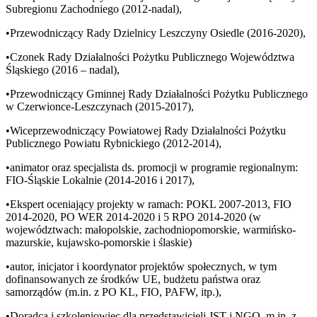
Subregionu Zachodniego (2012-nadal),
•Przewodniczący Rady Dzielnicy Leszczyny Osiedle (2016-2020),
•Czonek Rady Działalności Pożytku Publicznego Województwa
Śląskiego (2016 – nadal),
•Przewodniczący Gminnej Rady Działalności Pożytku Publicznego
w Czerwionce-Leszczynach (2015-2017),
•Wiceprzewodniczący Powiatowej Rady Działalności Pożytku
Publicznego Powiatu Rybnickiego (2012-2014),
•animator oraz specjalista ds. promocji w programie regionalnym:
FIO-Śląskie Lokalnie (2014-2016 i 2017),
•Ekspert oceniający projekty w ramach: POKL 2007-2013, FIO
2014-2020, PO WER 2014-2020 i 5 RPO 2014-2020 (w
województwach: małopolskie, zachodniopomorskie, warmińsko-
mazurskie, kujawsko-pomorskie i ślaskie)
•autor, inicjator i koordynator projektów społecznych, w tym
dofinansowanych ze środków UE, budżetu państwa oraz
samorządów (m.in. z PO KL, FIO, PAFW, itp.),
•Doradca i szkoleniowiec dla przedstawicieli JST i NGO, m.in. z