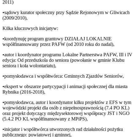
2011)
•sądowy kurator społeczny przy Sądzie Rejonowym w Gliwicach
(2009/2010),
Kilka kluczowych inicjatyw:
•koordynuję program grantowy DZIAŁAJ LOKALNIE
współfinansowany przez PAFW (od 2010 roku do nadal),
•autor i koordynator programu Lokalne Partnerstwa PAFW, III i IV
edycja: Od przedszkola do seniora (powołanie w gminie Klubu
seniora i koła wolontariatu),
•pomysłodawca i współtwórca: Gminnych Zjazdów Seniorów,
•ekspert w obszarze partycypacji i animacji społecznej dla miasta
Rybnika (2016-2018),
•pomysłodawca, autor i koordynator kilku projektów z EFS w tym
wojewódzki projekt dla osób z niepełnosprawnością (7.4 PO KL)
oraz projekt dotyczący międzysektorowej współpracy JST i NGO
(5.4.2 PO KL współfinansowany z MPiPS),
•inicjator i współtwórca utworzonych rad działalności pożytku
publicznego: powiatowej i gminnej,