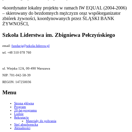
•koordynator lokalny projektu w ramach IW EQUAL (2004-2006)
– skierowany do bezdomnych mężczyzn oraz współorganizator
zbiórek żywności, koordynowanych przez ŚLĄSKI BANK
ŻYWNOŚCI,
Szkoła Liderstwa im. Zbigniewa Pełczyńskiego
email:
fundacja@szkola-liderow.pl
tel. +48 510 078 760
ul. Wiejska 12A, 00-490 Warszawa
NIP: 701-042-58-39
REGON: 147250036
Menu
Strona główna
Program
20-lat-programu
Ludzie
Rekrutacja
Materiały do pobrania
Sieć absolwencka
Aktualności