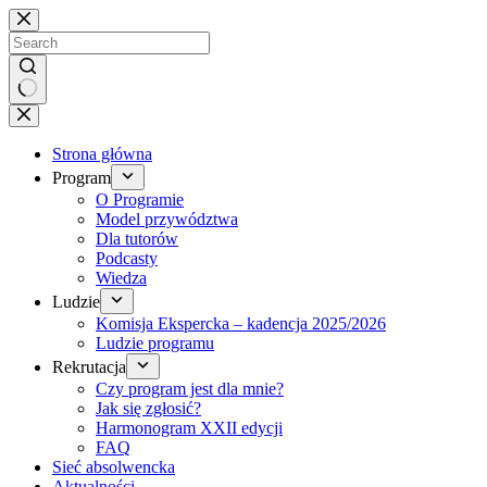
Brak
wyników
Strona główna
Program
O Programie
Model przywództwa
Dla tutorów
Podcasty
Wiedza
Ludzie
Komisja Ekspercka – kadencja 2025/2026
Ludzie programu
Rekrutacja
Czy program jest dla mnie?
Jak się zgłosić?
Harmonogram XXII edycji
FAQ
Sieć absolwencka
Aktualności