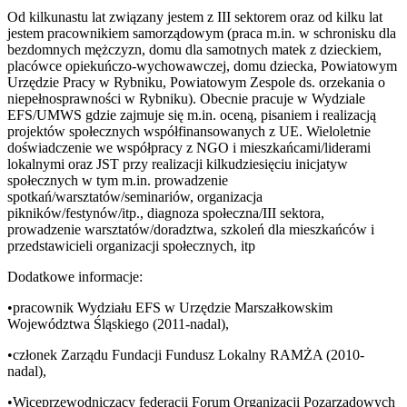
Od kilkunastu lat związany jestem z III sektorem oraz od kilku lat
jestem pracownikiem samorządowym (praca m.in. w schronisku dla
bezdomnych mężczyzn, domu dla samotnych matek z dzieckiem,
placówce opiekuńczo-wychowawczej, domu dziecka, Powiatowym
Urzędzie Pracy w Rybniku, Powiatowym Zespole ds. orzekania o
niepełnosprawności w Rybniku). Obecnie pracuje w Wydziale
EFS/UMWS gdzie zajmuje się m.in. oceną, pisaniem i realizacją
projektów społecznych współfinansowanych z UE. Wieloletnie
doświadczenie we współpracy z NGO i mieszkańcami/liderami
lokalnymi oraz JST przy realizacji kilkudziesięciu inicjatyw
społecznych w tym m.in. prowadzenie
spotkań/warsztatów/seminariów, organizacja
pikników/festynów/itp., diagnoza społeczna/III sektora,
prowadzenie warsztatów/doradztwa, szkoleń dla mieszkańców i
przedstawicieli organizacji społecznych, itp
Dodatkowe informacje:
•pracownik Wydziału EFS w Urzędzie Marszałkowskim
Województwa Śląskiego (2011-nadal),
•członek Zarządu Fundacji Fundusz Lokalny RAMŻA (2010-
nadal),
•Wiceprzewodniczący federacji Forum Organizacji Pozarządowych