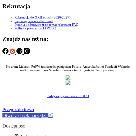
Rekrutacja
Rekrutacja do XXII edycji (2026/2027)
Czy program jest dla mnie?
Pytania i odpowiedzi na temat rekrutacji FAQ
Polityka prywatności i RODO
Znajdź nas też na:
Program Liderski PAFW jest przedsięwzięciem Polsko-Amerykańskiej Fundacji Wolności
realizowanym przez Szkołę Liderstwa im. Zbigniewa Pełczyńskiego.
Polityka prywatności i RODO
Przejdź do treści
Otwórz pasek narzędzi
Dostępność