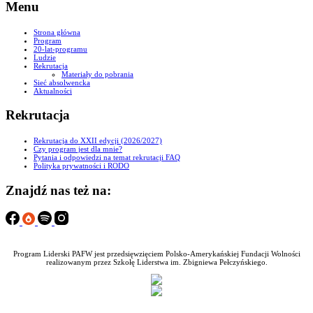
Menu
Strona główna
Program
20-lat-programu
Ludzie
Rekrutacja
Materiały do pobrania
Sieć absolwencka
Aktualności
Rekrutacja
Rekrutacja do XXII edycji (2026/2027)
Czy program jest dla mnie?
Pytania i odpowiedzi na temat rekrutacji FAQ
Polityka prywatności i RODO
Znajdź nas też na:
Program Liderski PAFW jest przedsięwzięciem Polsko-Amerykańskiej Fundacji Wolności
realizowanym przez Szkołę Liderstwa im. Zbigniewa Pełczyńskiego.