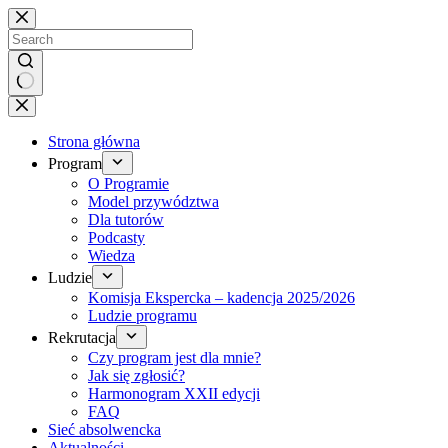
Brak
wyników
Strona główna
Program
O Programie
Model przywództwa
Dla tutorów
Podcasty
Wiedza
Ludzie
Komisja Ekspercka – kadencja 2025/2026
Ludzie programu
Rekrutacja
Czy program jest dla mnie?
Jak się zgłosić?
Harmonogram XXII edycji
FAQ
Sieć absolwencka
Aktualności