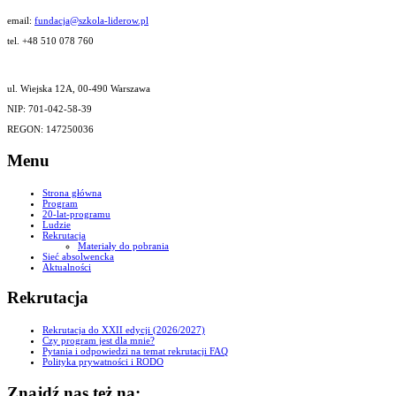
email:
fundacja@szkola-liderow.pl
tel. +48 510 078 760
ul. Wiejska 12A, 00-490 Warszawa
NIP: 701-042-58-39
REGON: 147250036
Menu
Strona główna
Program
20-lat-programu
Ludzie
Rekrutacja
Materiały do pobrania
Sieć absolwencka
Aktualności
Rekrutacja
Rekrutacja do XXII edycji (2026/2027)
Czy program jest dla mnie?
Pytania i odpowiedzi na temat rekrutacji FAQ
Polityka prywatności i RODO
Znajdź nas też na: