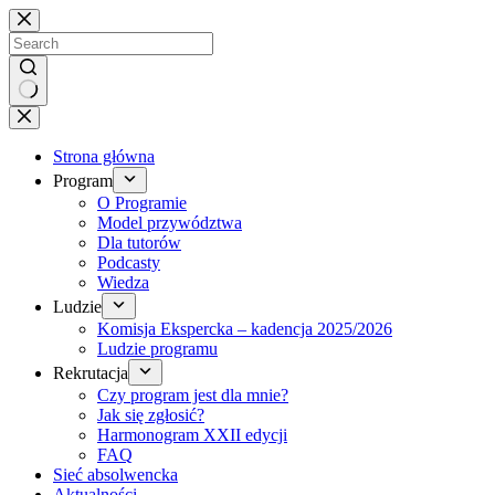
Brak
wyników
Strona główna
Program
O Programie
Model przywództwa
Dla tutorów
Podcasty
Wiedza
Ludzie
Komisja Ekspercka – kadencja 2025/2026
Ludzie programu
Rekrutacja
Czy program jest dla mnie?
Jak się zgłosić?
Harmonogram XXII edycji
FAQ
Sieć absolwencka
Aktualności