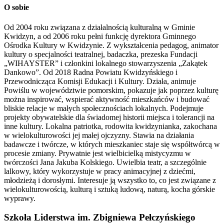
O sobie
Od 2004 roku związana z działalnością kulturalną w Gminie
Kwidzyn, a od 2006 roku pełni funkcję dyrektora Gminnego
Ośrodka Kultury w Kwidzynie. Z wykształcenia pedagog, animator
kultury o specjalności teatralnej, badaczka, prezeska Fundacji
„WIHAYSTER” i członkini lokalnego stowarzyszenia „Zakątek
Dankowo”. Od 2018 Radna Powiatu Kwidzyńskiego i
Przewodnicząca Komisji Edukacji i Kultury. Działa, animuje
Powiślu w województwie pomorskim, pokazuje jak poprzez kulturę
można inspirować, wspierać aktywność mieszkańców i budować
bliskie relacje w małych społecznościach lokalnych. Podejmuje
projekty obywatelskie dla świadomej historii miejsca i tolerancji na
inne kultury. Lokalna patriotka, rodowita kwidzynianka, zakochana
w wielokulturowości jej małej ojczyzny. Stawia na działania
badawcze i twórcze, w których mieszkaniec staje się współtwórcą w
procesie zmiany. Prywatnie jest wielbicielką mistycyzmu w
twórczości Jana Jakuba Kolskiego. Uwielbia teatr, a szczególnie
lalkowy, który wykorzystuje w pracy animacyjnej z dziećmi,
młodzieżą i dorosłymi. Interesuje ją wszystko to, co jest związane z
wielokulturowością, kulturą i sztuką ludową, naturą, kocha górskie
wyprawy.
Szkoła Liderstwa im. Zbigniewa Pełczyńskiego