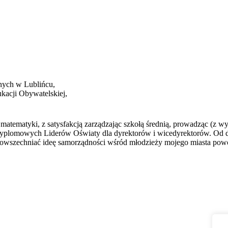
nych w Lublińcu,
kacji Obywatelskiej,
matematyki, z satysfakcją zarządzając szkołą średnią, prowadząc (z wy
Podyplomowych Liderów Oświaty dla dyrektorów i wicedyrektorów. Od 
upowszechniać ideę samorządności wśród młodzieży mojego miasta powo