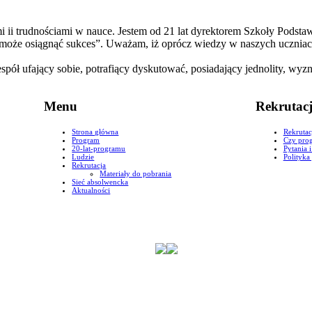
mi ii trudnościami w nauce. Jestem od 21 lat dyrektorem Szkoły Pod
o może osiągnąć sukces”. Uważam, iż oprócz wiedzy w naszych uczniac
pół ufający sobie, potrafiący dyskutować, posiadający jednolity, wyz
Menu
Rekrutac
Strona główna
Rekrutac
Program
Czy prog
20-lat-programu
Pytania 
Ludzie
Polityka
Rekrutacja
Materiały do pobrania
Sieć absolwencka
Aktualności