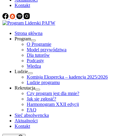
Kontakt
Strona główna
Program
O Programie
Model przywództwa
Dla tutorów
Podcasty
Wiedza
Ludzie
Komisja Ekspercka – kadencja 2025/2026
Ludzie programu
Rekrutacja
Czy program jest dla mnie?
Jak się zgłosić?
Harmonogram XXII edycji
FAQ
Sieć absolwencka
Aktualności
Kontakt