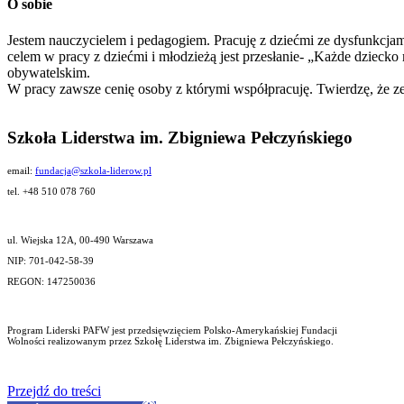
O sobie
Jestem nauczycielem i pedagogiem. Pracuję z dziećmi ze dysfunkcja
celem w pracy z dziećmi i młodzieżą jest przesłanie- „Każde dzieck
obywatelskim.
W pracy zawsze cenię osoby z którymi współpracuję. Twierdzę, że zes
Szkoła Liderstwa im. Zbigniewa Pełczyńskiego
email:
fundacja@szkola-liderow.pl
tel. +48 510 078 760
ul. Wiejska 12A, 00-490 Warszawa
NIP: 701-042-58-39
REGON: 147250036
Program Liderski PAFW jest przedsięwzięciem Polsko-Amerykańskiej Fundacji
Wolności realizowanym przez Szkołę Liderstwa im. Zbigniewa Pełczyńskiego.
Przejdź do treści