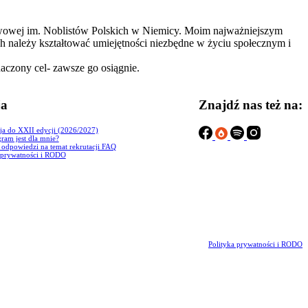
stawowej im. Noblistów Polskich w Niemicy. Moim najważniejszym
h należy kształtować umiejętności niezbędne w życiu społecznym i
naczony cel- zawsze go osiągnie.
ja
Znajdź nas też na:
ja do XXII edycji (2026/2027)
ram jest dla mnie?
i odpowiedzi na temat rekrutacji FAQ
 prywatności i RODO
Polityka prywatności i RODO