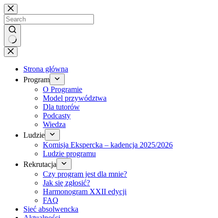
Brak
wyników
Strona główna
Program
O Programie
Model przywództwa
Dla tutorów
Podcasty
Wiedza
Ludzie
Komisja Ekspercka – kadencja 2025/2026
Ludzie programu
Rekrutacja
Czy program jest dla mnie?
Jak się zgłosić?
Harmonogram XXII edycji
FAQ
Sieć absolwencka
Aktualności