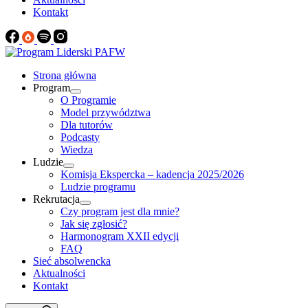
Kontakt
Strona główna
Program
O Programie
Model przywództwa
Dla tutorów
Podcasty
Wiedza
Ludzie
Komisja Ekspercka – kadencja 2025/2026
Ludzie programu
Rekrutacja
Czy program jest dla mnie?
Jak się zgłosić?
Harmonogram XXII edycji
FAQ
Sieć absolwencka
Aktualności
Kontakt