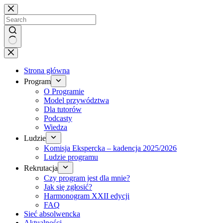
Brak
wyników
Strona główna
Program
O Programie
Model przywództwa
Dla tutorów
Podcasty
Wiedza
Ludzie
Komisja Ekspercka – kadencja 2025/2026
Ludzie programu
Rekrutacja
Czy program jest dla mnie?
Jak się zgłosić?
Harmonogram XXII edycji
FAQ
Sieć absolwencka
Aktualności