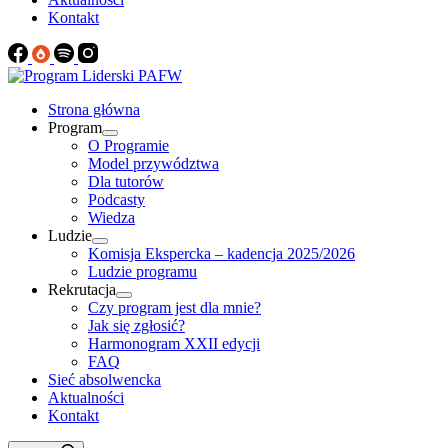
Kontakt
Strona główna
Program
O Programie
Model przywództwa
Dla tutorów
Podcasty
Wiedza
Ludzie
Komisja Ekspercka – kadencja 2025/2026
Ludzie programu
Rekrutacja
Czy program jest dla mnie?
Jak się zgłosić?
Harmonogram XXII edycji
FAQ
Sieć absolwencka
Aktualności
Kontakt