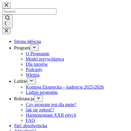
Brak
wyników
Strona główna
Program
O Programie
Model przywództwa
Dla tutorów
Podcasty
Wiedza
Ludzie
Komisja Ekspercka – kadencja 2025/2026
Ludzie programu
Rekrutacja
Czy program jest dla mnie?
Jak się zgłosić?
Harmonogram XXII edycji
FAQ
Sieć absolwencka
Aktualności