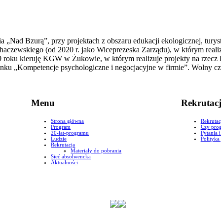
a „Nad Bzurą”, przy projektach z obszaru edukacji ekologicznej, tury
ewskiego (od 2020 r. jako Wiceprezeska Zarządu), w którym realizuję
 roku kieruję KGW w Żukowie, w którym realizuje projekty na rzecz 
 „Kompetencje psychologiczne i negocjacyjne w firmie”. Wolny czas
Menu
Rekrutac
Strona główna
Rekrutac
Program
Czy prog
20-lat-programu
Pytania 
Ludzie
Polityka
Rekrutacja
Materiały do pobrania
Sieć absolwencka
Aktualności