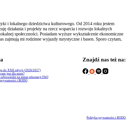
styki i lokalnego dziedzictwa kulturowego. Od 2014 roku jestem
 działania i projekty na rzecz wsparcia i rozwoju lokalnych
lokalnej społeczności. Posiadam wyższe wykształcenie ekonomiczne
 zajmują mi rodzinne wyjazdy turystyczne i basen. Sporo czytam,
ja
Znajdź nas też na:
ja do XXII edycji (2026/2027)
ram jest dla mnie?
i odpowiedzi na temat rekrutacji FAQ
 prywatności i RODO
Polityka prywatności i RODO