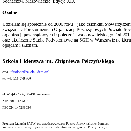
Sochaczew, Mazowieckie, Edycja XIX
O sobie
Udzielam się społecznie od 2006 roku – jako członkini Stowarzyszeni
związana z Porozumieniem Organizacji Pozarządowych Powiatu Sochacz
organizacji pozarządowych i społeczeństwa obywatelskiego. Od 2019
oraz ukończone Studia Podyplomowe na SGH w Warszawie na kierunku
oglądam i słucham.
Szkoła Liderstwa im. Zbigniewa Pełczyńskiego
email:
fundacja@szkola-liderow.pl
tel. +48 510 078 760
ul. Wiejska 12A, 00-490 Warszawa
NIP: 701-042-58-39
REGON: 147250036
Program Liderski PAFW jest przedsięwzięciem Polsko-Amerykańskiej Fundacji
Wolności realizowanym przez Szkołę Liderstwa im. Zbigniewa Pełczyńskiego.