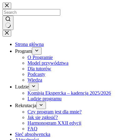
Brak
wyników
Strona główna
Program
O Programie
Model przywództwa
Dla tutorów
Podcasty
Wiedza
Ludzie
Komisja Ekspercka – kadencja 2025/2026
Ludzie programu
Rekrutacja
Czy program jest dla mnie?
Jak się zgłosić?
Harmonogram XXII edycji
FAQ
Sieć absolwencka
Aktualności