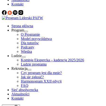
Kontakt
Strona główna
Program
O Programie
Model przywództwa
Dla tutorów
Podcasty
Wiedza
Ludzie
Komisja Ekspercka – kadencja 2025/2026
Ludzie programu
Rekrutacja
Czy program jest dla mnie?
Jak się zgłosić?
Harmonogram XXII edycji
FAQ
Sieć absolwencka
Aktualności
Kontakt