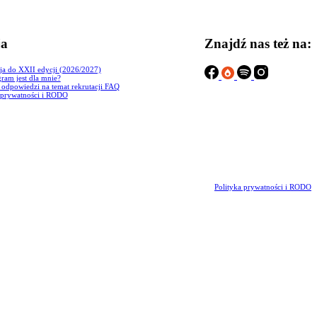
ja
Znajdź nas też na:
ja do XXII edycji (2026/2027)
ram jest dla mnie?
i odpowiedzi na temat rekrutacji FAQ
 prywatności i RODO
Polityka prywatności i RODO