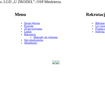
myków, LGD „U ŹRÓDEŁ”, OSP Miedzierza.
Menu
Rekrutac
Strona główna
Rekrutac
Program
Czy prog
20-lat-programu
Pytania 
Ludzie
Polityka
Rekrutacja
Materiały do pobrania
Sieć absolwencka
Aktualności