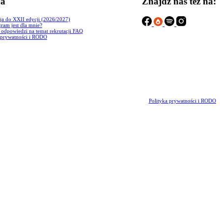
ja
Znajdź nas też na:
ja do XXII edycji (2026/2027)
ram jest dla mnie?
i odpowiedzi na temat rekrutacji FAQ
 prywatności i RODO
Polityka prywatności i RODO