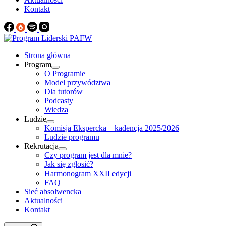
Kontakt
Strona główna
Program
O Programie
Model przywództwa
Dla tutorów
Podcasty
Wiedza
Ludzie
Komisja Ekspercka – kadencja 2025/2026
Ludzie programu
Rekrutacja
Czy program jest dla mnie?
Jak się zgłosić?
Harmonogram XXII edycji
FAQ
Sieć absolwencka
Aktualności
Kontakt