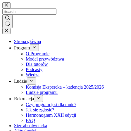
Brak
wyników
Strona główna
Program
O Programie
Model przywództwa
Dla tutorów
Podcasty
Wiedza
Ludzie
Komisja Ekspercka – kadencja 2025/2026
Ludzie programu
Rekrutacja
Czy program jest dla mnie?
Jak się zgłosić?
Harmonogram XXII edycji
FAQ
Sieć absolwencka
Aktualności