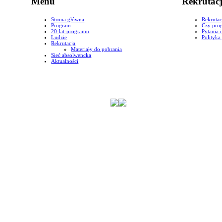
Menu
Rekrutac
Strona główna
Rekrutac
Program
Czy prog
20-lat-programu
Pytania 
Ludzie
Polityka
Rekrutacja
Materiały do pobrania
Sieć absolwencka
Aktualności