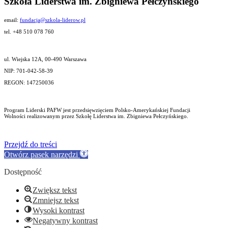
Szkoła Liderstwa im. Zbigniewa Pełczyńskiego
email:
fundacja@szkola-liderow.pl
tel. +48 510 078 760
ul. Wiejska 12A, 00-490 Warszawa
NIP: 701-042-58-39
REGON: 147250036
Program Liderski PAFW jest przedsięwzięciem Polsko-Amerykańskiej Fundacji
Wolności realizowanym przez Szkołę Liderstwa im. Zbigniewa Pełczyńskiego.
Przejdź do treści
Otwórz pasek narzędzi
Dostępność
Zwiększ tekst
Zmniejsz tekst
Wysoki kontrast
Negatywny kontrast