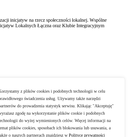
izacji inicjatyw na rzecz społeczności lokalnej. Wspólne
Inicjatyw Lokalnych Łączna oraz Klubie Integracyjnym
Korzystamy z plików cookies i podobnych technologii w celu
prawidłowego świadczenia usług. Używamy także narzędzi
Znajdź nas też na:
partnerów do prowadzenia statystyk serwisu. Klikając "Akceptuję"
27)
wyrażasz zgodę na wykorzystanie plików cookie i podobnych
tacji FAQ
technologii do wyżej wymienionych celów. Więcej informacji na
temat plików cookies, sposobach ich blokowania lub usuwania, a
także o naszych partnerach znajdziesz w
Polityce prywatności