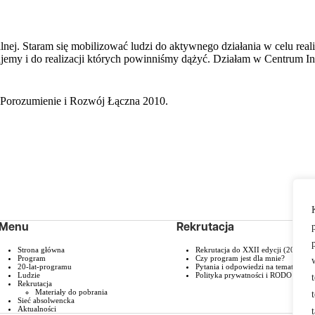
alnej. Staram się mobilizować ludzi do aktywnego działania w celu real
kujemy i do realizacji których powinniśmy dążyć. Działam w Centrum 
Porozumienie i Rozwój Łączna 2010.
Menu
Rekrutacja
Strona główna
Rekrutacja do XXII edycji (2026/20
Program
Czy program jest dla mnie?
20-lat-programu
Pytania i odpowiedzi na temat rekru
Ludzie
Polityka prywatności i RODO
Rekrutacja
Materiały do pobrania
Sieć absolwencka
Aktualności