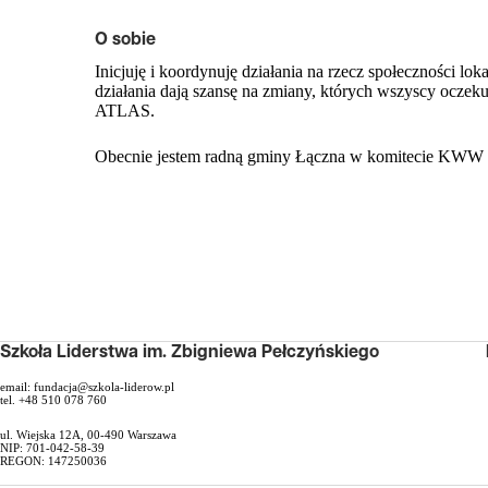
O sobie
Inicjuję i koordynuję działania na rzecz społeczności lok
działania dają szansę na zmiany, których wszyscy ocze
ATLAS.
Obecnie jestem radną gminy Łączna w komitecie KWW 
Szkoła Liderstwa im. Zbigniewa Pełczyńskiego
email:
fundacja@szkola-liderow.pl
tel. +48 510 078 760
ul. Wiejska 12A, 00-490 Warszawa
NIP: 701-042-58-39
REGON: 147250036