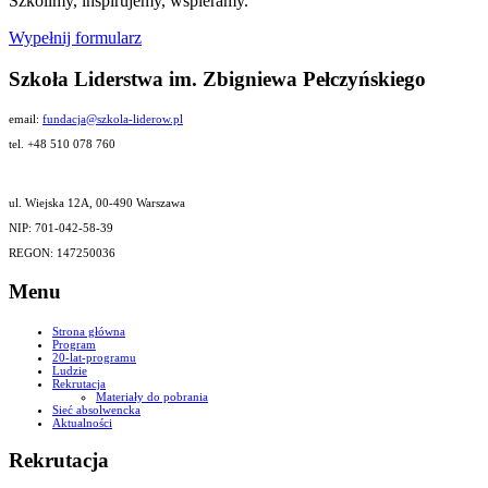
Szkolimy, inspirujemy, wspieramy.
Wypełnij formularz
Szkoła Liderstwa im. Zbigniewa Pełczyńskiego
email:
fundacja@szkola-liderow.pl
tel. +48 510 078 760
ul. Wiejska 12A, 00-490 Warszawa
NIP: 701-042-58-39
REGON: 147250036
Menu
Strona główna
Program
20-lat-programu
Ludzie
Rekrutacja
Materiały do pobrania
Sieć absolwencka
Aktualności
Rekrutacja