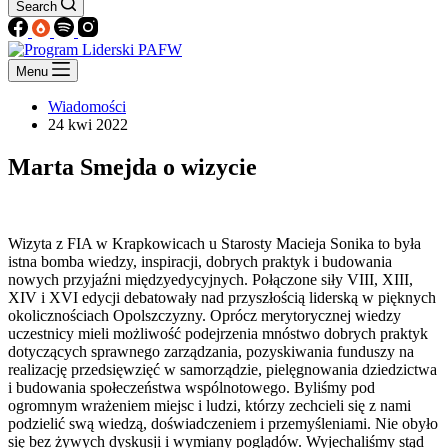
Search
Menu
Wiadomości
24 kwi 2022
Marta Smejda o wizycie
Wizyta z FIA w Krapkowicach u Starosty Macieja Sonika to była
istna bomba wiedzy, inspiracji, dobrych praktyk i budowania
nowych przyjaźni międzyedycyjnych. Połączone siły VIII, XIII,
XIV i XVI edycji debatowały nad przyszłością liderską w pięknych
okolicznościach Opolszczyzny. Oprócz merytorycznej wiedzy
uczestnicy mieli możliwość podejrzenia mnóstwo dobrych praktyk
dotyczących sprawnego zarządzania, pozyskiwania funduszy na
realizację przedsięwzięć w samorządzie, pielęgnowania dziedzictwa
i budowania społeczeństwa wspólnotowego. Byliśmy pod
ogromnym wrażeniem miejsc i ludzi, którzy zechcieli się z nami
podzielić swą wiedzą, doświadczeniem i przemyśleniami. Nie obyło
się bez żywych dyskusji i wymiany poglądów. Wyjechaliśmy stąd