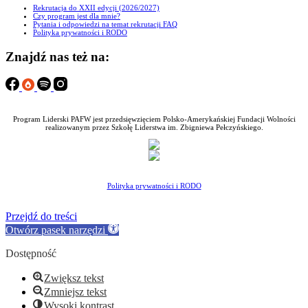
Rekrutacja do XXII edycji (2026/2027)
Czy program jest dla mnie?
Pytania i odpowiedzi na temat rekrutacji FAQ
Polityka prywatności i RODO
Znajdź nas też na:
Program Liderski PAFW jest przedsięwzięciem Polsko-Amerykańskiej Fundacji Wolności
realizowanym przez Szkołę Liderstwa im. Zbigniewa Pełczyńskiego.
Polityka prywatności i RODO
Przejdź do treści
Otwórz pasek narzędzi
Dostępność
Zwiększ tekst
Zmniejsz tekst
Wysoki kontrast