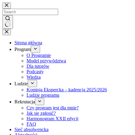
Brak
wyników
Strona główna
Program
O Programie
Model przywództwa
Dla tutorów
Podcasty
Wiedza
Ludzie
Komisja Ekspercka – kadencja 2025/2026
Ludzie programu
Rekrutacja
Czy program jest dla mnie?
Jak się zgłosić?
Harmonogram XXII edycji
FAQ
Sieć absolwencka
Aktualności