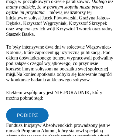
mogą w początkowym okresie paraliżować.
Dlatego też
mamy nadzieję, że w pewnym stopniu nasza praca
będzie im przydatna –
mówią realizatorzy tej
inicjatywy: sołtysi Jacek Piwowarski, Grażyna Jałgos-
Dębska, Krzysztof Węgrzyniak, Krzysztof Skrzypek
oraz wspierający ich wójt Krzysztof Tworek oraz radny
Staszek Baska.
To były intensywne dwa dni w sołectwie Wiązownica-
Kolonia, które zaprocentują użyteczną publikacją. Pod
okiem doświadczonego trenera wypracowali podwaliny
pod zalążek czegoś wyjątkowego, co przyniesie
korzyść innym sołtysom na początku swej społecznej
misji.Na koniec spotkania odbyło się losowanie nagród
w konkursie badania ankietowego sołtysów.
Efektem współpracy jest NIE-PORADNIK, który
można pobrać stąd:
POBIERZ
Fundusz Inicjatyw Absolwenckich prowadzony jest w
ramach Programu Alumni, który stanowi specjalną