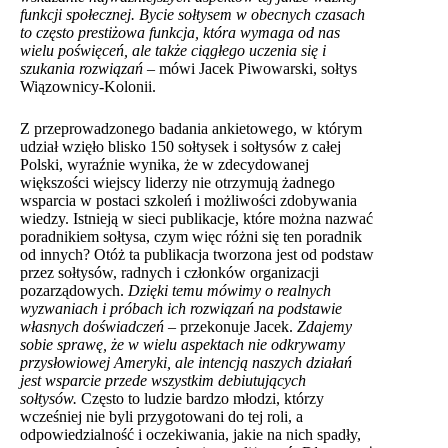
funkcji społecznej. Bycie sołtysem w obecnych czasach
to często prestiżowa funkcja, która wymaga od nas
wielu poświęceń, ale także ciągłego uczenia się i
szukania rozwiązań –
mówi Jacek Piwowarski, sołtys
Wiązownicy-Kolonii.
Z przeprowadzonego badania ankietowego, w którym
udział wzięło blisko 150 sołtysek i sołtysów z całej
Polski, wyraźnie wynika, że w zdecydowanej
większości wiejscy liderzy nie otrzymują żadnego
wsparcia w postaci szkoleń i możliwości zdobywania
wiedzy. Istnieją w sieci publikacje, które można nazwać
poradnikiem sołtysa, czym więc różni się ten poradnik
od innych? Otóż ta publikacja tworzona jest od podstaw
przez sołtysów, radnych i członków organizacji
pozarządowych.
Dzięki temu mówimy o realnych
wyzwaniach i próbach ich rozwiązań na podstawie
własnych doświadczeń –
przekonuje Jacek.
Zdajemy
sobie sprawę, że w wielu aspektach nie odkrywamy
przysłowiowej Ameryki, ale intencją naszych działań
jest wsparcie przede wszystkim debiutujących
sołtysów.
Często to ludzie bardzo młodzi, którzy
wcześniej nie byli przygotowani do tej roli, a
odpowiedzialność i oczekiwania, jakie na nich spadły,