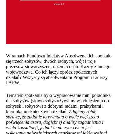
W ramach Funduszu Inicjatyw Absolwenckich spotkało
się trzech sołtysów, dwóch radnych, wójt i troje
prezesów stowarzyszeń, razem 5 osób. Każdy z innego
województwa. Co ich łączy oprócz społecznych
działań? Wszyscy są absolwentami Programu Liderzy
PAFW.
Tematem spotkania było wypracowanie mini poradnika
dla sołtysów (słowo sołtys używamy w odniesieniu do
sołtysek i sołtysów) z dobrymi radami, praktykami i
kierunkami skutecznych działań.
Zdajemy sobie
sprawę, że zadanie to wymaga o wiele większego
poświęcenia czasu, dogłębnej analizy zagadnienia i
wielu konsultacji, jednakże naszym celem jest
wskazanie najważniejszych aspektów tej jakże ważnej