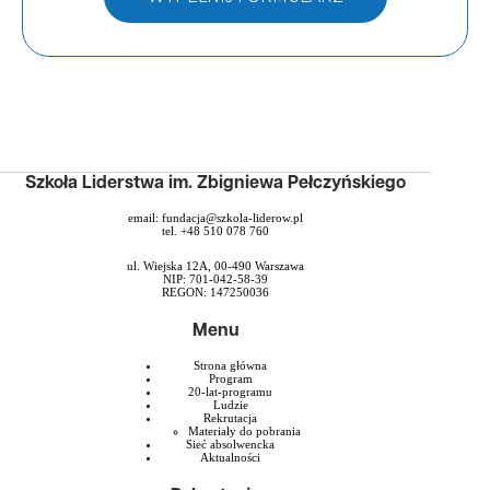
Szkoła Liderstwa im. Zbigniewa Pełczyńskiego
email:
fundacja@szkola-liderow.pl
tel. +48 510 078 760
ul. Wiejska 12A, 00-490 Warszawa
NIP: 701-042-58-39
REGON: 147250036
Menu
Strona główna
Program
20-lat-programu
Ludzie
Rekrutacja
Materiały do pobrania
Sieć absolwencka
Aktualności