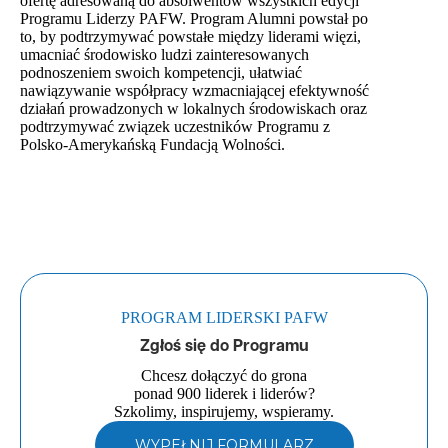
ofertę adresowaną do absolwentów wszystkich edycji
Programu Liderzy PAFW. Program Alumni powstał po
to, by podtrzymywać powstałe między liderami więzi,
umacniać środowisko ludzi zainteresowanych
podnoszeniem swoich kompetencji, ułatwiać
nawiązywanie współpracy wzmacniającej efektywność
działań prowadzonych w lokalnych środowiskach oraz
podtrzymywać związek uczestników Programu z
Polsko-Amerykańską Fundacją Wolności.
PROGRAM LIDERSKI PAFW
Zgłoś się do Programu
Chcesz dołączyć do grona
ponad 900 liderek i liderów?
Szkolimy, inspirujemy, wspieramy.
WYPEŁNIJ FORMULARZ